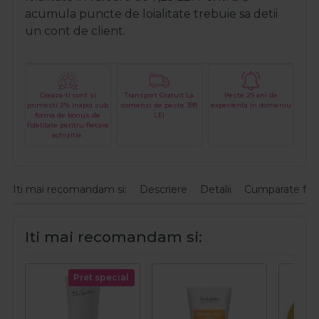
acumula puncte de loialitate trebuie sa detii
un cont de client.
Creaza-ti cont si
Transport Gratuit La
Peste 29 ani de
primesti 2% inapoi sub
comenzi de peste 399
experienta in domeniu
forma de bonus de
LEI
fidelitate pentru fiecare
achizitie.
Iti mai recomandam si:
Descriere
Detalii
Cumparate fre
Iti mai recomandam si:
Pret special