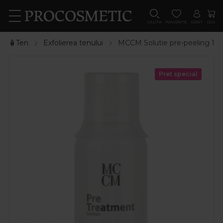
CAUTA
FAVORITE
CONT
COS
🧴Ten
Exfolierea tenului
MCCM Solutie pre-peeling 10
Pret special