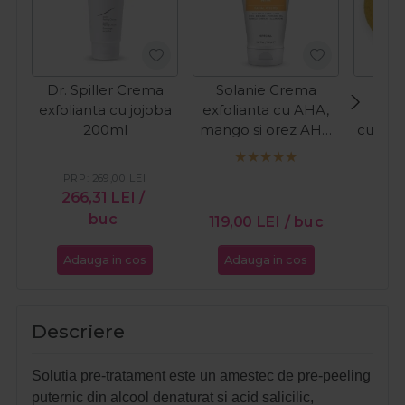
Dr. Spiller Crema
Solanie Crema
Sola
exfolianta cu jojoba
exfolianta cu AHA,
rot
200ml
mango si orez AHA
curata
Peeling Special
150ml
PRP:
269,00
LEI
266,31
LEI
/
buc
15,
119,00
LEI
/ buc
Adauga in cos
Adauga in cos
Ada
Descriere
Solutia pre-tratament este un amestec de pre-peeling
puternic din alcool denaturat si acid salicilic,