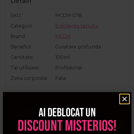
Detalii
SKU
MCCM-078
Categorii
Exfolierea tenului
Brand
MCCM
Beneficii
Curatare profunda
Cantitate
100ml
Tip utilizare
Profesional
Zona corporala
Fata
Cumparate frecvent impreuna:
Ai deblocat un
discount misterios!
Pret special
Pret special