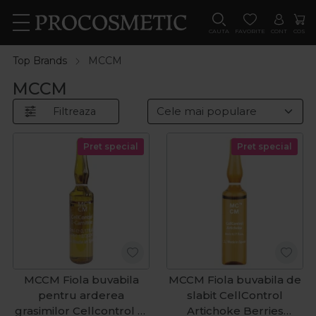
CAUTA
FAVORITE
CONT
COS
Top Brands
MCCM
MCCM
Filtreaza
Pret special
Pret special
MCCM Fiola buvabila
MCCM Fiola buvabila de
pentru arderea
slabit CellControl
grasimilor Cellcontrol L-
Artichoke Berries