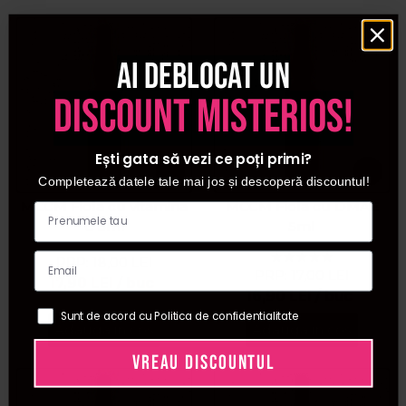
Ai deblocat un
discount misterios!
Ești gata să vezi ce poți primi?
Completează datele tale mai jos și descoperă discountul!
MCCM Fiola cu vitamina
MCCM Fiola cu DMAE
C 5ml
5ml
PRP:
18,00
LEI
PRP:
17,00
LEI
17,90
LEI
/ buc
16,90
LEI
/ buc
Sunt de acord cu Politica de confidentialitate
Adauga in cos
Adauga in cos
VREAU DISCOUNTUL