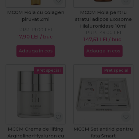
MCCM Fiola cu colagen
MCCM Fiola pentru
piruvat 2ml
stratul adipos Exosome
Hialuronidase 10ml
PRP:
19,00
LEI
PRP:
149,00
LEI
17,90
LEI
/ buc
147,51
LEI
/ buc
Adauga in cos
Adauga in cos
Pret special
Pret special
MCCM Crema de lifting
MCCM Set antirid pentru
Argireline+Hyaluron cu
fata Smart