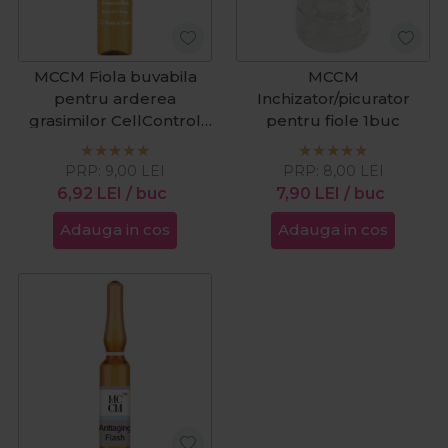
MCCM Fiola buvabila
MCCM
pentru arderea
Inchizator/picurator
grasimilor CellControl
pentru fiole 1buc
Green Coffee 5ml
PRP:
9,00
LEI
PRP:
8,00
LEI
6,92
LEI
/ buc
7,90
LEI
/ buc
Adauga in cos
Adauga in cos