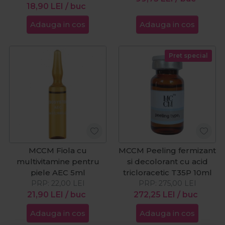
18,90
LEI
/ buc
Adauga in cos
Adauga in cos
Pret special
MCCM Fiola cu
MCCM Peeling fermizant
multivitamine pentru
si decolorant cu acid
piele AEC 5ml
tricloracetic T35P 10ml
PRP:
22,00
LEI
PRP:
275,00
LEI
21,90
LEI
/ buc
272,25
LEI
/ buc
Adauga in cos
Adauga in cos