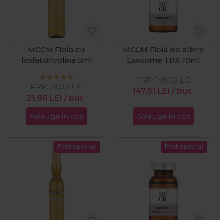
MCCM Fiola cu
MCCM Fiola de albire
fosfatidilcolina 5ml
Exosome TRX 10ml
PRP:
149,00
LEI
PRP:
22,00
LEI
147,51
LEI
/ buc
21,90
LEI
/ buc
Adauga in cos
Adauga in cos
Pret special
Pret special