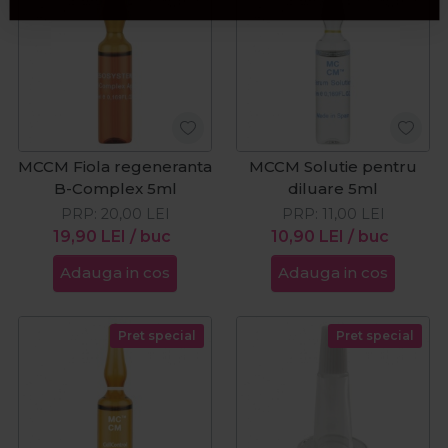
MCCM Fiola regeneranta
MCCM Solutie pentru
B-Complex 5ml
diluare 5ml
PRP:
20,00
LEI
PRP:
11,00
LEI
19,90
LEI
/ buc
10,90
LEI
/ buc
Adauga in cos
Adauga in cos
Pret special
Pret special