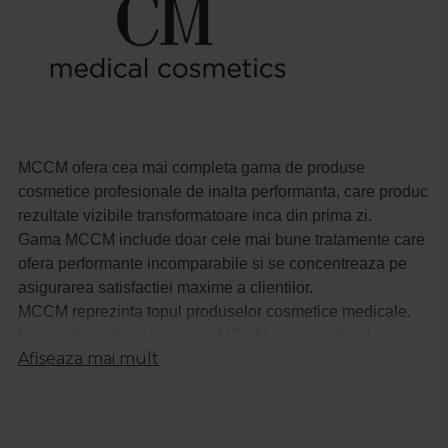
MCCM ofera cea mai completa gama de produse
cosmetice profesionale de inalta performanta, care produc
rezultate vizibile transformatoare inca din prima zi.
Gama MCCM include doar cele mai bune tratamente care
ofera performante incomparabile si se concentreaza pe
asigurarea satisfactiei maxime a clientilor.
MCCM reprezinta topul produselor cosmetice medicale.
Extrem de dedicat inovatiei, MCCM este rezultatul a mai
Afiseaza mai mult
mult de un deceniu de cercetare si dezvoltare orientate
catre clienti, cu scopul de a crea cele mai bune tratamente
de ingrijire a pielii de pe piata si de a deveni lideri in
materie de excelenta.