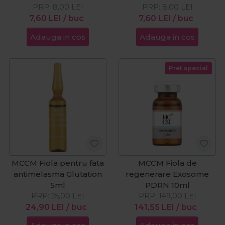
Carnitine 5ml
PRP:
8,00
LEI
PRP:
Flavour 5ml
8,00
LEI
7,60
LEI
/ buc
7,60
LEI
/ buc
Adauga in cos
Adauga in cos
Pret special
MCCM Fiola pentru fata
MCCM Fiola de
antimelasma Glutation
regenerare Exosome
5ml
PDRN 10ml
PRP:
25,00
LEI
PRP:
149,00
LEI
24,90
LEI
/ buc
141,55
LEI
/ buc