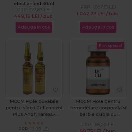
efect antirid 30ml
PRP:
1.097,13
LEI
PRP:
472,82
LEI
1.042,27
LEI
/ buc
449,18
LEI
/ buc
Adauga in cos
Adauga in cos
Pret special
MCCM Fiole buvabile
MCCM Fiola pentru
pentru slabit Cellcontrol
remodelare corporala si
Plus Anghinare&L-
barbie dubla cu
Carnitina 2x5ml
deoxicolat de sodiu 10ml
PRP:
105,00
LEI
PRP:
19,00
LEI
99,75
LEI
/ buc