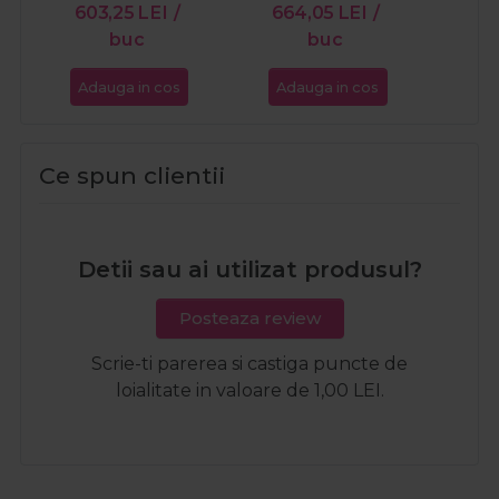
603,25
LEI
/
664,05
LEI
/
buc
buc
Adauga in cos
Adauga in cos
Ce spun clientii
Detii sau ai utilizat produsul?
Posteaza review
Scrie-ti parerea si castiga puncte de
loialitate in valoare de 1,00 LEI.