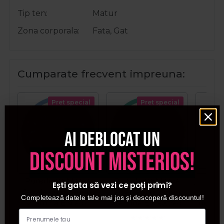
Tip ten
Matur
Zona corporala
Fata, Gat
Cumparate frecvent impreuna:
Pret special
Pret special
Ai deblocat un
discount misterios!
Purederm Masca
Purederm Masca
Sol
Ești gata să vezi ce poți primi?
faciala cu colagen,
faciala cu colagen,
algi
Completează datele tale mai jos și descoperă discountul!
vitamina E si acid
vitamina E si extract
pentru
hialuronic 1buc
de aloe vera 1buc
de lifti