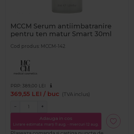
MCCM Serum antiimbatranire
pentru ten matur Smart 30ml
Cod produs
MCCM-142
PRP: 389,00
LEI
369,55
LEI
/ buc
(TVA inclus)
−
+
Adauga in cos
Livrare estimata: marți 11 aug. - miercuri 12 aug.
Plaseaza comanda si castiga puncte de