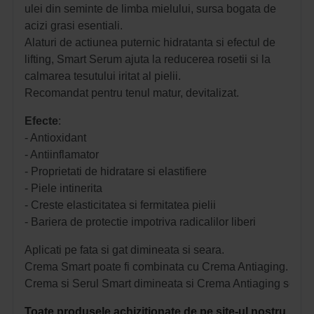
ulei din seminte de limba mielului, sursa bogata de
acizi grasi esentiali.
Alaturi de actiunea puternic hidratanta si efectul de
lifting, Smart Serum ajuta la reducerea rosetii si la
calmarea tesutului iritat al pielii.
Recomandat pentru tenul matur, devitalizat.
Efecte
:
- Antioxidant
- Antiinflamator
- Proprietati de hidratare si elastifiere
- Piele intinerita
- Creste elasticitatea si fermitatea pielii
- Bariera de protectie impotriva radicalilor liberi 
Aplicati pe fata si gat dimineata si seara.
Crema Smart poate fi combinata cu Crema Antiaging.
Crema si Serul Smart dimineata si Crema Antiaging seara.
Toate produsele achizitionate de pe site-ul nostru