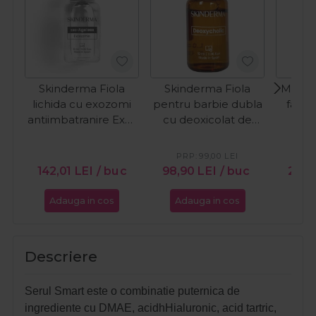
Skinderma Fiola
Skinderma Fiola
MCCM 
lichida cu exozomi
pentru barbie dubla
fata 
antiimbatranire Exo-
cu deoxicolat de
Glu
Ageless 10ml
sodiu 10%
Deoxycholic 10ml
PRP:
99,00
LEI
PR
142,01
LEI
/ buc
98,90
LEI
/ buc
24,
Adauga in cos
Adauga in cos
Ada
Descriere
Serul Smart este o combinatie puternica de
ingrediente cu DMAE, acidhHialuronic, acid tartric,