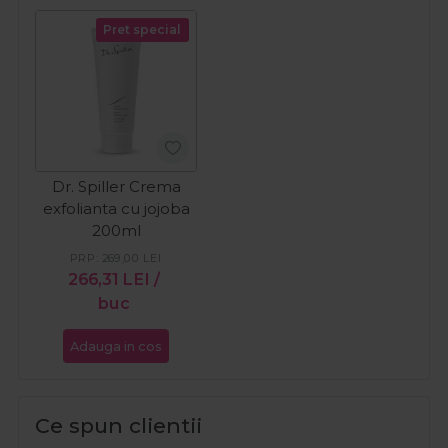
Pret special
Dr. Spiller Crema
exfolianta cu jojoba
200ml
PRP:
269,00
LEI
266,31
LEI
/
buc
Adauga in cos
Ce spun clientii