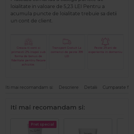
loialitate in valoare de
5,23
LEI
Pentru a
acumula puncte de loialitate trebuie sa detii
un cont de client.
Creaza-ti cont si
Transport Gratuit La
Peste 29 ani de
primesti 2% inapoi sub
comenzi de peste 399
experienta in domeniu
forma de bonus de
LEI
fidelitate pentru fiecare
achizitie.
Iti mai recomandam si:
Descriere
Detalii
Cumparate fre
Iti mai recomandam si:
Pret special