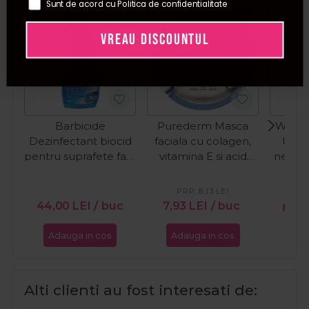
Sunt de acord cu Politica de confidentialitate
Pret special
VREAU DISCOUNTUL
Barbicide
Purederm Masca
Wella 
Dezinfectant biocid
faciala cu colagen,
Ulei 
pentru suprafete fara
vitamina E si acid
netezir
parfum 750ml
hialuronic 1buc
Oil Ref
PRP:
8,13
LEI
PR
44,00
LEI
/ buc
7,93
LEI
/ buc
85,3
Adauga in cos
Adauga in cos
Ada
Alti clienti au fost interesati de: