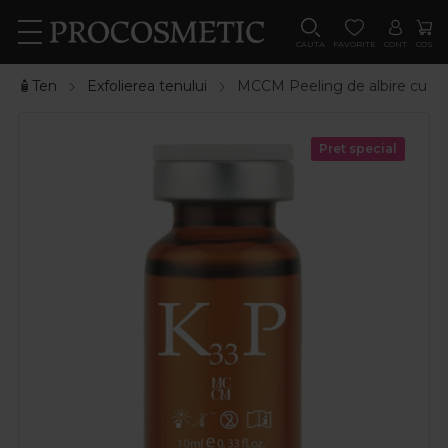
CAUTA
FAVORITE
CONT
COS
🧴Ten
Exfolierea tenului
MCCM Peeling de albire cu ac
Pret special