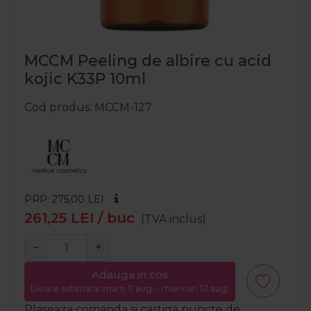
MCCM Peeling de albire cu acid
kojic K33P 10ml
Cod produs
MCCM-127
PRP: 275,00
LEI
261,25
LEI
/ buc
(TVA inclus)
−
+
Adauga in cos
Livrare estimata: marți 11 aug. - miercuri 12 aug.
Plaseaza comanda si castiga puncte de