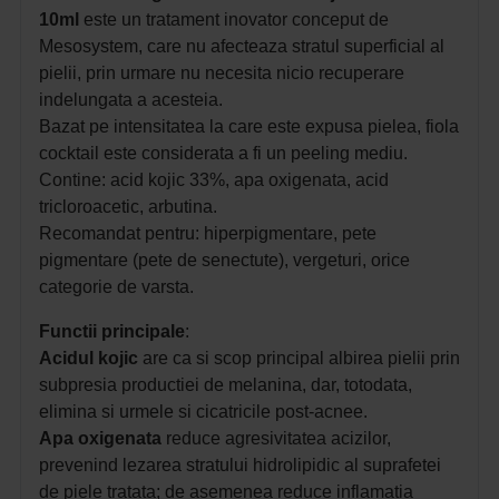
10ml
este un tratament inovator conceput de
Mesosystem, care nu afecteaza stratul superficial al
pielii, prin urmare nu necesita nicio recuperare
indelungata a acesteia.
Bazat pe intensitatea la care este expusa pielea, fiola
cocktail este considerata a fi un peeling mediu.
Contine: acid kojic 33%, apa oxigenata, acid
tricloroacetic, arbutina.
Recomandat pentru
: hiperpigmentare, pete
pigmentare (pete de senectute), vergeturi, orice
categorie de varsta.
Functii principale
:
Acidul kojic
are ca si scop principal albirea pielii prin
subpresia productiei de melanina, dar, totodata,
elimina si urmele si cicatricile post-acnee.
Apa oxigenata
reduce agresivitatea acizilor,
prevenind lezarea stratului hidrolipidic al suprafetei
de piele tratata; d
e asemenea reduce inflamatia