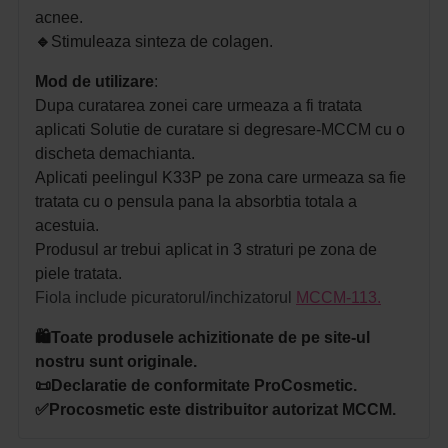
acnee.
🔹
Stimuleaza sinteza de colagen.
Mod de utilizare
:
Dupa curatarea zonei care urmeaza a fi tratata
aplicati Solutie de curatare si degresare-MCCM cu o
discheta demachianta.
Aplicati peelingul K33P pe zona care urmeaza sa fie
tratata cu o pensula pana la absorbtia totala a
acestuia.
Produsul ar trebui aplicat in 3 straturi pe zona de
piele tratata.
Fiola include picuratorul/inchizatorul
MCCM-113.
🛍️Toate produsele achizitionate de pe site-ul
nostru sunt originale.
📜Declaratie de conformitate ProCosmetic.
✅Procosmetic este distribuitor autorizat MCCM.