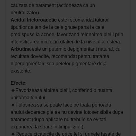
cauzata de tratament (actioneaza ca un
neutralizator).
Acidul tricloroacetic
este recomandat tuturor
tipurilor de ten de la cele grase pana la cele
predispuse la acnee, favorizand reinnoirea pielii prin
intensificarea microcirculatiei de la nivelul acesteia.
Arbutina
este un puternic depigmentant natural, cu
rezultate dovedite, recomandat pentru tratarea
hiperpigmentarii si a petelor pigmentare deja
existente.
Efecte
:
🔹
Favorizeaza albirea pielii, conferind o nuanta
uniforma tenului.
🔹
Folosirea sa se poate face pe toata perioada
anului deoarece pielea nu devine fotosensibila dupa
tratament (dupa aplicare nu trebuie sa evitati
expunerea la soare in timpul zilei).
🔹
Reduce cicatricile de orice fel si urmele lasate de