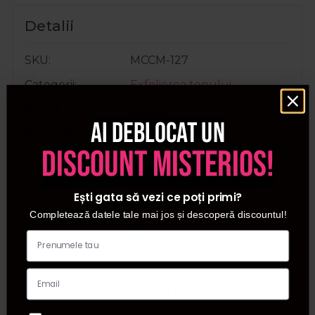
Detalii
SKU
MCCM-127
Categorii
Exfolierea tenului
Brand
MCCM
Ai deblocat un
Beneficii
Uniformizare
discount misterios!
Cantitate
10ml
Tip piele
Toate tipurile de piele
Ești gata să vezi ce poți primi?
Tip produs
Fiole
Completează datele tale mai jos și descoperă discountul!
Zona corporala
Fata
Cumparate frecvent impreuna: