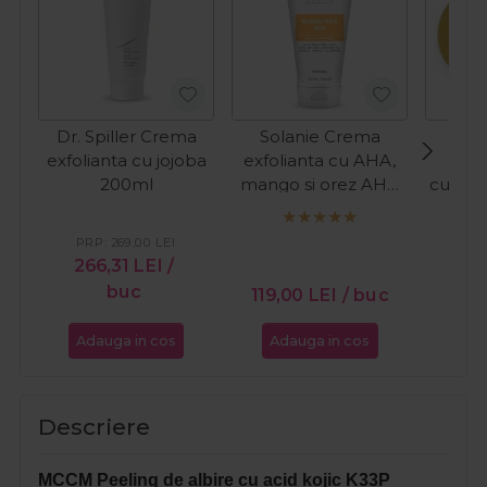
Dr. Spiller Crema
Solanie Crema
Sola
exfolianta cu jojoba
exfolianta cu AHA,
rot
200ml
mango si orez AHA
curata
Peeling Special
150ml
PRP:
269,00
LEI
266,31
LEI
/
buc
15,
119,00
LEI
/ buc
Adauga in cos
Adauga in cos
Ada
Descriere
MCCM Peeling de albire cu acid kojic K33P