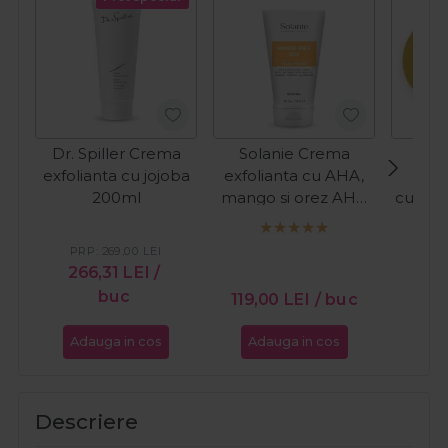
Dr. Spiller Crema
Solanie Crema
Sola
exfolianta cu jojoba
exfolianta cu AHA,
rot
200ml
mango si orez AHA
curata
Peeling Special
150ml
PRP:
269,00
LEI
266,31
LEI
/
buc
15,
119,00
LEI
/ buc
Adauga in cos
Adauga in cos
Ada
Descriere