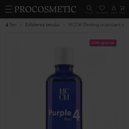
CAUTA
FAVORITE
CONT
COS
🧴Ten
Exfolierea tenului
MCCM Peeling cicatrizant si a
Pret special