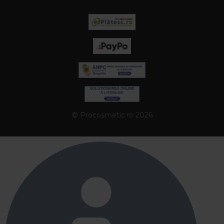
© Procosmetic.ro 2026