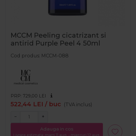
MCCM Peeling cicatrizant si
antirid Purple Peel 4 50ml
Cod produs
MCCM-088
PRP: 729,00
LEI
522,44
LEI
/ buc
(TVA inclus)
−
+
Adauga in cos
Livrare estimata: marți 11 aug. - miercuri 12 aug.