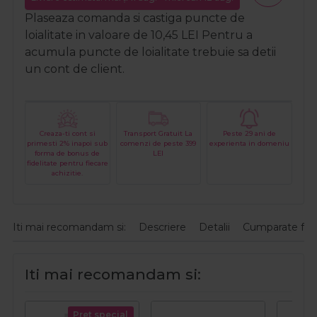
Plaseaza comanda si castiga puncte de
loialitate in valoare de
10,45
LEI
Pentru a
acumula puncte de loialitate trebuie sa detii
un cont de client.
Creaza-ti cont si
Transport Gratuit La
Peste 29 ani de
primesti 2% inapoi sub
comenzi de peste 399
experienta in domeniu
forma de bonus de
LEI
fidelitate pentru fiecare
achizitie.
Iti mai recomandam si:
Descriere
Detalii
Cumparate fre
Iti mai recomandam si:
Pret special