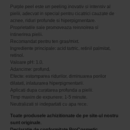
Purple peel este un peeling inovativ si intensiv al
pielii, adecvat in special pentru cicatrici cauzate de
acnee, riduri profunde si hiperpigmentare.
Proprietatile sale promoveaza reinnoirea si
intinerirea pielii.
Recomandat pentru ten gras/mixt.
Ingrediente principale: acid tartric, retinil palmitat,
retinol.
Valoare pH: 1.0.
Adancime: profund.
Efecte: e
stomparea ridurilor, diminuarea porilor
dilatati, inlaturarea hiperpigmentarii.
Aplicati dupa curatarea profunda a pielii.
Timp maxim de expunere: 1-5 minute.
Neutralizati si indepartati cu apa rece. 
Toate produsele achizitionate de pe site-ul nostru
sunt originale.
Declaratie de conformitate ProCosmetic.