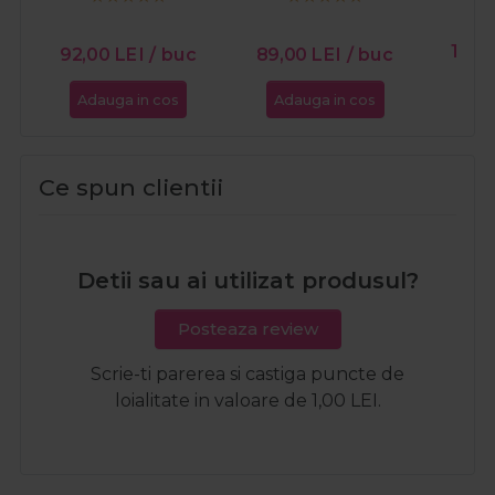
Peeling 90g
Re
Coll
165,
92,00
LEI
/ buc
89,00
LEI
/ buc
Adauga in cos
Adauga in cos
Ada
Ce spun clientii
Detii sau ai utilizat produsul?
Posteaza review
Scrie-ti parerea si castiga puncte de
loialitate in valoare de 1,00 LEI.