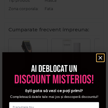
Tip produs
Masca
Zona corporala
Fata
Cumparate frecvent impreuna:
Ai deblocat un
discount misterios!
Kiepe Professional
Solanie Crema
Solan
Masina de tuns fara
hidratanta cu
fata an
Ești gata să vezi ce poți primi?
fir Vroom 6344
colagen si protectie
de li
Completează datele tale mai jos și descoperă discountul!
11000RPM Cordless
UV pentru fata
Special 50ml