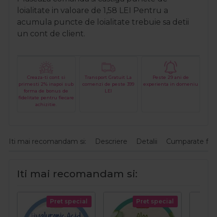
loialitate in valoare de
1,58
LEI
Pentru a
acumula puncte de loialitate trebuie sa detii
un cont de client.
Creaza-ti cont si
Transport Gratuit La
Peste 29 ani de
primesti 2% inapoi sub
comenzi de peste 399
experienta in domeniu
forma de bonus de
LEI
fidelitate pentru fiecare
achizitie.
Iti mai recomandam si:
Descriere
Detalii
Cumparate fre
Iti mai recomandam si:
Pret special
Pret special