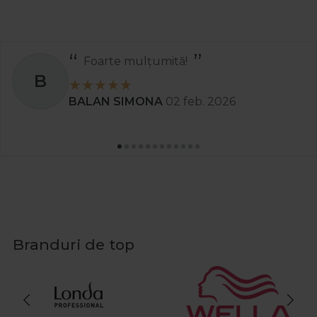
ulțumită!
Recom
S
MONA
02 feb. 2026
Stanciu A
Branduri de top