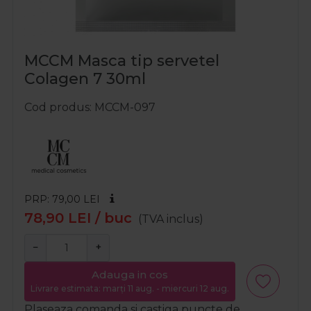
MCCM Masca tip servetel
Colagen 7 30ml
Cod produs
MCCM-097
PRP: 79,00
LEI
78,90
LEI
/ buc
(TVA inclus)
−
+
Adauga in cos
Livrare estimata: marți 11 aug. - miercuri 12 aug.
Plaseaza comanda si castiga puncte de