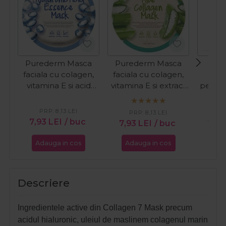
Purederm Masca
Purederm Masca
Sol
faciala cu colagen,
faciala cu colagen,
algi
vitamina E si acid
vitamina E si extract
pentru
hialuronic 1buc
de aloe vera 1buc
de lifti
PRP:
8,13
LEI
PRP:
8,13
LEI
7,93
LEI
/ buc
7,93
LEI
/ buc
19,
Adauga in cos
Adauga in cos
Ada
Descriere
Ingredientele active din Collagen 7 Mask precum
acidul hialuronic, uleiul de maslinem colagenul marin