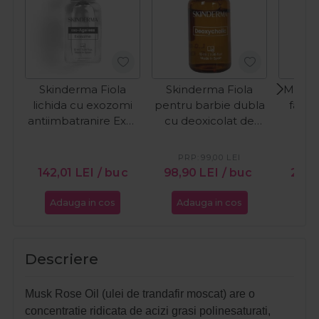
Skinderma Fiola
Skinderma Fiola
MCCM 
lichida cu exozomi
pentru barbie dubla
fata 
antiimbatranire Exo-
cu deoxicolat de
Glu
Ageless 10ml
sodiu 10%
Deoxycholic 10ml
PRP:
99,00
LEI
PR
142,01
LEI
/ buc
98,90
LEI
/ buc
24,
Adauga in cos
Adauga in cos
Ada
Descriere
Musk Rose Oil (ulei de trandafir moscat) are o
concentratie ridicata de acizi grasi polinesaturati,