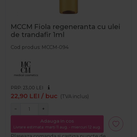
MCCM Fiola regeneranta cu ulei
de trandafir 1ml
Cod produs
MCCM-094
PRP: 23,00
LEI
22,90
LEI
/ buc
(TVA inclus)
−
+
Adauga in cos
Livrare estimata: marți 11 aug. - miercuri 12 aug.
Plaseaza comanda si castiga puncte de