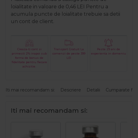
loialitate in valoare de
0,46
LEI
Pentru a
acumula puncte de loialitate trebuie sa detii
un cont de client.
Creaza-ti cont si
Transport Gratuit La
Peste 29 ani de
primesti 2% inapoi sub
comenzi de peste 399
experienta in domeniu
forma de bonus de
LEI
fidelitate pentru fiecare
achizitie.
Iti mai recomandam si:
Descriere
Detalii
Cumparate fre
Iti mai recomandam si: