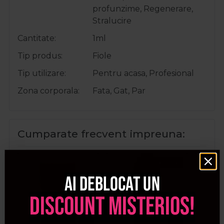
profunzime, Regenerare,
Stralucire
Cantitate
1ml
Tip produs
Fiole
Tip utilizare
Pentru acasa, Profesional
Zona corporala
Fata, Gat, Par
Cumparate frecvent impreuna:
Pret special
Ai deblocat un
discount misterios!