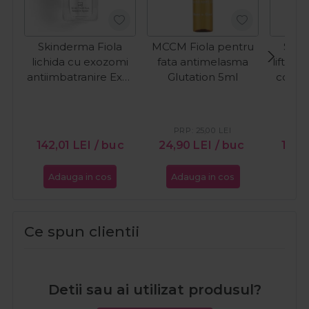
Skinderma Fiola
MCCM Fiola pentru
Sola
lichida cu exozomi
fata antimelasma
lifting
antiimbatranire Exo-
Glutation 5ml
colage
Ageless 10ml
prot
Col
PRP:
25,00
LEI
142,01
LEI
/ buc
24,90
LEI
/ buc
175,
Adauga in cos
Adauga in cos
Ada
Ce spun clientii
Detii sau ai utilizat produsul?