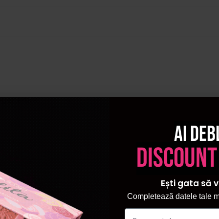
 Regenerare
Ai deb
discount
Ești gata să v
Completează datele tale ma