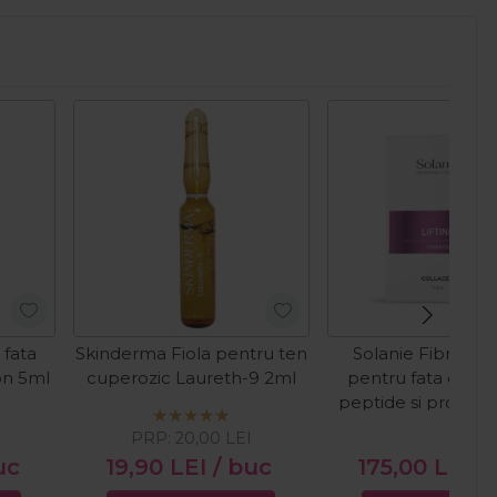
 fata
Skinderma Fiola pentru ten
Solanie Fibre de l
on 5ml
cuperozic Laureth-9 2ml
pentru fata cu co
peptide si proteine
Collagen 5b
PRP:
20,00
LEI
uc
19,90
LEI
/ buc
175,00
LEI
/