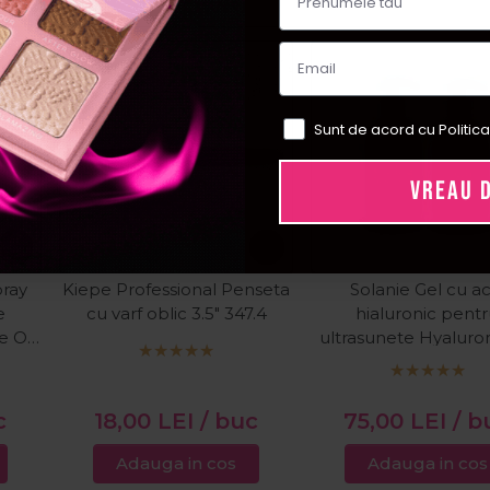
ial
Sunt de acord cu Politica
VREAU 
pray
Kiepe Professional Penseta
Solanie Gel cu ac
e
cu varf oblic 3.5" 347.4
hialuronic pent
e Oil
ultrasunete Hyaluro
Special 2x300m
c
18,00
LEI
/ buc
75,00
LEI
/ b
Adauga in cos
Adauga in cos