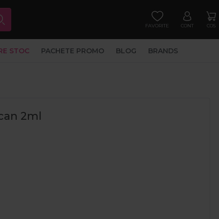
FAVORITE
CONT
COS
RE STOC
PACHETE PROMO
BLOG
BRANDS
ican 2ml