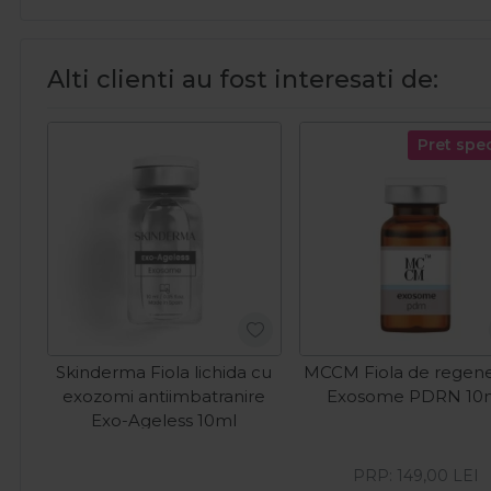
Alti clienti au fost interesati de:
Pret spec
Skinderma Fiola lichida cu
MCCM Fiola de regene
exozomi antiimbatranire
Exosome PDRN 10
Exo-Ageless 10ml
PRP:
149,00
LEI