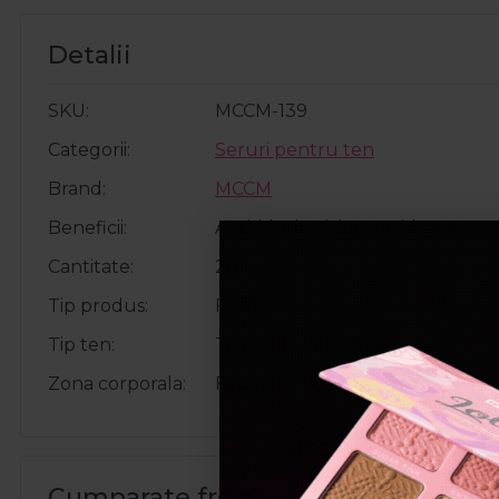
Detalii
SKU
MCCM-139
Categorii
Seruri pentru ten
Brand
MCCM
Beneficii
Antirid, Elasticitate, Hidratare,
Cantitate
2ml
Tip produs
Fiole
Tip ten
Toate tipurile de ten
Zona corporala
Fata, Gat
Cumparate frecvent impreuna: