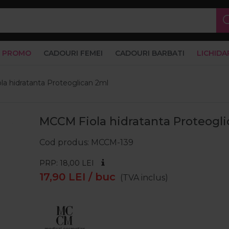
PROMO
CADOURI FEMEI
CADOURI BARBATI
LICHIDA
a hidratanta Proteoglican 2ml
MCCM Fiola hidratanta Proteogl
Cod produs
MCCM-139
PRP: 18,00
LEI
17,90
LEI
/ buc
(TVA inclus)