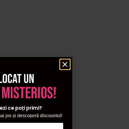
locat un
 misterios!
ezi ce poți primi?
i jos și descoperă discountul!