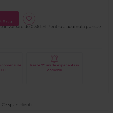
i 11 aug.
te in valoare de
0,36
LEI
Pentru a acumula puncte
La comenzi de
Peste 29 ani de experienta in
 LEI
domeniu
Ce spun clientii