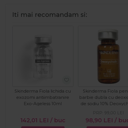
Iti mai recomandam si:
Skinderma Fiola lichida cu
Skinderma Fiola pen
exozomi antiimbatranire
barbie dubla cu deoxi
Exo-Ageless 10ml
de sodiu 10% Deoxych
10ml
PRP:
99,00
LEI
142,01
LEI
/ buc
98,90
LEI
/ bu