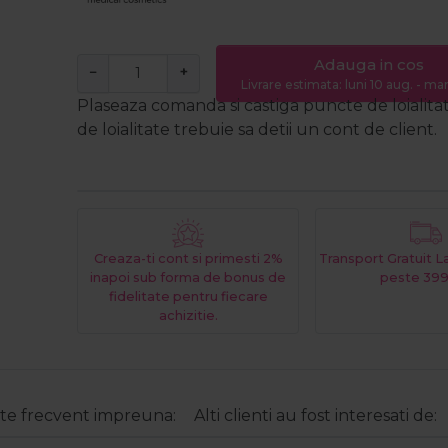
Adauga in cos
−
+
Livrare estimata: luni 10 aug. - marț
Plaseaza comanda si castiga puncte de loialita
de loialitate trebuie sa detii un cont de client.
Creaza-ti cont si primesti 2%
Transport Gratuit 
inapoi sub forma de bonus de
peste 399
fidelitate pentru fiecare
achizitie.
e frecvent impreuna:
Alti clienti au fost interesati de: