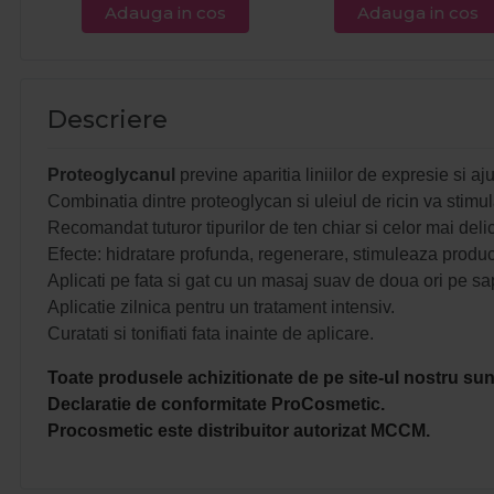
Adauga in cos
Adauga in cos
Descriere
Proteoglycanul
previne aparitia liniilor de expresie si aju
Combinatia dintre proteoglycan si uleiul de ricin va stimul
Recomandat tuturor tipurilor de ten chiar si celor mai deli
Efecte: hidratare profunda, regenerare, stimuleaza produc
Aplicati pe fata si gat cu un masaj suav de doua ori pe s
Aplicatie zilnica pentru un tratament intensiv.
Curatati si tonifiati fata inainte de aplicare.
Toate produsele achizitionate de pe site-ul nostru sunt
Declaratie de conformitate ProCosmetic.
Procosmetic este distribuitor autorizat MCCM.