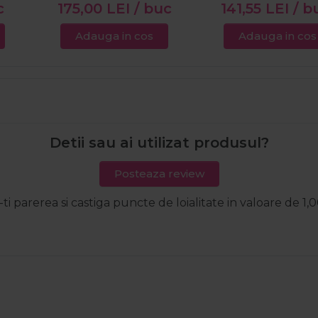
c
175,00
LEI
/ buc
141,55
LEI
/ b
Adauga in cos
Adauga in cos
Detii sau ai utilizat produsul?
Posteaza review
-ti parerea si castiga puncte de loialitate in valoare de 1,0