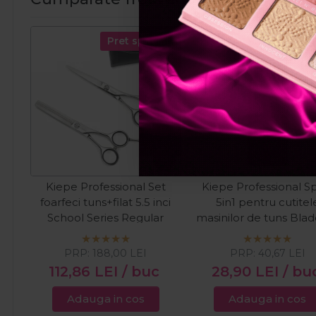
Pret special
Pret spec
Kiepe Professional Set
Kiepe Professional S
foarfeci tuns+filat 5.5 inci
5in1 pentru cutitel
School Series Regular
masinilor de tuns Blad
400ml
PRP:
188,00
LEI
PRP:
40,67
LEI
112,86
LEI
/ buc
28,90
LEI
/ bu
Adauga in cos
Adauga in cos