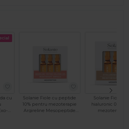
ecial
ida cu
Solanie Fiole cu peptide
Solanie Fiole cu
u
10% pentru mezoterapie
hialuronic 0.8% 
Exo-
Argireline Mesopeptide
mezoterapie 
l
3x2ml
Mesopeptide 3
I