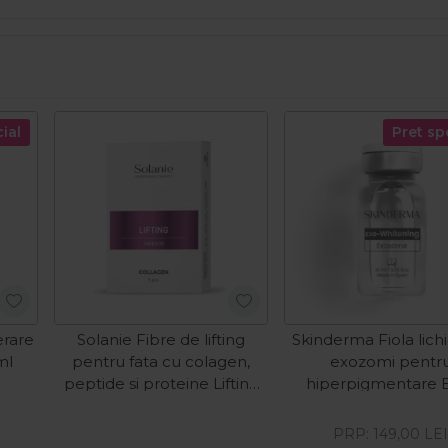
ial
Pret sp
rare
Solanie Fibre de lifting
Skinderma Fiola lich
ml
pentru fata cu colagen,
exozomi pentr
peptide si proteine Lifting
hiperpigmentare 
Collagen 5buc
Whitening 10m
PRP:
149,00
LE