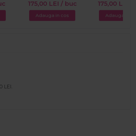
uc
175,00
LEI
/ buc
175,00
LEI
/
Adauga in cos
Adauga in c
0 LEI.