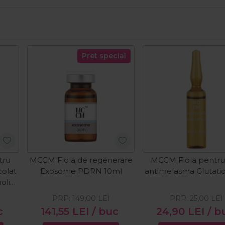
Pret special
tru
MCCM Fiola de regenerare
MCCM Fiola pentru
colat
Exosome PDRN 10ml
antimelasma Glutati
olic
PRP:
149,00
LEI
PRP:
25,00
LEI
c
141,55
LEI
/ buc
24,90
LEI
/ b