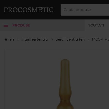
PRODUSE
NOUTATI
🧴Ten
Ingrijirea tenului
Seruri pentru ten
MCCM Fiol