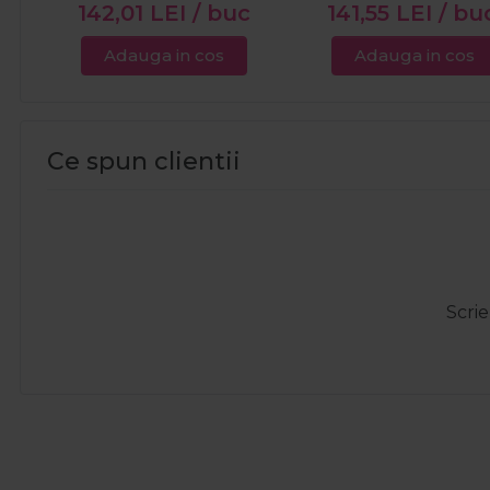
142,01
LEI
/ buc
141,55
LEI
/ bu
Adauga in cos
Adauga in cos
Ce spun clientii
Scrie