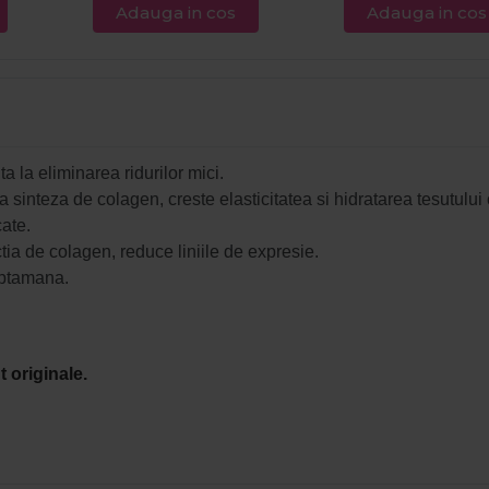
Adauga in cos
Adauga in cos
ta la eliminarea ridurilor mici.
a sinteza de colagen, creste elasticitatea si hidratarea tesutului 
cate.
tia de colagen, r
educe liniile de expresie.
aptamana.
 originale.