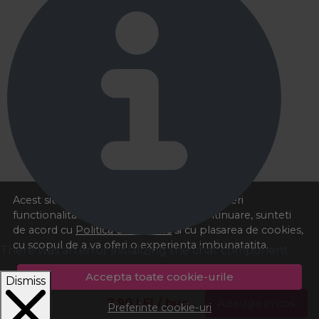
Acest site foloseste cookies pentru a va oferi
functionalitatea dorita. Navigand in continuare, sunteti
de acord cu
Politica de cookies
si cu plasarea de cookies,
cu scopul de a va oferi o experienta imbunatatita.
There was an error initializing the chat component
Accepta toate cookie-urile
Dismiss
7,90
LEI
/ buc
Adauga in cos
Preferinte cookie-uri