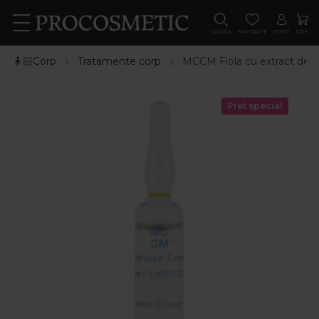
CAUTA
FAVORITE
CONT
COS
🧍🏻Corp
Tratamente corp
MCCM Fiola cu extract de 
Pret special