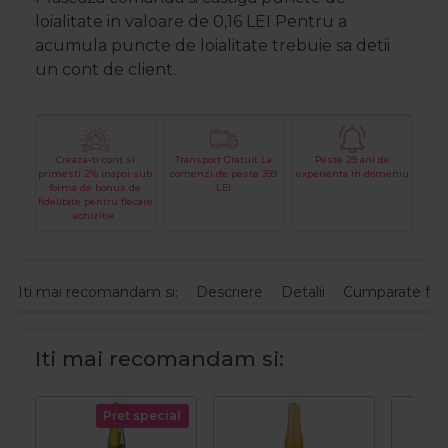
loialitate in valoare de
0,16
LEI
Pentru a
acumula puncte de loialitate trebuie sa detii
un cont de client.
Creaza-ti cont si
Transport Gratuit La
Peste 29 ani de
primesti 2% inapoi sub
comenzi de peste 399
experienta in domeniu
forma de bonus de
LEI
fidelitate pentru fiecare
achizitie.
Iti mai recomandam si:
Descriere
Detalii
Cumparate fre
Iti mai recomandam si:
Pret special