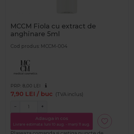
MCCM Fiola cu extract de
anghinare 5ml
Cod produs
MCCM-004
PRP: 8,00
LEI
7,90
LEI
/ buc
(TVA inclus)
−
+
Adauga in cos
Livrare estimata: luni 10 aug. - marți 11 aug.
Plaseaza comanda si castiga puncte de