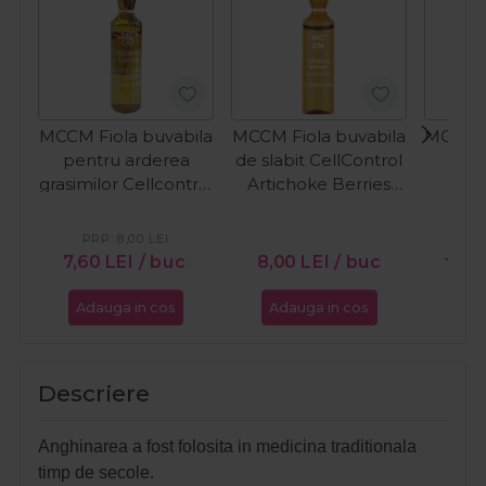
MCCM Fiola buvabila
MCCM Fiola buvabila
MCCM F
pentru arderea
de slabit CellControl
pen
grasimilor Cellcontrol
Artichoke Berries
Cell
L-Carnitine 5ml
Flavour 5ml
Ang
Carn
PRP:
8,00
LEI
PR
7,60
LEI
/ buc
8,00
LEI
/ buc
18,9
Adauga in cos
Adauga in cos
Ada
Descriere
Anghinarea a fost folosita in medicina traditionala
timp de secole.