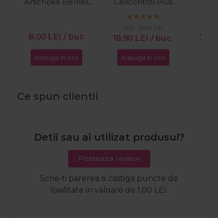
Artichoke Berries
Cellcontrol Plus
Flavour 5ml
Anghinare&L-
Carnitina 2x5ml
PR
PRP:
19,00
LEI
8,00
LEI
/ buc
21,9
18,90
LEI
/ buc
Adauga in cos
Adauga in cos
Ada
Ce spun clientii
Detii sau ai utilizat produsul?
Posteaza review
Scrie-ti parerea si castiga puncte de
loialitate in valoare de 1,00 LEI.