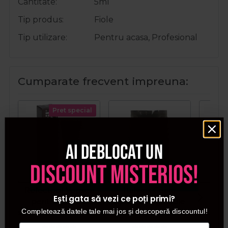
Cantitate
5ml
Tip produs
Fiole
Tip utilizare
Pentru acasa, Profesional
Cumparate frecvent impreuna:
Pret special
Ai deblocat un
discount misterios!
Refectocil Vopsea
Italwax Ceara
B
Ești gata să vezi ce poți primi?
pentru gene si
epilatoare granule
Dez
Completează datele tale mai jos și descoperă discountul!
sprancene nr. 3 maro
aurie Full Body Wax
conce
natural 15ml
Luxury Premium 1kg
pentru