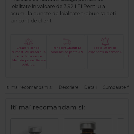
loialitate in valoare de
3,92
LEI
Pentru a
acumula puncte de loialitate trebuie sa detii
un cont de client.
Creaza-ti cont si
Transport Gratuit La
Peste 29 ani de
primesti 2% inapoi sub
comenzi de peste 399
experienta in domeniu
forma de bonus de
LEI
fidelitate pentru fiecare
achizitie.
Iti mai recomandam si:
Descriere
Detalii
Cumparate fre
Iti mai recomandam si: