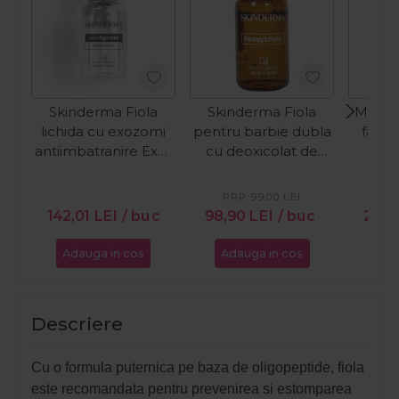
Skinderma Fiola
Skinderma Fiola
MCCM 
lichida cu exozomi
pentru barbie dubla
fata 
antiimbatranire Exo-
cu deoxicolat de
Glu
Ageless 10ml
sodiu 10%
Deoxycholic 10ml
PRP:
99,00
LEI
PR
142,01
LEI
/ buc
98,90
LEI
/ buc
24,
Adauga in cos
Adauga in cos
Ada
Descriere
Cu o formula puternica pe baza de oligopeptide, fiola
este recomandata pentru prevenirea si estomparea