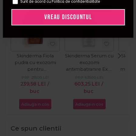
Sunt de acord cu Politica de confidentialitate
Pret special
Pret special
VREAU DISCOUNTUL
Skinderma Fiola
Skinderma Serum cu
Skinde
pudra cu exozomi
exozomi
peel
pentru
antiimbatranire Exo-
melasm
hiperpigmentare
Ageless 30ml
K
PRP:
255,00
LEI
PRP:
635,00
LEI
PR
Exo-Whitening
239,58
LEI
/
603,25
LEI
/
21
1500UI
buc
buc
Adauga in cos
Adauga in cos
Ada
Ce spun clientii