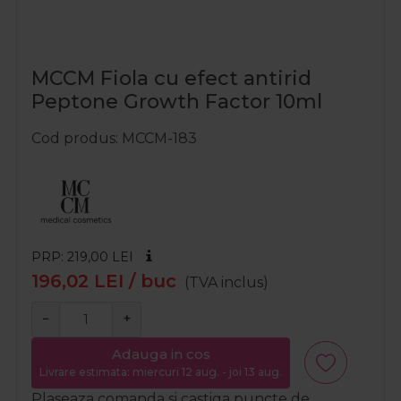
MCCM Fiola cu efect antirid
Peptone Growth Factor 10ml
Cod produs
MCCM-183
PRP: 219,00
LEI
196,02
LEI
/ buc
(TVA inclus)
−
+
Adauga in cos
Livrare estimata: miercuri 12 aug. - joi 13 aug.
Plaseaza comanda si castiga puncte de