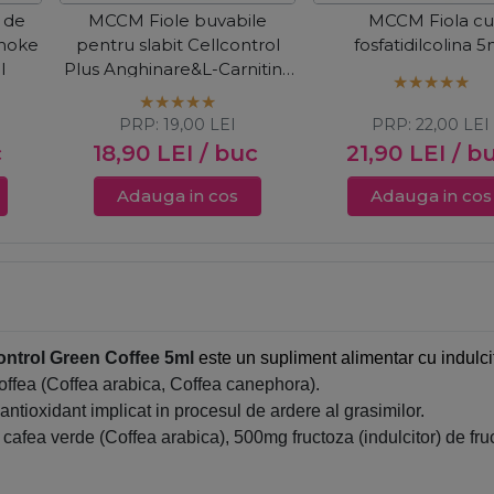
 de
MCCM Fiole buvabile
MCCM Fiola cu
choke
pentru slabit Cellcontrol
fosfatidilcolina 5
l
Plus Anghinare&L-Carnitina
2x5ml
PRP:
19,00
LEI
PRP:
22,00
LEI
c
18,90
LEI
/ buc
21,90
LEI
/ b
Adauga in cos
Adauga in cos
ontrol Green Coffee 5ml
este un supliment alimentar cu indulcito
offea (Coffea arabica, Coffea canephora).
antioxidant implicat in procesul de ardere al grasimilor.
 cafea verde (Coffea arabica), 500mg fructoza (indulcitor) de fru