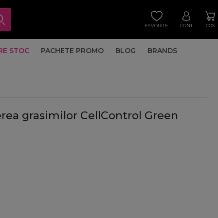
FAVORITE
CONT
COS
RE STOC
PACHETE PROMO
BLOG
BRANDS
rea grasimilor CellControl Green