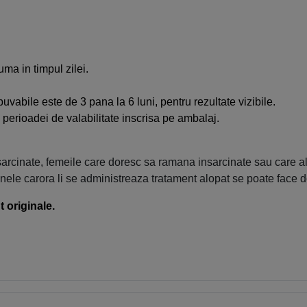
uma in timpul zilei.
vabile este de 3 pana la 6 luni, pentru rezultate vizibile.
l perioadei de valabilitate inscrisa pe ambalaj.
sarcinate, femeile care doresc sa ramana insarcinate sau care al
ele carora li se administreaza tratament alopat se poate face d
 originale.