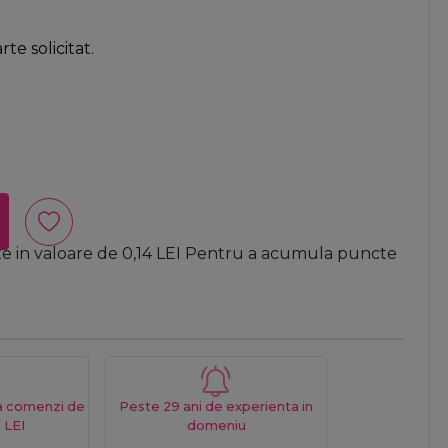
te solicitat.
te in valoare de
0,14
LEI
Pentru a acumula puncte
La comenzi de
Peste 29 ani de experienta in
 LEI
domeniu