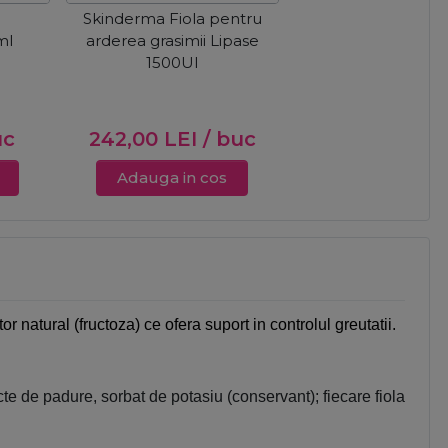
Skinderma Fiola pentru
ml
arderea grasimii Lipase
1500UI
uc
242,00
LEI
/ buc
Adauga in cos
r natural (fructoza) ce ofera suport in controlul greutatii.
cte de padure, sorbat de potasiu (conservant); fiecare fiola