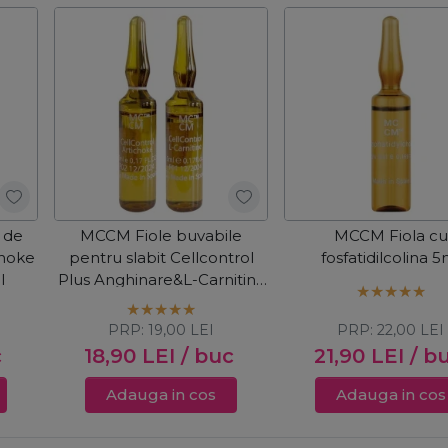
 de
MCCM Fiole buvabile
MCCM Fiola cu
choke
pentru slabit Cellcontrol
fosfatidilcolina 5
l
Plus Anghinare&L-Carnitina
2x5ml
PRP:
19,00
LEI
PRP:
22,00
LEI
c
18,90
LEI
/ buc
21,90
LEI
/ b
Adauga in cos
Adauga in cos