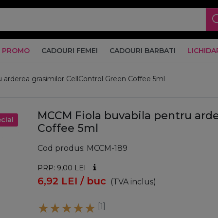
PROMO
CADOURI FEMEI
CADOURI BARBATI
LICHIDA
 arderea grasimilor CellControl Green Coffee 5ml
MCCM Fiola buvabila pentru arde
cial
Coffee 5ml
Cod produs
MCCM-189
PRP: 9,00
LEI
6,92
LEI
/ buc
(TVA inclus)
[1]