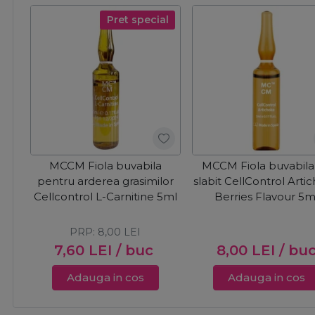
Pret special
MCCM Fiola buvabila
MCCM Fiola buvabila
pentru arderea grasimilor
slabit CellControl Arti
Cellcontrol L-Carnitine 5ml
Berries Flavour 5m
PRP:
8,00
LEI
7,60
LEI
/ buc
8,00
LEI
/ bu
Adauga in cos
Adauga in cos