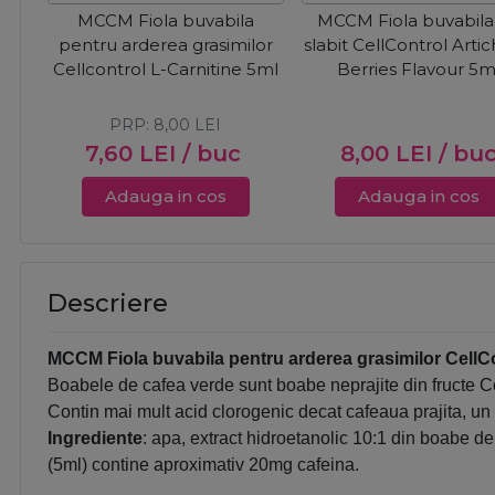
MCCM Fiola buvabila
MCCM Fiola buvabila
pentru arderea grasimilor
slabit CellControl Arti
Cellcontrol L-Carnitine 5ml
Berries Flavour 5m
PRP:
8,00
LEI
7,60
LEI
/ buc
8,00
LEI
/ bu
Adauga in cos
Adauga in cos
Descriere
MCCM Fiola buvabila pentru arderea grasimilor CellC
Boabele de cafea verde sunt boabe neprajite din fructe C
Contin mai mult acid clorogenic decat cafeaua prajita, un 
Ingrediente
: apa, extract hidroetanolic 10:1 din boabe de
(5ml) contine aproximativ 20mg cafeina.