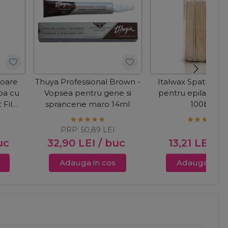
toare
Thuya Professional Brown -
Italwax Spatule d
lba cu
Vopsea pentru gene si
pentru epilat - St
t Film
sprancene maro 14ml
100buc
kg
PRP:
50,89
LEI
uc
32,90
LEI
/ buc
13,21
LEI
/ 
Adauga in cos
Adauga in c