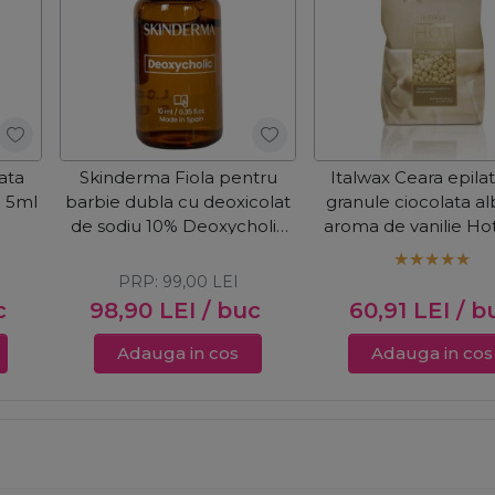
ata
Skinderma Fiola pentru
Italwax Ceara epila
n 5ml
barbie dubla cu deoxicolat
granule ciocolata a
de sodiu 10% Deoxycholic
aroma de vanilie Ho
10ml
Ciocolata Alba 1
PRP:
99,00
LEI
c
98,90
LEI
/ buc
60,91
LEI
/ b
Adauga in cos
Adauga in cos