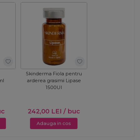
Skinderma Fiola pentru
ml
arderea grasimii Lipase
1500UI
uc
242,00
LEI
/ buc
Adauga in cos