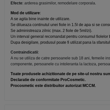
Efecte
: arderea grasimilor, remodelare corporala.
Mod de utilizare
:
A se agita bine inainte de utilizare.
Se dilueaza continutul unei fiole in 1.5l de apa si se cons
Se administreaza zilnic (max. 2 fiole de 5ml/zi).
Un interval general recomandat pentru consumul fiolelor bu
Dupa desigilare, produsul poate fi utilizat pana la sfarsitu
Contraindicatii
:
A nu se utiliza de catre persoanele sub 18 ani, femeile in
componente, persoanele cu intoleranta la lactoza, persoan
Toate produsele achizitionate de pe site-ul nostru sunt
Declaratie de conformitate ProCosmetic.
Procosmetic este distribuitor autorizat MCCM.