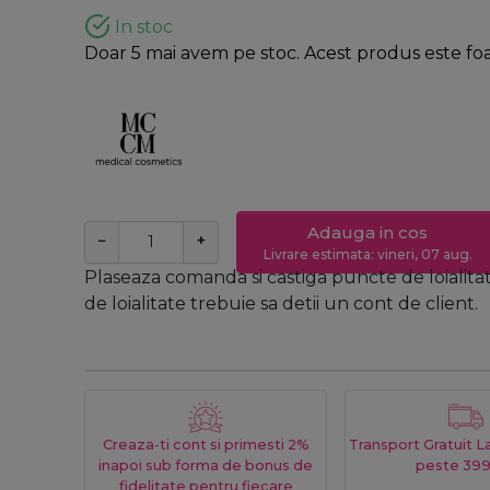
In stoc
Doar 5 mai avem pe stoc. Acest produs este foar
Adauga in cos
−
+
Livrare estimata: vineri, 07 aug.
Plaseaza comanda si castiga puncte de loialita
de loialitate trebuie sa detii un cont de client.
Creaza-ti cont si primesti 2%
Transport Gratuit 
inapoi sub forma de bonus de
peste 399
fidelitate pentru fiecare