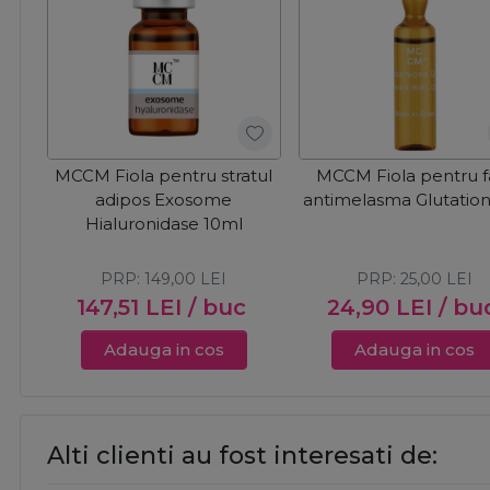
MCCM Fiola pentru stratul
MCCM Fiola pentru f
adipos Exosome
antimelasma Glutatio
Hialuronidase 10ml
PRP:
149,00
LEI
PRP:
25,00
LEI
147,51
LEI
/ buc
24,90
LEI
/ bu
Adauga in cos
Adauga in cos
Alti clienti au fost interesati de: