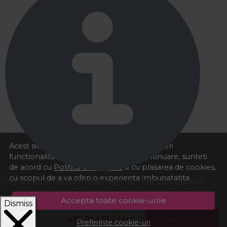
Acest site foloseste cookies pentru a va oferi
functionalitatea dorita. Navigand in continuare, sunteti
de acord cu
Politica de cookies
si cu plasarea de cookies,
cu scopul de a va oferi o experienta imbunatatita.
There was an error initializing the chat component
Accepta toate cookie-urile
Dismiss
455,05
LEI
/ buc
Adauga in cos
Preferinte cookie-uri