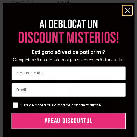
Cantitate
30ml
Tip produs
Crema
Ai deblocat un
Tip utilizare
Pentru acasa, Profesional
discount misterios!
Zona corporala
Fata, Gat
Ești gata să vezi ce poți primi?
Completează datele tale mai jos și descoperă discountul!
Cumparate frecvent impreuna:
Pret special
Pret special
Sunt de acord cu Politica de confidentialitate
VREAU DISCOUNTUL
Purederm Masca
Purederm Masca
Sol
faciala cu colagen,
faciala cu colagen,
algi