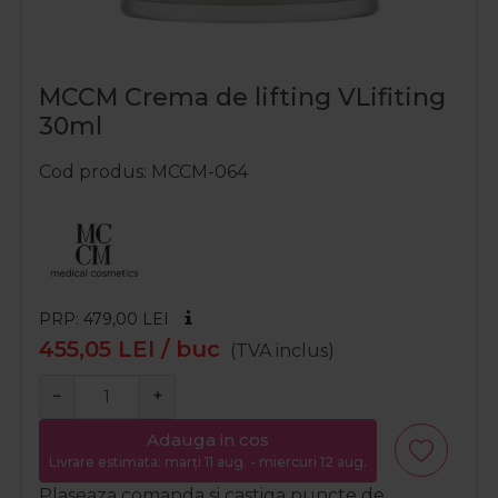
MCCM Crema de lifting VLifiting
30ml
Cod produs
MCCM-064
PRP: 479,00
LEI
455,05
LEI
/ buc
(TVA inclus)
−
+
Adauga in cos
Livrare estimata: marți 11 aug. - miercuri 12 aug.
Plaseaza comanda si castiga puncte de