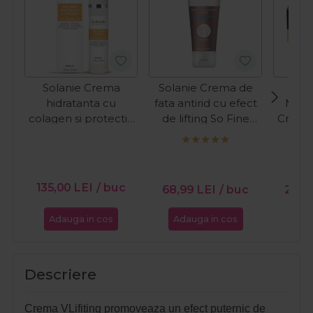
Solanie Crema
Solanie Crema de
hidratanta cu
fata antirid cu efect
Meer
colagen si protectie
de lifting So Fine
Crema
UV pentru fata
250ml
cu co
Special 50ml
fata
Coll
135,00
LEI
/ buc
68,99
LEI
/ buc
261,
Adauga in cos
Adauga in cos
Ada
Descriere
Crema VLifiting promoveaza un efect puternic de