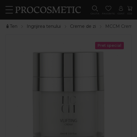
CAUTA
FAVORITE
CONT
COS
🧴Ten
Ingrijirea tenului
Creme de zi
MCCM Crema de 
Pret special