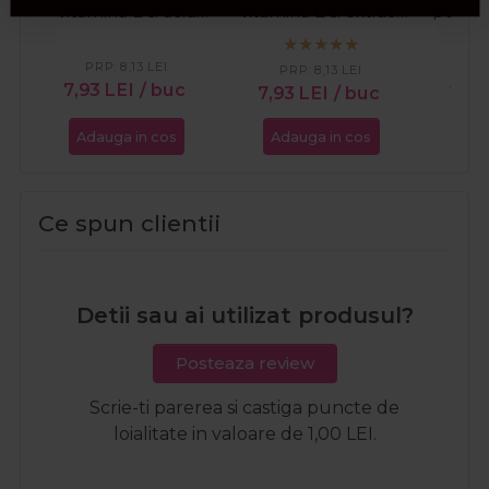
vitamina E si acid
vitamina E si extract
pentru
hialuronic 1buc
de aloe vera 1buc
de lifti
PRP:
8,13
LEI
PRP:
8,13
LEI
7,93
LEI
/ buc
7,93
LEI
/ buc
19,
Adauga in cos
Adauga in cos
Ada
Ce spun clientii
Detii sau ai utilizat produsul?
Posteaza review
Scrie-ti parerea si castiga puncte de
loialitate in valoare de 1,00 LEI.