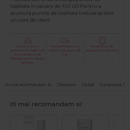
loialitate in valoare de
9,10
LEI
Pentru a
acumula puncte de loialitate trebuie sa detii
un cont de client.
Creaza-ti cont si
Transport Gratuit La
Peste 29 ani de
primesti 2% inapoi sub
comenzi de peste 399
experienta in domeniu
forma de bonus de
LEI
fidelitate pentru fiecare
achizitie.
Iti mai recomandam si:
Descriere
Detalii
Cumparate fre
Iti mai recomandam si: