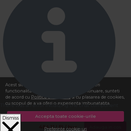
Acest site foloseste cookies pentru a va oferi
functionalitatea dorita. Navigand in continuare, sunteti
de acord cu
Politica de cookies
si cu plasarea de cookies,
cu scopul de a va oferi o experienta imbunatatita.
There was an error initializing the chat component
Accepta toate cookie-urile
Dismiss
484,11
LEI
/ buc
Adauga in cos
Preferinte cookie-uri