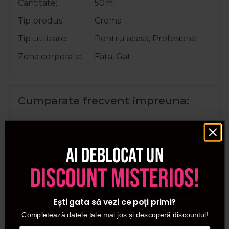
Cantitate
50ml
Tip produs
Crema
Tip utilizare
Pentru acasa, Profesional
Zona corporala
Fata, Gat
Cumparate frecvent impreuna:
Ai deblocat un
discount misterios!
Ești gata să vezi ce poți primi?
Solanie Lotiune
Solanie Lotiune
Sola
Completează datele tale mai jos și descoperă discountul!
tonica cu ichtiol
tonica hidratanta
tonic