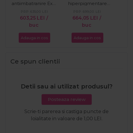
antiimbatranire Exo-
hiperpigmentare
Ageless 30ml
Exo-Whitening 30ml
PRP:
635,00
LEI
PRP:
699,00
LEI
603,25
LEI
/
664,05
LEI
/
buc
buc
Adauga in cos
Adauga in cos
Ce spun clientii
Detii sau ai utilizat produsul?
Posteaza review
Scrie-ti parerea si castiga puncte de
loialitate in valoare de 1,00 LEI.