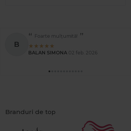
arte mulțumită!
S
AN SIMONA
02 feb. 2026
St
Branduri de top