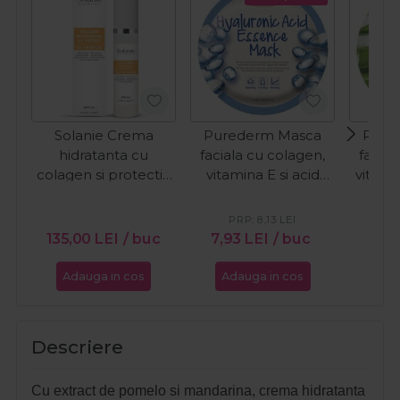
Solanie Crema
Purederm Masca
Pure
hidratanta cu
faciala cu colagen,
facial
colagen si protectie
vitamina E si acid
vitamin
UV pentru fata
hialuronic 1buc
de al
Special 50ml
PRP:
8,13
LEI
P
135,00
LEI
/ buc
7,93
LEI
/ buc
7,9
Adauga in cos
Adauga in cos
Ada
Descriere
Cu extract de pomelo si mandarina, crema hidratanta