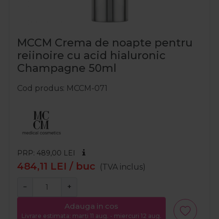
MCCM Crema de noapte pentru
reiinoire cu acid hialuronic
Champagne 50ml
Cod produs
MCCM-071
PRP: 489,00
LEI
484,11
LEI
/ buc
(TVA inclus)
−
+
Adauga in cos
Livrare estimata: marți 11 aug. - miercuri 12 aug.