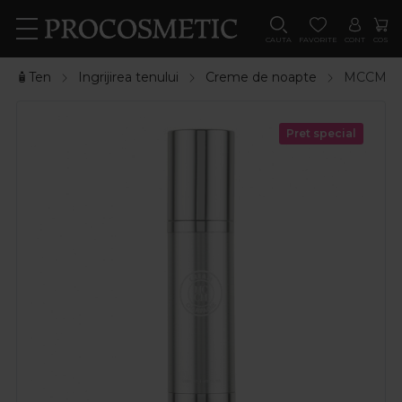
CAUTA
FAVORITE
CONT
COS
🧴Ten
Ingrijirea tenului
Creme de noapte
MCCM Cre
Pret special