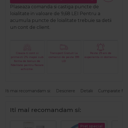
Plaseaza comanda si castiga puncte de
loialitate in valoare de
9,68
LEI
Pentru a
acumula puncte de loialitate trebuie sa detii
un cont de client.
Creaza-ti cont si
Transport Gratuit La
Peste 29 ani de
primesti 2% inapoi sub
comenzi de peste 399
experienta in domeniu
forma de bonus de
LEI
fidelitate pentru fiecare
achizitie.
Iti mai recomandam si:
Descriere
Detalii
Cumparate fre
Iti mai recomandam si:
Pret special