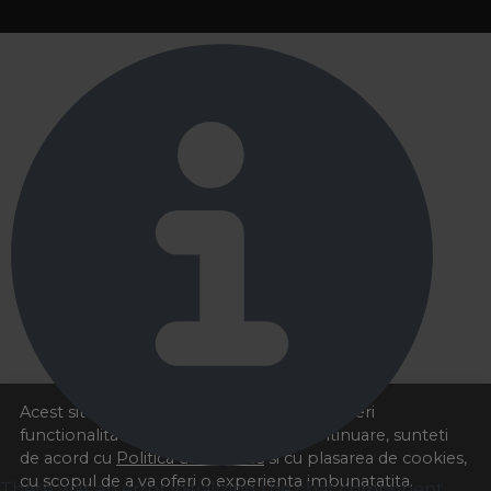
Acest site foloseste cookies pentru a va oferi
functionalitatea dorita. Navigand in continuare, sunteti
de acord cu
Politica de cookies
si cu plasarea de cookies,
cu scopul de a va oferi o experienta imbunatatita.
There was an error initializing the chat component