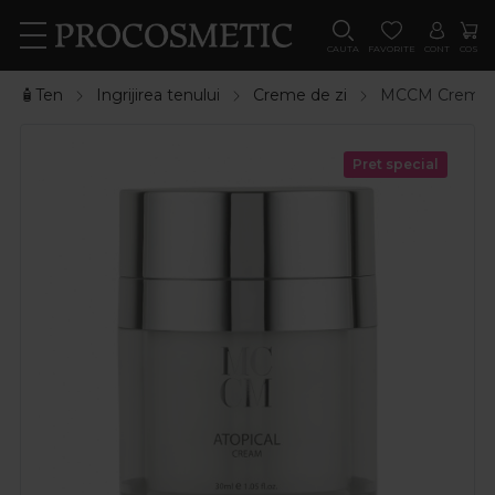
CAUTA
FAVORITE
CONT
COS
🧴Ten
Ingrijirea tenului
Creme de zi
MCCM Crema hi
Pret special