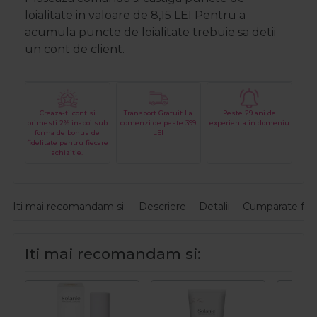
loialitate in valoare de
8,15
LEI
Pentru a
acumula puncte de loialitate trebuie sa detii
un cont de client.
Creaza-ti cont si
Transport Gratuit La
Peste 29 ani de
primesti 2% inapoi sub
comenzi de peste 399
experienta in domeniu
forma de bonus de
LEI
fidelitate pentru fiecare
achizitie.
Iti mai recomandam si:
Descriere
Detalii
Cumparate fre
Iti mai recomandam si: