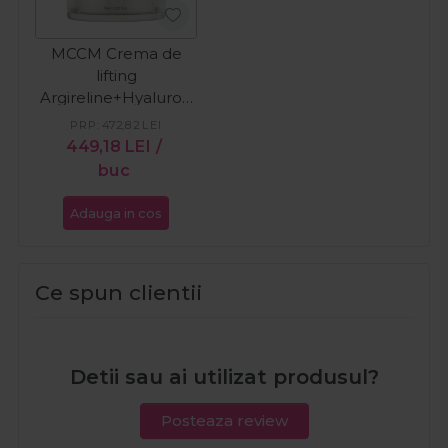
MCCM Crema de
lifting
Argireline+Hyaluron
cu efect antirid 30ml
PRP:
472,82
LEI
449,18
LEI
/
buc
Adauga in cos
Ce spun clientii
Detii sau ai utilizat produsul?
Posteaza review