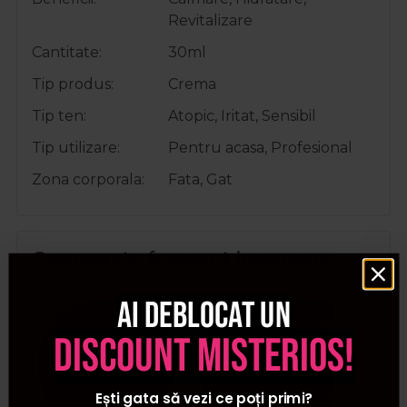
Revitalizare
Cantitate
30ml
Tip produs
Crema
Tip ten
Atopic, Iritat, Sensibil
Tip utilizare
Pentru acasa, Profesional
Zona corporala
Fata, Gat
Cumparate frecvent impreuna:
Ai deblocat un
Pret special
Pret special
discount misterios!
Ești gata să vezi ce poți primi?