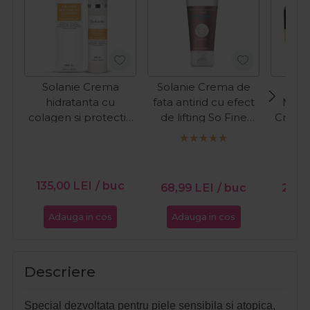
Solanie Crema
Solanie Crema de
hidratanta cu
fata antirid cu efect
Meer
colagen si protectie
de lifting So Fine
Crema
UV pentru fata
250ml
cu co
Special 50ml
fata
Coll
135,00
LEI
/ buc
68,99
LEI
/ buc
261,
Adauga in cos
Adauga in cos
Ada
Descriere
Special dezvoltata pentru piele sensibila si atopica,