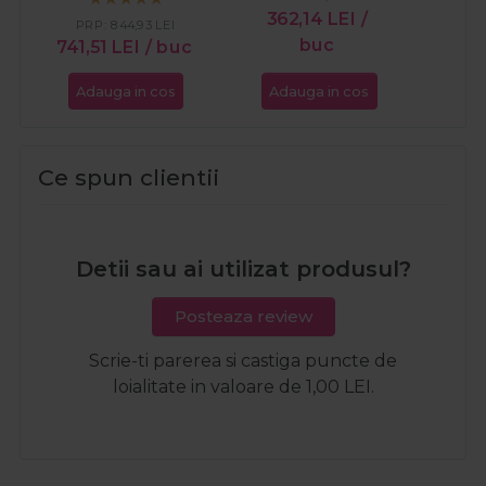
maini
362,14
LEI
/
PRP:
844,93
LEI
buc
741,51
LEI
/ buc
Adauga in cos
Adauga in cos
Ce spun clientii
Detii sau ai utilizat produsul?
Posteaza review
Scrie-ti parerea si castiga puncte de
loialitate in valoare de 1,00 LEI.