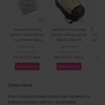
Italwax Parafina
Babyliss Pro Aparat
Sol
pentru tratamente
pentru masaj capilar
nutriti
cu orhidee alba
fara fir VibeFX
ceramid
500ml
Cordless
si c
PRP:
25,42
LEI
PRP:
844,93
LEI
24,15
LEI
/ buc
741,51
LEI
/ buc
89,
Adauga in cos
Adauga in cos
Ada
Descriere
Este o crema exfolianta blanda care hidrateaza si
protejeaza pielea, marindu-i elasticitatea.