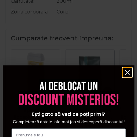
Cantitate
200ml
Zona corporala
Corp
Cumparate frecvent impreuna:
Ai deblocat un
discount misterios!
Italwax Ceara
Italwax Ceara
Ita
epilatoare
epilatoare granule
e
Ești gata să vezi ce poți primi?
liposolubila Honey
cu azulena Hot Film
liposo
Completează datele tale mai jos și descoperă discountul!
100ml
Azulene 1kg