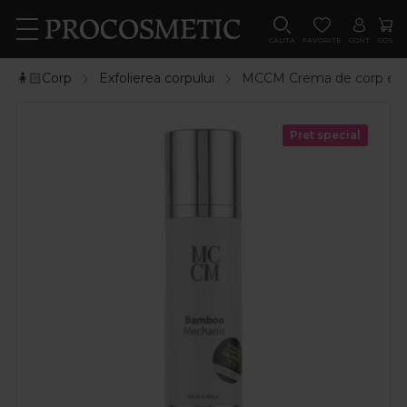
CAUTA
FAVORITE
CONT
COS
🧍🏻Corp
Exfolierea corpului
MCCM Crema de corp exf
Pret special