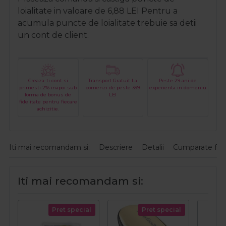
loialitate in valoare de
6,88
LEI
Pentru a
acumula puncte de loialitate trebuie sa detii
un cont de client.
Creaza-ti cont si
Transport Gratuit La
Peste 29 ani de
primesti 2% inapoi sub
comenzi de peste 399
experienta in domeniu
forma de bonus de
LEI
fidelitate pentru fiecare
achizitie.
Iti mai recomandam si:
Descriere
Detalii
Cumparate fre
Iti mai recomandam si:
Pret special
Pret special