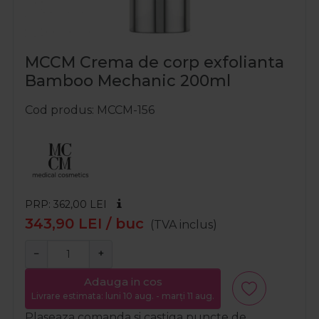
MCCM Crema de corp exfolianta
Bamboo Mechanic 200ml
Cod produs
MCCM-156
PRP: 362,00
LEI
343,90
LEI
/ buc
(TVA inclus)
−
+
Adauga in cos
Livrare estimata: luni 10 aug. - marți 11 aug.
Plaseaza comanda si castiga puncte de