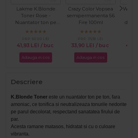
Lakme K.Blonde
Crazy Color Vopsea
Wella 
Toner Rose -
semipermanenta 56
Vop
Nuantator ton pe
Fire 100ml
demi
ton fara amoniac
10/6 
60ml
deschi
PRP:
60,00
LEI
PRP:
35,59
LEI
PR
To
41,93
LEI
/ buc
33,90
LEI
/ buc
42,
Adauga in cos
Adauga in cos
Ada
Descriere
K.Blonde Toner
este un nuantator ton pe ton, fara
amoniac, ce tonifica si neutralizeaza tonurile nedorite
pe parul decolorat, respectand sanatatea firului de
par.
Acesta ramane matasos, hidratat si cu o culoare
vibranta.