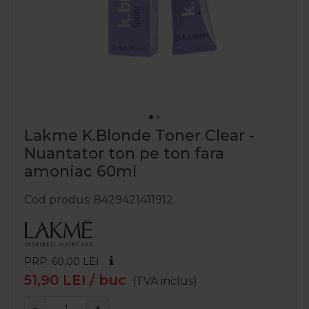
Lakme K.Blonde Toner Clear -
Nuantator ton pe ton fara
amoniac 60ml
Cod produs
8429421411912
PRP: 60,00
LEI
51,90
LEI
/ buc
(TVA inclus)
−
+