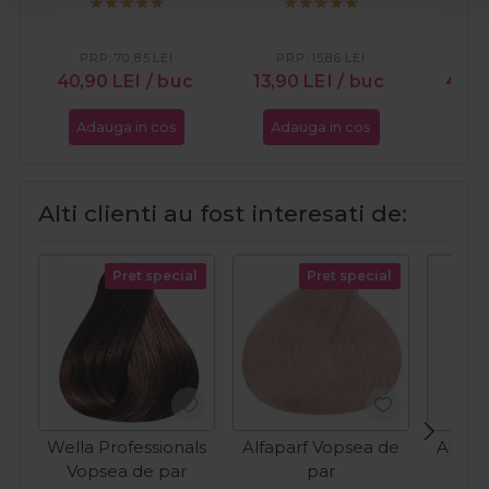
Velv
PRP:
70,85
LEI
PRP:
15,86
LEI
PR
40,90
LEI
/ buc
13,90
LEI
/ buc
49,
Adauga in cos
Adauga in cos
Ada
Alti clienti au fost interesati de:
Pret special
Pret special
Wella Professionals
Alfaparf Vopsea de
Alfap
Vopsea de par
par