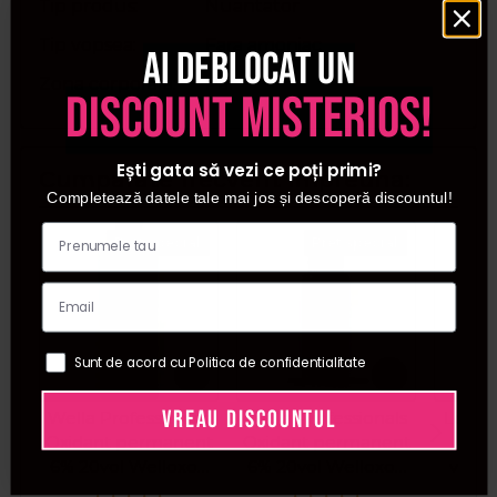
Tip produs
Nuantator
Tip vopsea
Fara amoniac
Ai deblocat un
Zona corporala
Par
discount misterios!
Ești gata să vezi ce poți primi?
Cumparate frecvent impreuna:
Completează datele tale mai jos și descoperă discountul!
Pret special
Pret special
Sunt de acord cu Politica de confidentialitate
VREAU DISCOUNTUL
Wella Professionals
Wella Professionals
Londa
Oxidant permanent
Oxidant permanent
Ulei
6% 20vol Welloxon
6% 20vol Welloxon
vitam
Perfect 1000ml
Perfect 60ml
hidra