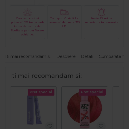
Creaza-ti cont si
Transport Gratuit La
Peste 29 ani de
primesti 2% inapoi sub
comenzi de peste 399
experienta in domeniu
forma de bonus de
LEI
fidelitate pentru fiecare
achizitie.
Iti mai recomandam si:
Descriere
Detalii
Cumparate fre
Iti mai recomandam si:
Pret special
Pret special