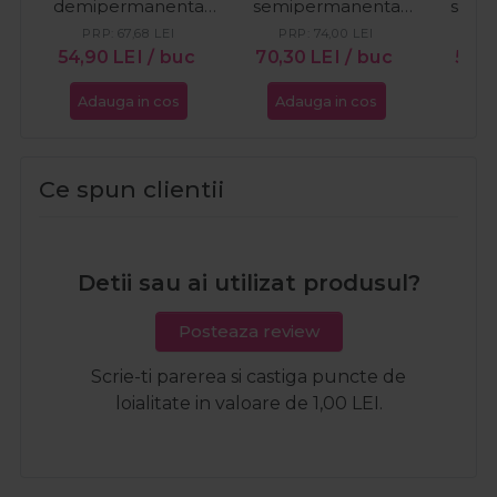
demipermanenta
semipermanenta
semi
55/07 castaniu
fara amoniac Color
fara 
PRP:
67,68
LEI
PRP:
74,00
LEI
PR
deschis intens
Wear nr. 10 Crystal
Wear
54,90
LEI
/ buc
70,30
LEI
/ buc
57,7
natural castaniu
Rose 60ml
Adauga in cos
Adauga in cos
Ada
Color Touch Plus
60ml
Ce spun clientii
Detii sau ai utilizat produsul?
Posteaza review
Scrie-ti parerea si castiga puncte de
loialitate in valoare de 1,00 LEI.