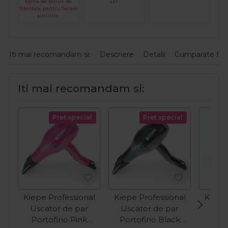
forma de bonus de
LEI
fidelitate pentru fiecare
achizitie.
Iti mai recomandam si:
Descriere
Detalii
Cumparate fre
Iti mai recomandam si:
Pret special
Pret special
Kiepe Professional
Kiepe Professional
Kiepe
Uscator de par
Uscator de par
Usca
Portofino Pink
Portofino Black
Bl