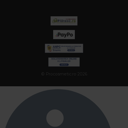
© Procosmetic.ro 2026