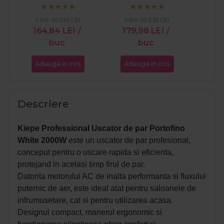
2000W
2000W
PR
PRP:
202,35
LEI
PRP:
202,35
LEI
18
164,84
LEI
/
179,98
LEI
/
buc
buc
Adauga in cos
Adauga in cos
Ada
Descriere
Kiepe Professional Uscator de par Portofino
White 2000W
este un uscator de par profesional,
conceput pentru o uscare rapida si eficienta,
protejand in acelasi timp firul de par.
Datorita motorului AC de inalta performanta si fluxului
puternic de aer, este ideal atat pentru saloanele de
infrumusetare, cat si pentru utilizarea acasa.
Designul compact, manerul ergonomic si