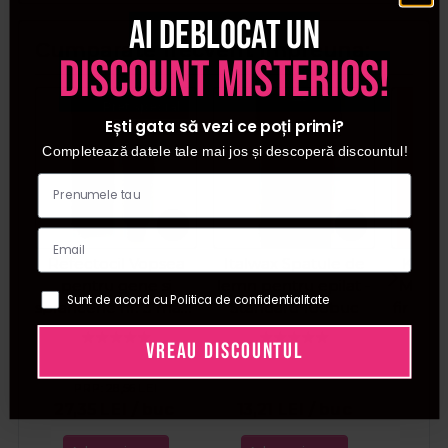
Ai deblocat un
Cumparate frecvent impreuna:
discount misterios!
Pret special
Ești gata să vezi ce poți primi?
Completează datele tale mai jos și descoperă discountul!
Refectocil Vopsea
Italwax Spatule de
Kiepe
pentru gene si
lemn pentru epilat -
Masina
Sunt de acord cu Politica de confidentialitate
sprancene nr. 3 maro
Standard 100buc
fir Pre
natural 15ml
C
VREAU DISCOUNTUL
PR
27
PRP:
28,56
LEI
27,35
LEI
/ buc
13,21
LEI
/ buc