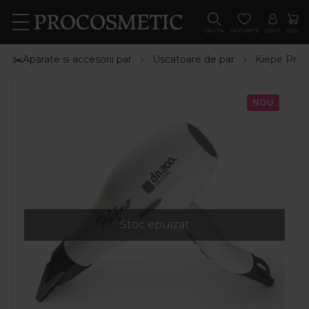
CAUTA
FAVORITE
CONT
COS
✂️Aparate si accesorii par
Uscatoare de par
Kiepe Prof
NOU
Stoc epuizat