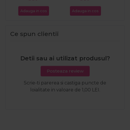
Adauga in cos
Adauga in cos
Ada
Ce spun clientii
Detii sau ai utilizat produsul?
Posteaza review
Scrie-ti parerea si castiga puncte de
loialitate in valoare de 1,00 LEI.