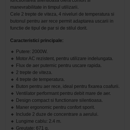
functionarea silentioasa ofera confort si
manevrabilitate in timpul utilizarii.
Cele 2 trepte de viteza, 4 niveluri de temperatura si
butonul pentru aer rece permit adaptarea uscarii in
functie de tipul de par si de stilul dorit.
Caracteristici principale:
🔸
Putere: 2000W.
🔸
Motor AC rezistent, pentru utilizare indelungata.
🔸
Flux de aer puternic pentru uscare rapida.
🔸
2 trepte de viteza.
🔸
4 trepte de temperatura.
🔸
Buton pentru aer rece, ideal pentru fixarea coafurii.
🔸
Ventilator performant pentru debit mare de aer.
🔸
Design compact si functionare silentioasa.
🔸
Maner ergonomic pentru confort sporit.
🔸
Include 2 duze de concentrare a aerului.
🔸
Lungime cablu: 2.4 m.
🔸
Greutate: 671 g.