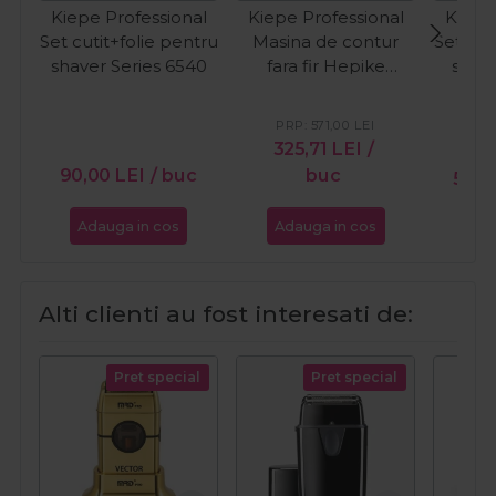
Kiepe Professional
Kiepe Professional
Kiepe
Set cutit+folie pentru
Masina de contur
Set cut
shaver Series 6540
fara fir Hepike
shav
Nitrocut 6372
Cordless
PRP:
571,00
LEI
325,71
LEI
/
P
90,00
LEI
/ buc
buc
58,9
Adauga in cos
Adauga in cos
Ada
Alti clienti au fost interesati de:
Pret special
Pret special