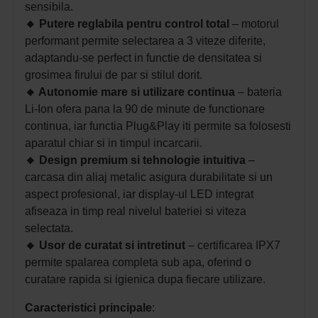
sensibila.
🔸
Putere reglabila pentru control total
– m
otorul
performant permite selectarea a 3 viteze diferite,
adaptandu-se perfect in functie de densitatea si
grosimea firului de par si stilul dorit.
🔸
Autonomie mare si utilizare continua
– b
ateria
Li-Ion ofera pana la 90 de minute de functionare
continua, iar functia Plug&Play iti permite sa folosesti
aparatul chiar si in timpul incarcarii.
🔸
Design premium si tehnologie intuitiva
–
c
arcasa din aliaj metalic asigura durabilitate si un
aspect profesional, iar display-ul LED integrat
afiseaza in timp real nivelul bateriei si viteza
selectata.
🔸
Usor de curatat si intretinut
– c
ertificarea IPX7
permite spalarea completa sub apa, oferind o
curatare rapida si igienica dupa fiecare utilizare.
Caracteristici principale
: