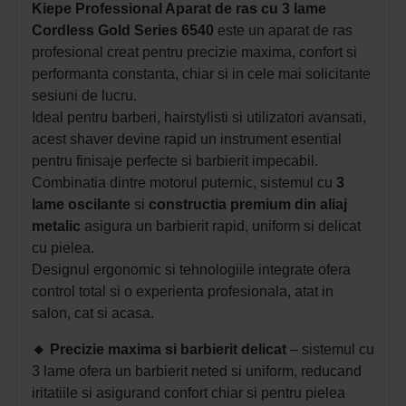
Kiepe Professional Aparat de ras cu 3 lame
Cordless Gold Series 6540
este un aparat de ras
profesional creat pentru precizie maxima, confort si
performanta constanta, chiar si in cele mai solicitante
sesiuni de lucru.
Ideal pentru barberi, hairstylisti si utilizatori avansati,
acest shaver devine rapid un instrument esential
pentru finisaje perfecte si barbierit impecabil.
Combinatia dintre motorul puternic, sistemul cu
3
lame oscilante
si
constructia premium din aliaj
metalic
asigura un barbierit rapid, uniform si delicat
cu pielea.
Designul ergonomic si tehnologiile integrate ofera
control total si o experienta profesionala, atat in
salon, cat si acasa.
🔸
Precizie maxima si barbierit delicat
– s
istemul cu
3 lame ofera un barbierit neted si uniform, reducand
iritatiile si asigurand confort chiar si pentru pielea