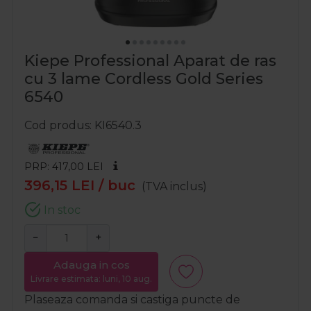
Kiepe Professional Aparat de ras
cu 3 lame Cordless Gold Series
6540
Cod produs
KI6540.3
PRP: 417,00
LEI
396,15
LEI
/ buc
(TVA inclus)
In stoc
−
+
Adauga in cos
Livrare estimata: luni, 10 aug.
Plaseaza comanda si castiga puncte de