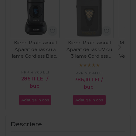
Kiepe Professional
Kiepe Professional
MRD P
Aparat de ras cu 3
Aparat de ras UV cu
ras d
lame Cordless Black
3 lame Cordless
Vector
Series 6540
Hepike Vector 6362
PRP:
417,00
LEI
PR
PRP:
750,41
LEI
286,11
LEI
/
59
386,10
LEI
/
buc
buc
Adauga in cos
Adauga in cos
Ada
Descriere