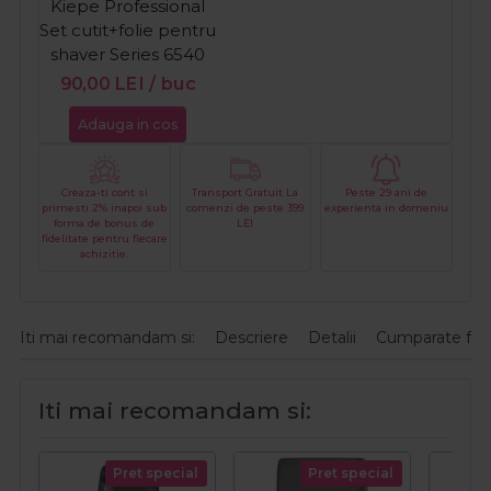
Kiepe Professional
Set cutit+folie pentru
shaver Series 6540
90,00
LEI
/ buc
Adauga in cos
Creaza-ti cont si
Transport Gratuit La
Peste 29 ani de
primesti 2% inapoi sub
comenzi de peste 399
experienta in domeniu
forma de bonus de
LEI
fidelitate pentru fiecare
achizitie.
Iti mai recomandam si:
Descriere
Detalii
Cumparate fre
Iti mai recomandam si:
Pret special
Pret special