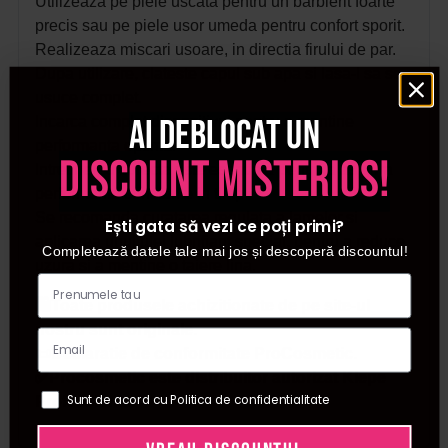
Utilizeaza pe piele uscata pentru un barbierit foarte
precis sau pe piele usor umeda pentru confort sporit.
Realizeaza miscari usoare, in directia firului de par.
Dupa utilizare, clateste capul sub apa si lasa-l sa se
usuce complet.
Ai deblocat un
Incarca complet dispozitivul pentru a mentine
performanta optima.
discount misterios!
Intretinerea corecta este esentiala pentru a asigura
performante constante in timp.
Se recomanda curatarea regulata a lamelor si
Ești gata să vezi ce poți primi?
aplicarea unui ulei lubrifiant special, pentru a reduce
Completează datele tale mai jos și descoperă discountul!
uzura si a mentine o taiere lina.
🛍️Toate produsele achizitionate de pe site-ul
nostru sunt originale.
📜Declaratie de conformitate ProCosmetic.
✅Procosmetic este distribuitor autorizat Kiepe
Sunt de acord cu Politica de confidentialitate
Professional.