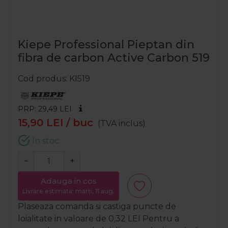
Kiepe Professional Pieptan din
fibra de carbon Active Carbon 519
Cod produs
KI519
PRP: 29,49
LEI
15,90
LEI
/ buc
(TVA inclus)
In stoc
−
+
Adauga in cos
Livrare estimata: marți, 11 aug.
Plaseaza comanda si castiga puncte de
loialitate in valoare de
0,32
LEI
Pentru a