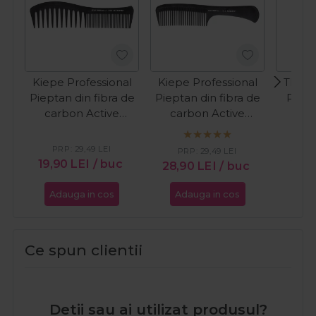
Kiepe Professional
Kiepe Professional
The S
Pieptan din fibra de
Pieptan din fibra de
Piept
carbon Active
carbon Active
Carbon 509
Carbon 511
PRP:
29,49
LEI
PR
PRP:
29,49
LEI
19,90
LEI
/ buc
25,1
28,90
LEI
/ buc
Adauga in cos
Adauga in cos
Ada
Ce spun clientii
Detii sau ai utilizat produsul?