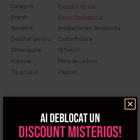
Categorii
Piepteni de par
Brand
Kiepe Professional
Beneficii
Antibacterian, Rezistenta
Destinat pentru
Coafor/frizerie
Dimensiune
18.5x4cm
Material
Fibra de carbon
Tip produs
Pieptan
Cumparate frecvent impreuna:
Ai deblocat un
Pret special
discount misterios!