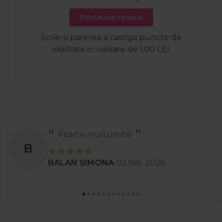
Posteaza review
Scrie-ti parerea si castiga puncte de
loialitate in valoare de 1,00 LEI.
arte mulțumită!
S
AN SIMONA
02 feb. 2026
St