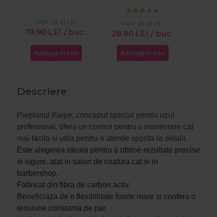
Carbon 509
Carbon 511
PRP:
29,49
LEI
PR
PRP:
29,49
LEI
19,90
LEI
/ buc
25,1
28,90
LEI
/ buc
Adauga in cos
Adauga in cos
Ada
Descriere
Pieptanul Kiepe, conceput special pentru uzul
profesional, ofera un control pentru o manevrare cat
mai facila si utila pentru o atentie sporita la detalii.
Este alegerea ideala pentru a obtine rezultate precise
si sigure, atat in salon de coafura cat si in
barbershop.
Fabricat din fibra de carbon activ.
Beneficiaza de o flexibilitate foarte mare si c
onfera o
tensiune constanta pe par.