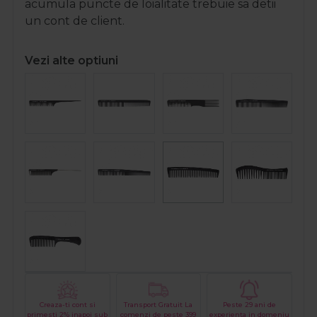
acumula puncte de loialitate trebuie sa detii
un cont de client.
Vezi alte optiuni
Creaza-ti cont si
Transport Gratuit La
Peste 29 ani de
primesti 2% inapoi sub
comenzi de peste 399
experienta in domeniu