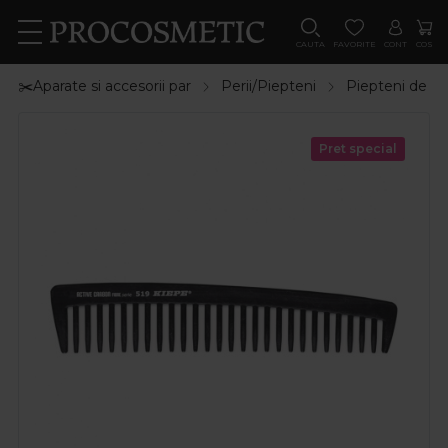
CAUTA
FAVORITE
CONT
COS
✂️Aparate si accesorii par
Perii/Piepteni
Piepteni de pa
Pret special