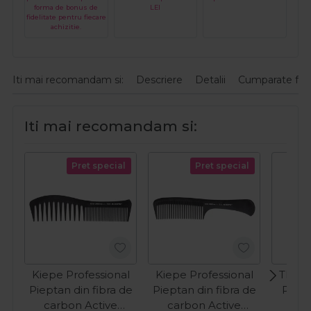
forma de bonus de
LEI
fidelitate pentru fiecare
achizitie.
Iti mai recomandam si:
Descriere
Detalii
Cumparate fre
Iti mai recomandam si:
Pret special
Pret special
Kiepe Professional
Kiepe Professional
The S
Pieptan din fibra de
Pieptan din fibra de
Piept
carbon Active
carbon Active