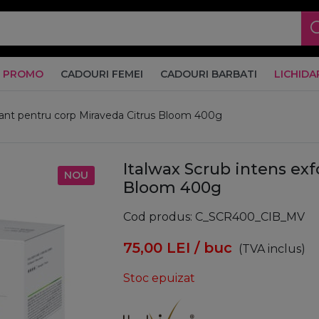
PROMO
CADOURI FEMEI
CADOURI BARBATI
LICHIDA
liant pentru corp Miraveda Citrus Bloom 400g
Italwax Scrub intens exf
NOU
Bloom 400g
Cod produs
C_SCR400_CIB_MV
75,00
LEI
/ buc
(TVA inclus)
Stoc epuizat