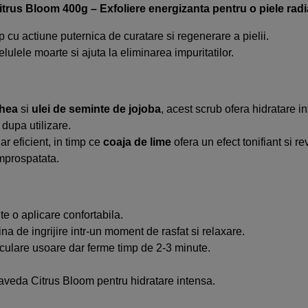
itrus Bloom 400g – Exfoliere energizanta pentru o piele rad
cu actiune puternica de curatare si regenerare a pielii.
ulele moarte si ajuta la eliminarea impuritatilor.
shea
si
ulei de seminte de jojoba
, acest scrub ofera hidratare in
 dupa utilizare.
ar eficient, in timp ce
coaja de lime
ofera un efect tonifiant si re
improspatata.
te o aplicare confortabila.
na de ingrijire intr-un moment de rasfat si relaxare.
rculare usoare dar ferme timp de 2-3 minute.
raveda Citrus Bloom pentru hidratare intensa.