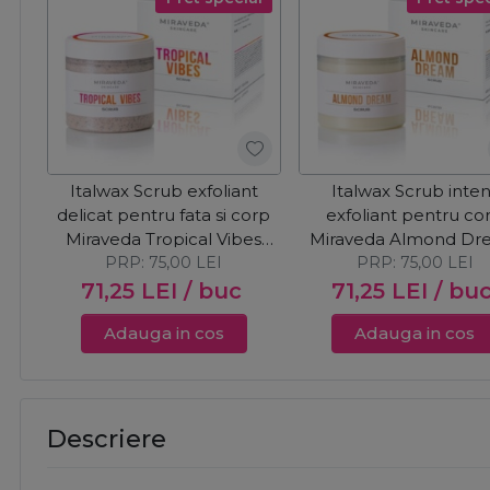
Italwax Scrub exfoliant
Italwax Scrub inte
delicat pentru fata si corp
exfoliant pentru co
Miraveda Tropical Vibes
Miraveda Almond D
PRP:
400g
75,00
LEI
PRP:
400g
75,00
LEI
71,25
LEI
/ buc
71,25
LEI
/ bu
Adauga in cos
Adauga in cos
Descriere