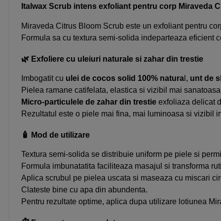
Italwax Scrub intens exfoliant pentru corp Miraveda C
Miraveda Citrus Bloom Scrub este un exfoliant pentru corp 
Formula sa cu textura semi-solida indeparteaza eficient cel
🌿 Exfoliere cu uleiuri naturale
si zahar din trestie
Imbogatit cu
ulei de cocos solid 100% natura
l,
unt de 
Pielea ramane catifelata, elastica si vizibil mai sanatoasa
Micro-particulele de zahar
din trestie
exfoliaza delicat d
Rezultatul este o piele mai fina, mai luminoasa si vizibil 
🧴 Mod de utilizare
Textura semi-solida se distribuie uniform pe piele si permi
Formula imbunatatita faciliteaza masajul si transforma ruti
Aplica scrubul pe pielea uscata si maseaza cu miscari ci
Clateste bine cu apa din abundenta.
Pentru rezultate optime, aplica dupa utilizare lotiunea Mi