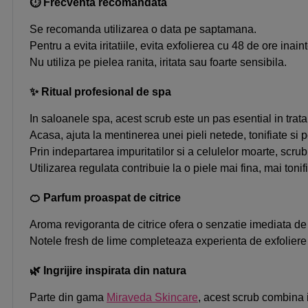
⏱ Frecventa recomandata
Se recomanda utilizarea o data pe saptamana.
Pentru a evita iritatiile, evita exfolierea cu 48 de ore inai
Nu utiliza pe pielea ranita, iritata sau foarte sensibila.
✨
Ritual profesional de spa
In saloanele spa, acest scrub este un pas esential in trata
Acasa, ajuta la mentinerea unei pieli netede, tonifiate si pe
Prin indepartarea impuritatilor si a celulelor moarte, scrub
Utilizarea regulata contribuie la o piele mai fina, mai tonifi
🍊 Parfum proaspat de citrice
Aroma revigoranta de citrice ofera o senzatie imediata de
Notele fresh de lime completeaza experienta de exfoliere s
🌿 Ingrijire inspirata din natura
Parte din gama
Miraveda Skincare
, acest scrub combina i