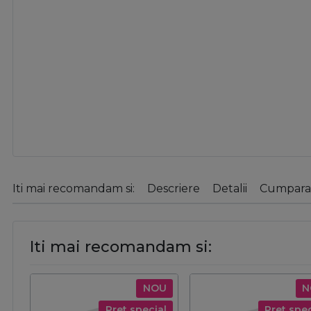
Iti mai recomandam si:
Descriere
Detalii
Cumparat
Iti mai recomandam si:
NOU
N
Pret special
Pret spec