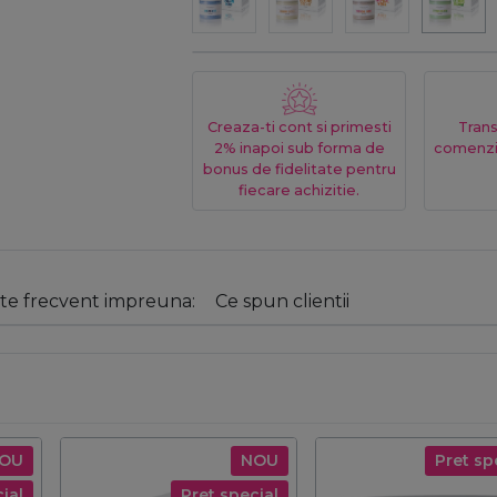
Creaza-ti cont si primesti
Trans
2% inapoi sub forma de
comenzi
bonus de fidelitate pentru
fiecare achizitie.
e frecvent impreuna:
Ce spun clientii
OU
NOU
Pret sp
ial
Pret special