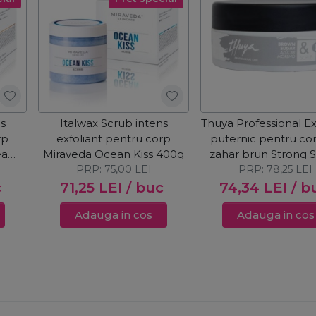
ns
Italwax Scrub intens
Thuya Professional Ex
rp
exfoliant pentru corp
puternic pentru co
ream
Miraveda Ocean Kiss 400g
zahar brun Strong 
PRP:
75,00
LEI
PRP:
100ml
78,25
LEI
c
71,25
LEI
/ buc
74,34
LEI
/ b
Adauga in cos
Adauga in cos