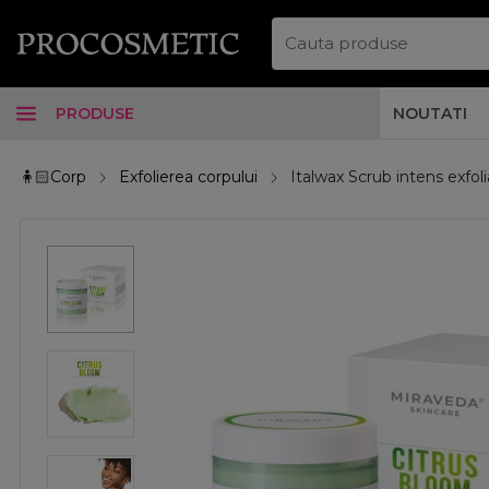
PRODUSE
NOUTATI
🧍🏻Corp
Exfolierea corpului
Italwax Scrub intens exfo