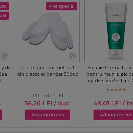
OU
Pret special
ial
ay de
Roial Papuci cosmetici UF
Solanie Crema hidra
 Sea
din plastic expandat 50buc
pentru maini si picio
l
unt de shea So Fine
PRP:
59,22
LEI
c
56,26
LEI
/ buc
49,01
LEI
/ b
Adauga in cos
Adauga in cos