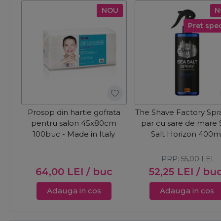
NOU
N
Pret spec
Prosop din hartie gofrata
The Shave Factory Spr
pentru salon 45x80cm
par cu sare de mare
100buc - Made in Italy
Salt Horizon 400m
PRP:
55,00
LEI
64,00
LEI
/ buc
52,25
LEI
/ bu
Adauga in cos
Adauga in cos