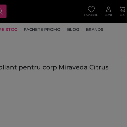
FAVORITE
CONT
COS
RE STOC
PACHETE PROMO
BLOG
BRANDS
oliant pentru corp Miraveda Citrus