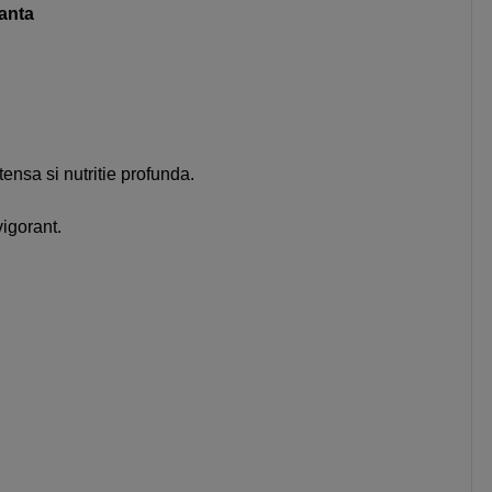
ianta
tensa si nutritie profunda.
vigorant.