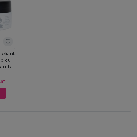
foliant
rp cu
Scrub
uc