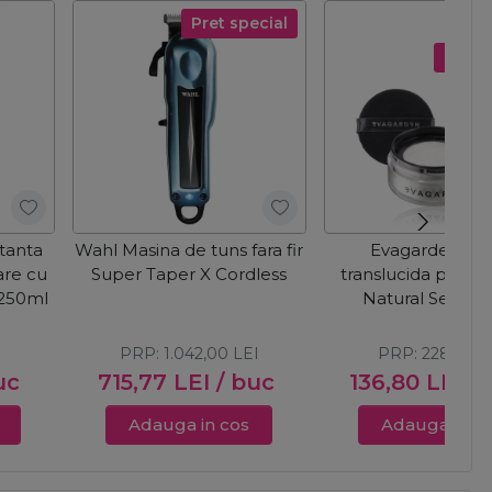
Pret special
Pret s
tanta
Wahl Masina de tuns fara fir
Evagarden Pu
are cu
Super Taper X Cordless
translucida pentru
 250ml
Natural Setting
PRP:
1.042,00
LEI
PRP:
228,00
L
uc
715,77
LEI
/ buc
136,80
LEI
/
Adauga in cos
Adauga in c