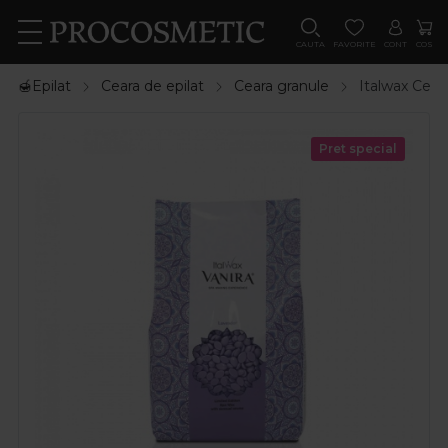
CAUTA
FAVORITE
CONT
COS
🍯Epilat
Ceara de epilat
Ceara granule
Italwax Cear
Pret special