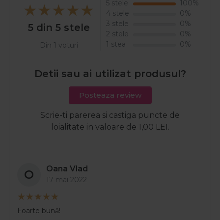
5 stele
100%
4 stele
0%
3 stele
0%
5 din 5 stele
2 stele
0%
1 stea
0%
Din 1 voturi
Detii sau ai utilizat produsul?
Posteaza review
Scrie-ti parerea si castiga puncte de
loialitate in valoare de 1,00 LEI.
Oana Vlad
O
17 mai 2022
Foarte bună!