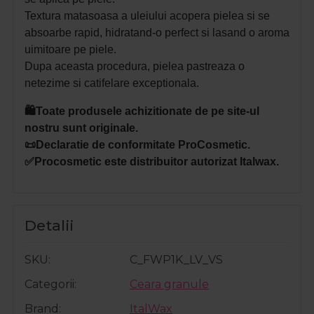
Textura matasoasa a uleiului acopera pielea si se
absoarbe rapid, hidratand-o perfect si lasand o aroma
uimitoare pe piele.
Dupa aceasta procedura, pielea pastreaza o
netezime si catifelare exceptionala.
🛍️Toate produsele achizitionate de pe site-ul
nostru sunt originale.
📜Declaratie de conformitate ProCosmetic.
✅Procosmetic este distribuitor autorizat Italwax.
Detalii
SKU
C_FWP1K_LV_VS
Categorii
Ceara granule
Brand
ItalWax