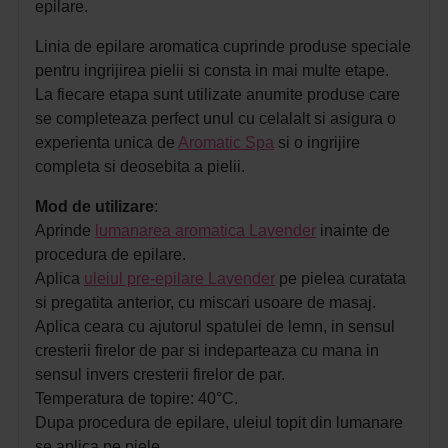
epilare.
Linia de epilare aromatica cuprinde produse speciale
pentru ingrijirea pielii si consta in mai multe etape.
La fiecare etapa sunt utilizate anumite produse care
se completeaza perfect unul cu celalalt si asigura o
experienta unica de
Aromatic Spa
si o ingrijire
completa si deosebita a pielii.
Mod de utilizare
:
Aprinde
lumanarea aromatica Lavender
inainte de
procedura de epilare.
Aplica
uleiul pre-epilare Lavender
pe pielea curatata
si pregatita anterior, cu miscari usoare de masaj.
Aplica ceara cu ajutorul spatulei de lemn, in sensul
cresterii firelor de par si indeparteaza cu mana in
sensul invers cresterii firelor de par.
Temperatura de topire: 40°C.
Dupa procedura de epilare, uleiul topit din lumanare
se aplica pe piele.