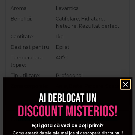
Aroma
Levantica
Beneficii
Catifelare, Hidratare,
Netezire, Rezultat perfect
Cantitate
1kg
Destinat pentru
Epilat
Temperatura
40°C
topire
Tip utilizare
Profesional
Zona corporala
Axile, Brate, Picioare, Spate,
Zona inghinala
Ai deblocat un
discount misterios!
Cumparate frecvent impreuna:
Ești gata să vezi ce poți primi?
Completează datele tale mai jos și descoperă discountul!