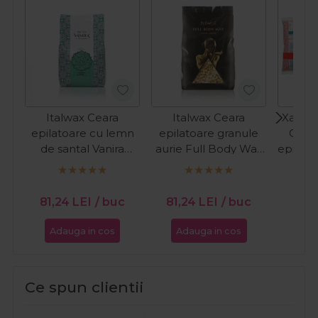
Italwax Ceara
Italwax Ceara
Xanita
epilatoare cu lemn
epilatoare granule
Ceara
de santal Vanira
aurie Full Body Wax
epilat e
Aromatic Spa
Luxury Premium 1kg
de
PR
Sandalwood 1kg
30
81,24
LEI
/ buc
81,24
LEI
/ buc
Adauga in cos
Adauga in cos
Ada
Ce spun clientii