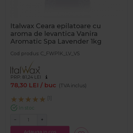
Italwax Ceara epilatoare cu
aroma de levantica Vanira
Aromatic Spa Lavender 1kg
Cod produs
C_FWP1K_LV_VS
PRP: 81,24
LEI
78,30
LEI
/ buc
(TVA inclus)
[1]
In stoc
−
+
Adauga in cos