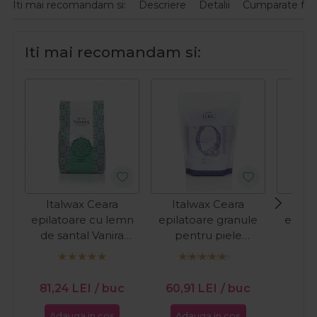
Iti mai recomandam si:
Descriere
Detalii
Cumparate fre
Iti mai recomandam si:
Italwax Ceara
Italwax Ceara
Ita
epilatoare cu lemn
epilatoare granule
epila
de santal Vanira
pentru piele
pe
Aromatic Spa
sensibila Top Line
sensi
Sandalwood 1kg
Orchid 750g
Eme
81,24
LEI
/ buc
60,91
LEI
/ buc
60,
Adauga in cos
Adauga in cos
Ada