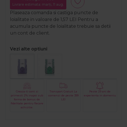
Livrare estimata: marți, 11 aug.
Plaseaza comanda si castiga puncte de
loialitate in valoare de
1,57
LEI
Pentru a
acumula puncte de loialitate trebuie sa detii
un cont de client.
Vezi alte optiuni
Creaza-ti cont si
Transport Gratuit La
Peste 29 ani de
primesti 2% inapoi sub
comenzi de peste 399
experienta in domeniu
forma de bonus de
LEI
fidelitate pentru fiecare
achizitie.