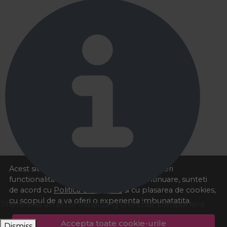
Acest site foloseste cookies pentru a va oferi
functionalitatea dorita. Navigand in continuare, sunteti
de acord cu
Politica de cookies
si cu plasarea de cookies,
cu scopul de a va oferi o experienta imbunatatita.
There was an error initializing the chat component
Accepta toate cookie-urile
Dismiss