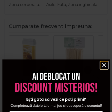
Zona corporala
Axile, Fata, Zona inghinala
Cumparate frecvent impreuna:
Ai deblocat un
Italwax Ceara
Italwax Spatule de
Ita
discount misterios!
epilatoare
lemn pentru epilat -
e
liposolubila Honey
Standard 100buc
lipo
100ml
arom
Ești gata să vezi ce poți primi?
Whit
Completează datele tale mai jos și descoperă discountul!
7,53
LEI
/ buc
13,21
LEI
/ buc
7,5