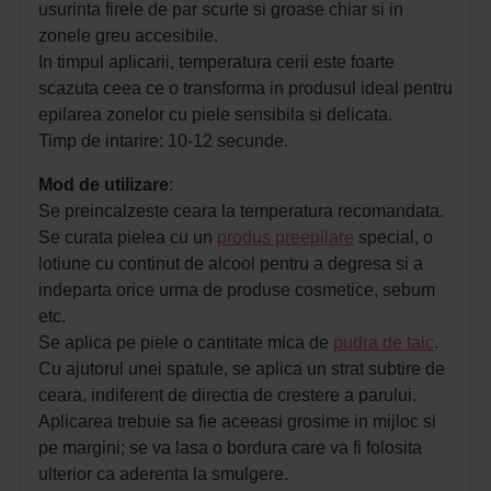
usurinta firele de par scurte si groase chiar si in
zonele greu accesibile.
In timpul aplicarii, temperatura cerii este foarte
scazuta ceea ce o transforma in produsul ideal pentru
epilarea zonelor cu piele sensibila si delicata.
Timp de intarire: 10-12 secunde.
Mod de utilizare
:
Se preincalzeste ceara la temperatura recomandata.
Se curata pielea cu un
produs preepilare
special, o
lotiune cu continut de alcool pentru a degresa si a
indeparta orice urma de produse cosmetice, sebum
etc.
Se aplica pe piele o cantitate mica de
pudra de talc
.
Cu ajutorul unei spatule, se aplica un strat subtire de
ceara, indiferent de directia de crestere a parului.
Aplicarea trebuie sa fie aceeasi grosime in mijloc si
pe margini; se va lasa o bordura care va fi folosita
ulterior ca aderenta la smulgere.