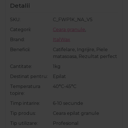
Detalii
SKU
C_FWP1K_NA_VS
Categorii
Ceara granule
,
Brand
ItalWax
Beneficii
Catifelare, Ingrijire, Piele
matasoasa, Rezultat perfect
Cantitate
1kg
Destinat pentru
Epilat
Temperatura
40°C-45°C
topire
Timp intarire
6-10 secunde
Tip produs
Ceara epilat granule
Tip utilizare
Profesional