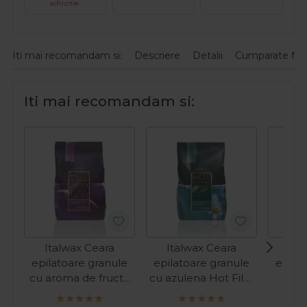
achizitie.
Iti mai recomandam si:
Descriere
Detalii
Cumparate fre
Iti mai recomandam si:
Italwax Ceara
Italwax Ceara
Ita
epilatoare granule
epilatoare granule
epila
cu aroma de fructe
cu azulena Hot Film
ro
Hot Film Pruna 1kg
Azulene 1kg
Tra