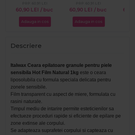
PRP:
60,91
LEI
PRP:
60,91
LEI
PR
60,90
LEI
/ buc
60,90
LEI
/ buc
60,
Adauga in cos
Adauga in cos
Ada
Descriere
Italwax Ceara epilatoare granule pentru piele
sensibila Hot Film Natural 1kg
e
ste o ceara
liposolubila cu formula speciala delicata pentru
zonele sensibile.
Film transparent cu aspect de miere, formulata cu
rasini naturale.
Timpul mediu de intarire permite esteticienilor sa
efectueze proceduri rapide si eficiente de epilare pe
zone extinse ale corpului.
Se adapteaza suprafetei corpului si capteaza cu