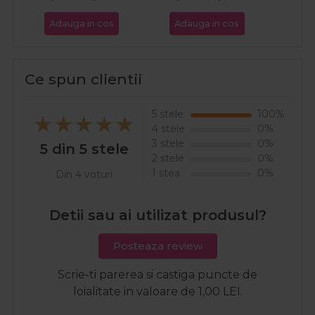
Adauga in cos
Adauga in cos
Ada
Ce spun clientii
5 stele
100%
4 stele
0%
3 stele
0%
5 din 5 stele
2 stele
0%
1 stea
0%
Din 4 voturi
Detii sau ai utilizat produsul?
Posteaza review
Scrie-ti parerea si castiga puncte de
loialitate in valoare de 1,00 LEI.