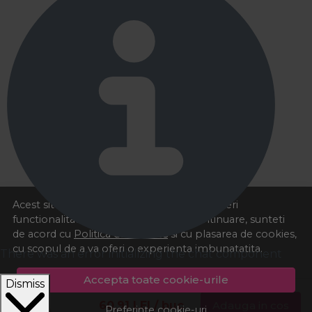
Acest site foloseste cookies pentru a va oferi
functionalitatea dorita. Navigand in continuare, sunteti
de acord cu
Politica de cookies
si cu plasarea de cookies,
cu scopul de a va oferi o experienta imbunatatita.
There was an error initializing the chat component
Accepta toate cookie-urile
Dismiss
60,91
LEI
/ buc
Adauga in cos
Preferinte cookie-uri