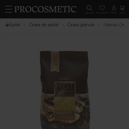
CAUTA
FAVORITE
CONT
COS
🍯Epilat
Ceara de epilat
Ceara granule
Italwax Ceara