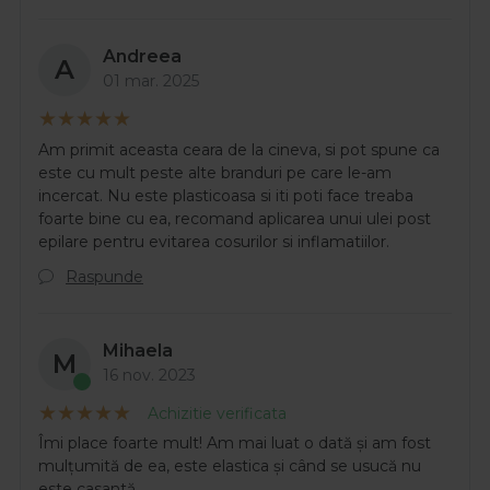
Andreea
A
01 mar. 2025
Am primit aceasta ceara de la cineva, si pot spune ca
este cu mult peste alte branduri pe care le-am
incercat. Nu este plasticoasa si iti poti face treaba
foarte bine cu ea, recomand aplicarea unui ulei post
epilare pentru evitarea cosurilor si inflamatiilor.
Raspunde
Mihaela
M
16 nov. 2023
Achizitie verificata
Îmi place foarte mult! Am mai luat o dată și am fost
mulțumită de ea, este elastica și când se usucă nu
este casantă.