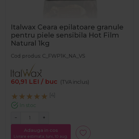
Italwax Ceara epilatoare granule
pentru piele sensibila Hot Film
Natural 1kg
Cod produs
C_FWP1K_NA_VS
60,91
LEI
/ buc
(TVA inclus)
[4]
In stoc
−
+
Adauga in cos
Livrare estimata: luni, 10 aug.