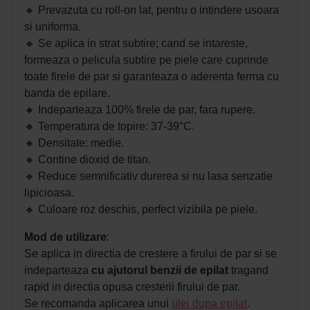
🔸
Prevazuta cu roll-on lat, pentru o intindere usoara
si uniforma.
🔸
Se aplica in strat subtire; cand se intareste,
formeaza o pelicula subtire pe piele care cuprinde
toate firele de par si garanteaza o aderenta ferma cu
banda de epilare.
🔸
Indeparteaza 100% firele de par, fara rupere.
🔸
Temperatura de topire: 37-39°C.
🔸
Densitate: medie.
🔸
Contine dioxid de titan.
🔸
Reduce semnificativ durerea si nu lasa senzatie
lipicioasa.
🔸 Culoare roz deschis, perfect vizibila pe piele.
Mod de utilizare
:
Se aplica in directia de crestere a firului de par si se
indeparteaza
cu ajutorul benzii de epilat
tragand
rapid in
directia opusa cresterii firului de par.
Se recomanda aplicarea unui
ulei dupa epilat
.