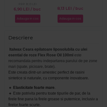
Flex Raspberry
agar F
PRP:
8,13
LEI
P
100ml
8,13
LEI
/ buc
6,90
LEI
/ buc
7,9
Adauga in cos
Adauga in cos
Ada
Descriere
Italwax Ceara epilatoare liposolubila cu ulei
esential de roze Flex Rose Oil 100ml
este
recomandata pentru indepartarea parului de pe zone
mari (spate, picioare, brate).
Este creata dintr-un amestec perfect de rasini
sintetice si naturale, cu componente inovatoare.
🔸
Elasticitate foarte mare
.
🔸
Este potrivita pentru toate tipurile de par, de la
firele fine pana la firele groase si puternice, inclusiv a
firelor foarte scurte.