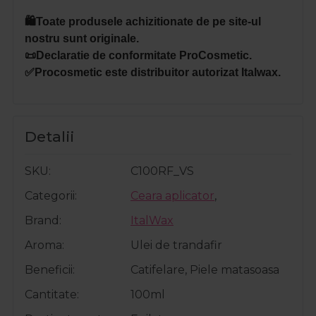
🛍️Toate produsele achizitionate de pe site-ul
nostru sunt originale.
📜Declaratie de conformitate ProCosmetic.
✅Procosmetic este distribuitor autorizat Italwax.
Detalii
SKU
C100RF_VS
Categorii
Ceara aplicator
,
Brand
ItalWax
Aroma
Ulei de trandafir
Beneficii
Catifelare, Piele matasoasa
Cantitate
100ml