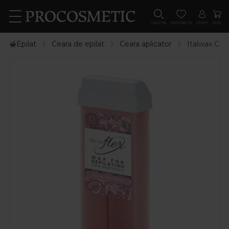
CAUTA
FAVORITE
CONT
COS
🍯Epilat
Ceara de epilat
Ceara aplicator
Italwax Cear