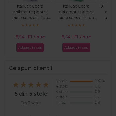
Italwax Ceara
Italwax Ceara
Ita
epilatoare pentru
epilatoare pentru
epila
piele sensibila Top
piele sensibila Top
piele 
Line Orchid 100ml
Line Emerald 100ml
Line 
8,54
LEI
/ buc
8,54
LEI
/ buc
8,5
Adauga in cos
Adauga in cos
Ada
Ce spun clientii
5 stele
100%
4 stele
0%
3 stele
0%
5 din 5 stele
2 stele
0%
1 stea
0%
Din 3 voturi