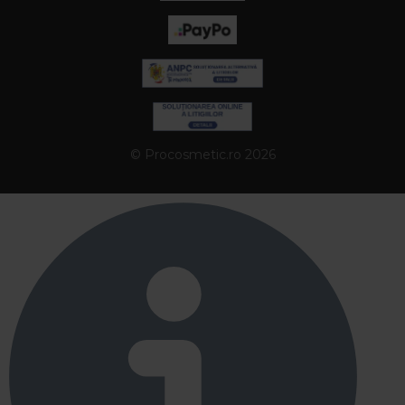
© Procosmetic.ro 2026