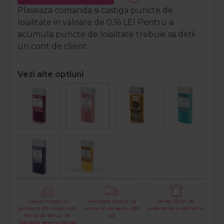
Plaseaza comanda si castiga puncte de
loialitate in valoare de
0,16
LEI
Pentru a
acumula puncte de loialitate trebuie sa detii
un cont de client.
Vezi alte optiuni
Creaza-ti cont si
Transport Gratuit La
Peste 29 ani de
primesti 2% inapoi sub
comenzi de peste 399
experienta in domeniu
forma de bonus de
LEI
fidelitate pentru fiecare