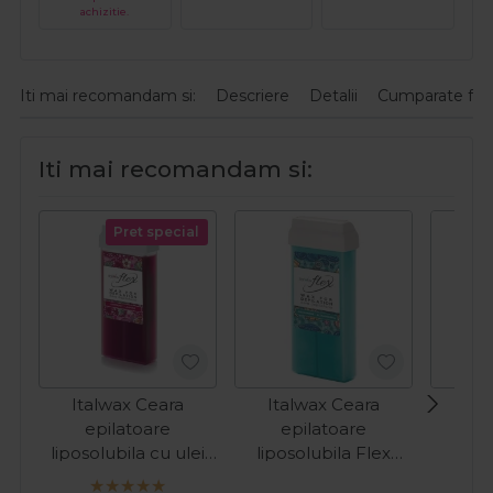
achizitie.
Iti mai recomandam si:
Descriere
Detalii
Cumparate fre
Iti mai recomandam si:
Pret special
Italwax Ceara
Italwax Ceara
Ita
epilatoare
epilatoare
e
liposolubila cu ulei
liposolubila Flex
lipo
esential de zmeura
Aquamarine 100ml
esent