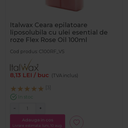
Italwax Ceara epilatoare
liposolubila cu ulei esential de
roze Flex Rose Oil 100ml
Cod produs
C100RF_VS
8,13
LEI
/ buc
(TVA inclus)
[3]
In stoc
−
+
Adauga in cos
Livrare estimata: luni, 10 aug.