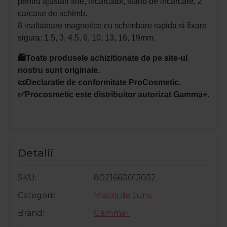
pentru ajustari fine, incarcator, stand de incarcare, 2
carcase de schimb.
8 inaltatoare magnetice cu schimbare rapida si fixare
sigura: 1.5, 3, 4.5, 6, 10, 13, 16, 19mm.
🛍️Toate produsele achizitionate de pe site-ul
nostru sunt originale.
📜Declaratie de conformitate ProCosmetic.
✅Procosmetic este distribuitor autorizat Gamma+.
Detalii
SKU
8021660015052
Categorii
Masini de tuns
Brand
Gamma+