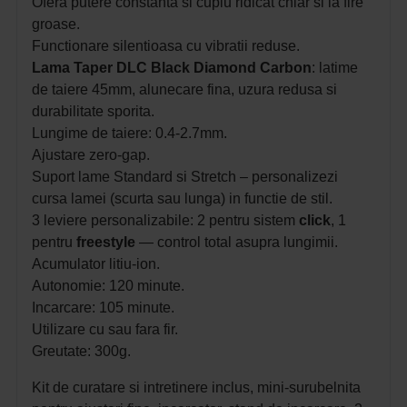
Ofera putere constanta si cuplu ridicat chiar si la fire
groase.
Functionare silentioasa cu vibratii reduse.
Lama Taper DLC Black Diamond Carbon
: latime
de taiere 45mm, alunecare fina, uzura redusa si
durabilitate sporita.
Lungime de taiere: 0.4-2.7mm.
Ajustare zero-gap.
Suport lame Standard si Stretch – personalizezi
cursa lamei (scurta sau lunga) in functie de stil.
3 leviere personalizabile: 2 pentru sistem
click
, 1
pentru
freestyle
— control total asupra lungimii.
Acumulator litiu-ion.
Autonomie: 120 minute.
Incarcare: 105 minute.
Utilizare cu sau fara fir.
Greutate: 300g.
Kit de curatare si intretinere inclus, mini‑surubelnita