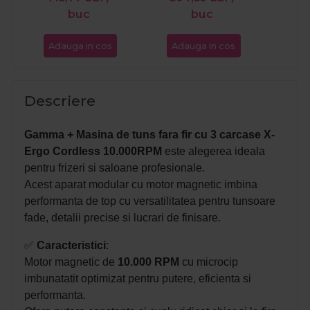
buc
buc
Adauga in cos
Adauga in cos
Ada
Descriere
Gamma + Masina de tuns fara fir cu 3 carcase X-
Ergo Cordless 10.000RPM
este alegerea ideala
pentru frizeri si saloane profesionale.
Acest aparat modular cu motor magnetic imbina
performanta de top cu versatilitatea pentru tunsoare
fade, detalii precise si lucrari de finisare.
✅
Caracteristici
:
Motor magnetic de
10.000 RPM
cu microcip
imbunatatit optimizat pentru putere, eficienta si
performanta.