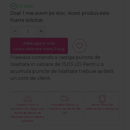
In stoc
Doar 1 mai avem pe stoc. Acest produs este
foarte solicitat.
−
+
Adauga in cos
Livrare estimata: marți, 11 aug.
Plaseaza comanda si castiga puncte de
loialitate in valoare de
15,03
LEI
Pentru a
acumula puncte de loialitate trebuie sa detii
un cont de client.
Creaza-ti cont si
Transport Gratuit La
Peste 29 ani de
primesti 2% inapoi sub
comenzi de peste 399
experienta in domeniu
forma de bonus de
LEI
fidelitate pentru fiecare
achizitie.