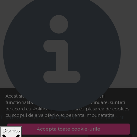
Acest site foloseste cookies pentru a va oferi
functionalitatea dorita. Navigand in continuare, sunteti
de acord cu
Politica de cookies
si cu plasarea de cookies,
cu scopul de a va oferi o experienta imbunatatita.
There was an error initializing the chat component
Accepta toate cookie-urile
Dismiss