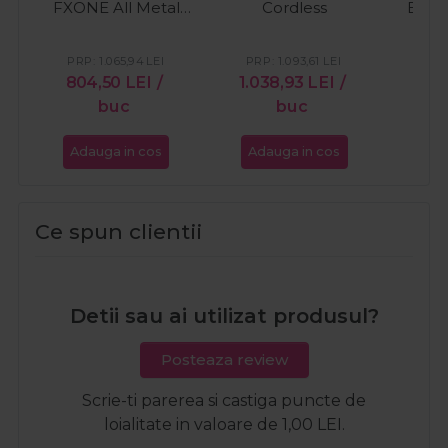
FXONE All Metal
Cordless
Brain
Black Cordless
C
PRP:
1.065,94
LEI
PRP:
1.093,61
LEI
804,50
LEI
/
1.038,93
LEI
/
82
buc
buc
Adauga in cos
Adauga in cos
Ada
Ce spun clientii
Detii sau ai utilizat produsul?
Posteaza review
Scrie-ti parerea si castiga puncte de
loialitate in valoare de 1,00 LEI.