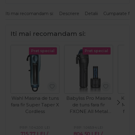
Iti mai recomandam si:
Descriere
Detalii
Cumparate fre
Iti mai recomandam si:
Pret special
Pret special
Wahl Masina de tuns
Babyliss Pro Masina
Kiepe
fara fir Super Taper X
de tuns fara fir
Masin
Cordless
FXONE All Metal
fara 
Black Cordless
633
PRP:
1.042,00
LEI
PRP:
1.065,94
LEI
PR
715,77
LEI
/
804,50
LEI
/
43