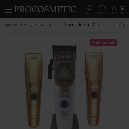
CAUTA
FAVORITE
CONT
COS
✂️Aparate si accesorii par
Masini de tuns&contur
Masin
Pret special