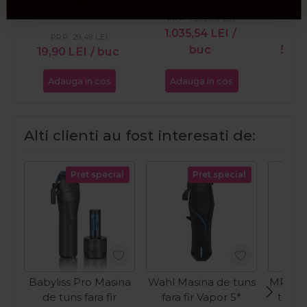
PRP:
1.282,00
LEI
1.035,54
LEI
/
PR
PRP:
29,49
LEI
buc
50,3
19,90
LEI
/ buc
Adauga in cos
Adauga in cos
Ada
Alti clienti au fost interesati de:
Pret special
Pret special
Babyliss Pro Masina
Wahl Masina de tuns
MRD P
de tuns fara fir
fara fir Vapor 5*
tuns f