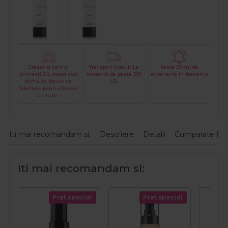
Creaza-ti cont si
Transport Gratuit La
Peste 29 ani de
primesti 2% inapoi sub
comenzi de peste 399
experienta in domeniu
forma de bonus de
LEI
fidelitate pentru fiecare
achizitie.
Iti mai recomandam si:
Descriere
Detalii
Cumparate fre
Iti mai recomandam si:
Pret special
Pret special