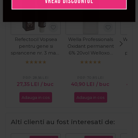
VREAU DISCOUNTUL
Refectocil Vopsea
Wella Professionals
Wella 
pentru gene si
Oxidant permanent
Spra
sprancene nr. 3 maro
6% 20vol Welloxon
prote
natural 15ml
Perfect 1000ml
Eimi T
PRP:
28,56
LEI
PRP:
70,85
LEI
PR
27,35
LEI
/ buc
40,90
LEI
/ buc
41,8
Adauga in cos
Adauga in cos
Ada
Alti clienti au fost interesati de: