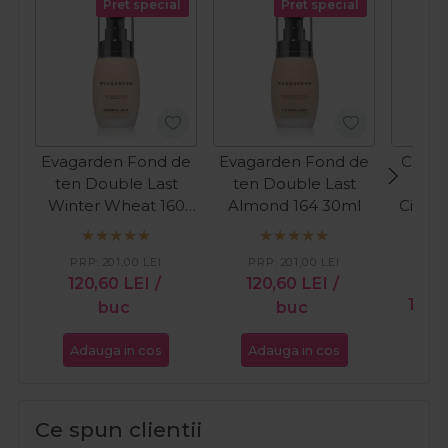
Pret special
Pret special
Evagarden Fond de
Evagarden Fond de
Cupio
ten Double Last
ten Double Last
wa
Winter Wheat 160
Almond 164 30ml
Cinema
30ml
PRP:
201,00
LEI
PRP:
201,00
LEI
120,60
LEI
/
120,60
LEI
/
PR
118,
buc
buc
Adauga in cos
Adauga in cos
Ada
Ce spun clientii