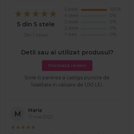
5 stele
100%
4 stele
0%
3 stele
0%
5 din 5 stele
2 stele
0%
1 stea
0%
Din 1 voturi
Detii sau ai utilizat produsul?
Posteaza review
Scrie-ti parerea si castiga puncte de
loialitate in valoare de 1,00 LEI.
Maria
M
17 mai 2022