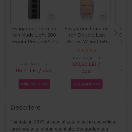
Evagarden Fond de
Evagarden Fond de
Cupi
ten Nude Light 280
ten Double Last
Cupio 
Tender Peach SPF20
Winter Wheat 160
SPF3
30ml
30ml
PRP:
201,00
LEI
120,60
LEI
/
PRP:
194,01
LEI
PR
116,41
LEI
/ buc
buc
71,2
Adauga in cos
Adauga in cos
Ada
Descriere
Fondata in 1979 si specializata initial in cosmetica
functionala cu uleiuri esentiale, Evagarden si-a