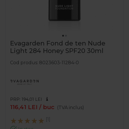
Evagarden Fond de ten Nude
Light 284 Honey SPF20 30ml
Cod produs
8023603-11284-0
PRP: 194,01
LEI
116,41
LEI
/ buc
(TVA inclus)
[1]