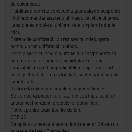
de estompare.
Fluiditatea permite constructia graduala de acoperire,
fiind recomandat atat tenului matur, cat si celui tanar.
Lasa pielea moale si uniformizata umpland ridurile
mici.
Extrem de confortabil, cu rezistenta indelungata
pentru un ten uniform si luminos.
Sferele silice cu acid hialuronic din componenta sa
au proprietati de umplere si hidratare datorita
capacitatii de a retine particulele de apa pastrand
astfel pielea hidratata si tonifiata si atenuand ridurile
superficiale.
Reduce la minimum ridurile si imperfectiunile.
Se comporta precum un tratament cu tripla actiune
antiaging: hidratant, protector si detoxifiant.
Potrivit pentru toate tipurile de ten.
SPF 20.
Se aplica cu pensula pentru fond de te nr. 24 sau cu
buretele de latex Evagarden.