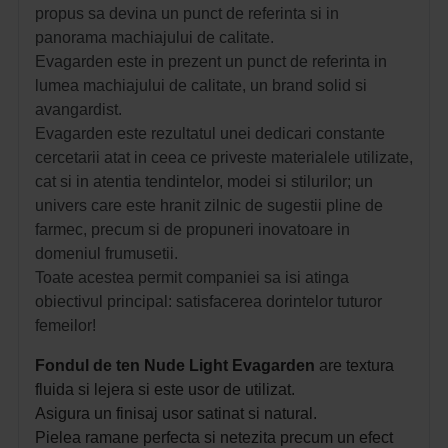
propus sa devina un punct de referinta si in
panorama machiajului de calitate.
Evagarden este in prezent un punct de referinta in
lumea machiajului de calitate, un brand solid si
avangardist.
Evagarden este rezultatul unei dedicari constante
cercetarii atat in ceea ce priveste materialele utilizate,
cat si in atentia tendintelor, modei si stilurilor; un
univers care este hranit zilnic de sugestii pline de
farmec, precum si de propuneri inovatoare in
domeniul frumusetii.
Toate acestea permit companiei sa isi atinga
obiectivul principal: satisfacerea dorintelor tuturor
femeilor!
Fondul de ten Nude Light Evagarden
are t
extura
fluida si lejera si este usor de utilizat.
Asigura un finisaj usor satinat si natural.
Pielea ramane perfecta si netezita precum un efect