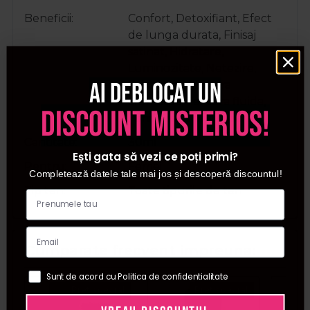
Beneficii
Confort, Detoxifiant, Efect
de lunga durata, Finisaj
satinat, Hidratare,
Luminozitate, Netezire,
Ai deblocat un
Protector, Textura
cremoasa, Textura fluida,
discount misterios!
Tonifiere, Uniformizare
Cantitate
30ml
Ești gata să vezi ce poți primi?
Pentru
Femei
Completează datele tale mai jos și descoperă discountul!
Tip ten
Toate tipurile de ten
Cumparate frecvent impreuna:
Sunt de acord cu Politica de confidentialitate
Pret special
Pret special