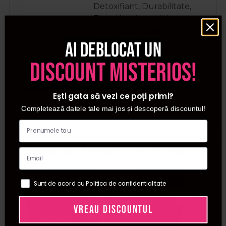
Detoxifiant, Durabilitate,
Finisaj luminos, Hidratare,
Iluminare, Protector,
Stralucire, Textura
Ai deblocat un
cremoasa
discount misterios!
Cantitate
10ml, 3.5ml, 5ml
Pentru
Femei
Ești gata să vezi ce poți primi?
Tip ten
Toate tipurile de ten
Completează datele tale mai jos și descoperă discountul!
Cumparate frecvent impreuna:
Pret special
Pret special
Sunt de acord cu Politica de confidentialitate
VREAU DISCOUNTUL