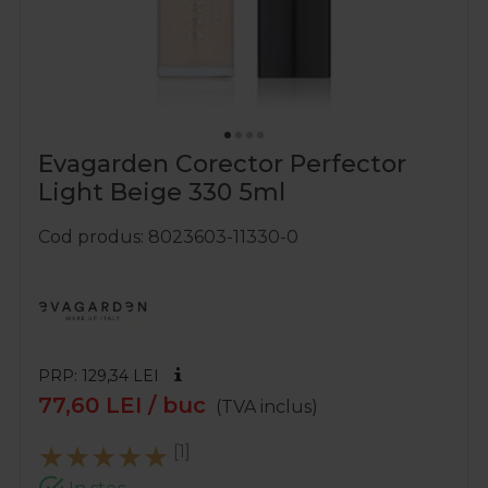
Evagarden Corector Perfector
Light Beige 330 5ml
Cod produs
8023603-11330-0
PRP: 129,34
LEI
77,60
LEI
/ buc
(TVA inclus)
[1]