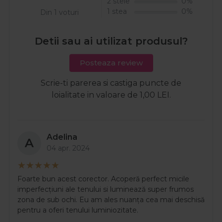
2 stele
0%
1 stea
0%
Din 1 voturi
Detii sau ai utilizat produsul?
Posteaza review
Scrie-ti parerea si castiga puncte de
loialitate in valoare de 1,00 LEI.
Adelina
A
04 apr. 2024
Foarte bun acest corector. Acoperă perfect micile
imperfecțiuni ale tenului si luminează super frumos
zona de sub ochi. Eu am ales nuanța cea mai deschisă
pentru a oferi tenului luminiozitate.