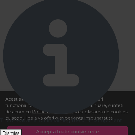
Acest site foloseste cookies pentru a va oferi
functionalitatea dorita. Navigand in continuare, sunteti
de acord cu
Politica de cookies
si cu plasarea de cookies,
cu scopul de a va oferi o experienta imbunatatita.
There was an error initializing the chat component
Accepta toate cookie-urile
Dismiss