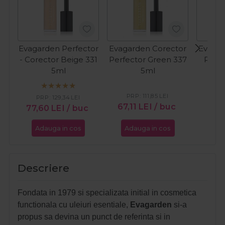
Evagarden Perfector
Evagarden Corector
Evagar
- Corector Beige 331
Perfector Green 337
Perfe
5ml
5ml
PRP:
111,85
LEI
PR
PRP:
129,34
LEI
67,11
LEI
/ buc
67,1
77,60
LEI
/ buc
Adauga in cos
Adauga in cos
Ada
Descriere
Fondata in 1979 si specializata initial in cosmetica
functionala cu uleiuri esentiale,
Evagarden
si-a
propus sa devina un punct de referinta si in