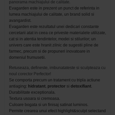
panorama machiajului de calitate.
Evagarden este in prezent un punct de referinta in
lumea machiajului de calitate, un brand solid si
avangardist.
Evagarden este rezultatul unei dedicari constante
cercetarii atat in ceea ce priveste materialele utilizate,
cat si in atentia tendintelor, modei si stilurilor; un
univers care este hranit zilnic de sugestii pline de
farmec, precum si de propuneri inovatoare in
domeniul frumusetii.
R
etuseaza, defineste, imbunatateste si sculpteaza cu
noul corector Perfector!
Se comporta precum un tratament cu tripla actiune
antiaging:
hidratant
,
protector
si
detoxifiant
.
Durabilitate exceptionala.
Textura usoara si cremoasa.
Culoare bogata si un finisaj satinat luminos.
Permite crearea unui efect highlight&sculpt selectand