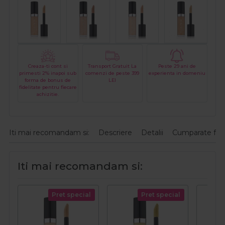
Creaza-ti cont si
Transport Gratuit La
Peste 29 ani de
primesti 2% inapoi sub
comenzi de peste 399
experienta in domeniu
forma de bonus de
LEI
fidelitate pentru fiecare
achizitie.
Iti mai recomandam si:
Descriere
Detalii
Cumparate fre
Iti mai recomandam si:
Pret special
Pret special