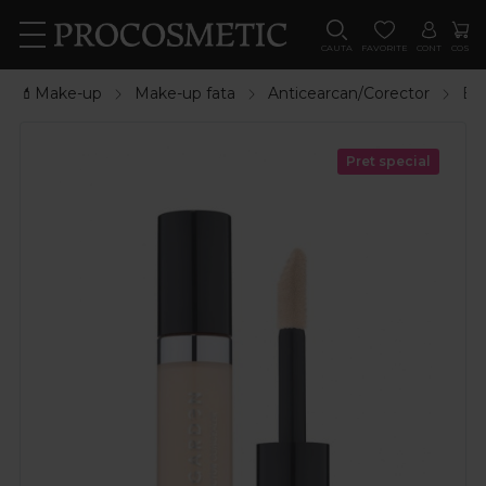
CAUTA
FAVORITE
CONT
COS
💄Make-up
Make-up fata
Anticearcan/Corector
Ev
Pret special