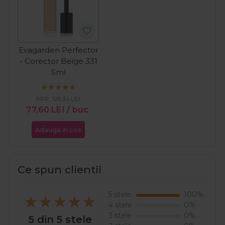
Evagarden Perfector
- Corector Beige 331
5ml
PRP:
129,34
LEI
77,60
LEI
/ buc
Adauga in cos
Ce spun clientii
5 stele
100%
4 stele
0%
3 stele
0%
5 din 5 stele