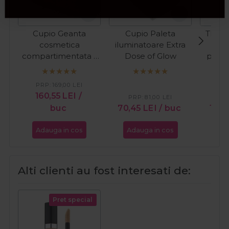
Cupio Geanta
Cupio Paleta
The S
cosmetica
iluminatoare Extra
Pom
compartimentata -
Dose of Glow
pentr
Professional Beauty
Slick
Bag
PRP:
169,00
LEI
160,55
LEI
/
PRP:
81,00
LEI
PR
buc
70,45
LEI
/ buc
19,9
Adauga in cos
Adauga in cos
Ada
Alti clienti au fost interesati de:
Pret special