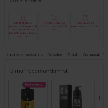
un cont de client.
Creaza-ti cont si
Transport Gratuit La
Peste 29 ani de
primesti 2% inapoi sub
comenzi de peste 399
experienta in domeniu
forma de bonus de
LEI
fidelitate pentru fiecare
achizitie.
Iti mai recomandam si:
Descriere
Detalii
Cumparate fre
Iti mai recomandam si:
Pret special