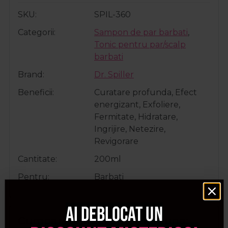
SKU
SPIL-360
Categorii
Sampon de par barbati
,
Tonic pentru par/scalp
barbati
Brand
Dr. Spiller
Beneficii
Curatare profunda, Efect
energizant, Exfoliere,
Fermitate, Hidratare,
Ingrijire, Netezire,
Revigorare
Cantitate
200ml
Pentru
Barbati
Ai deblocat un
Cumparate frecvent impreuna: