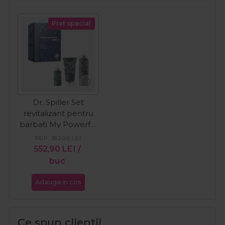
Pret special
Dr. Spiller Set
revitalizant pentru
barbati My Powerful
Spirit
PRP:
582,00
LEI
552,90
LEI
/
buc
Adauga in cos
Ce spun clientii