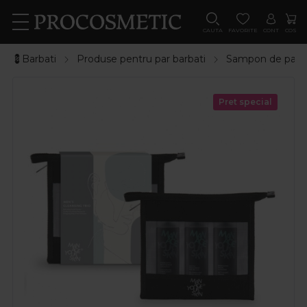
CAUTA
FAVORITE
CONT
COS
💈Barbati
Produse pentru par barbati
Sampon de par b
Pret special