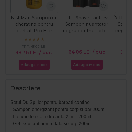
NishMan Sampon cu
The Shave Factory
The S
cheratina pentru
Sampon nuantator
Sampo
barbati Pro Hair
negru pentru barbati
negru p
Keratin Complex 01
Black Hair 400ml
Bla
1250ml
PR
PRP:
65,00
LEI
64,06
LEI
/ buc
54,
38,76
LEI
/ buc
Adauga in cos
Adauga in cos
Ada
Descriere
Setul Dr. Spiller pentru barbati contine:
- Sampon energizant pentru corp si par 200ml
- Lotiune tonica hidratanta 2 in 1 200ml
- Gel exfoliant pentru fata si corp 200ml