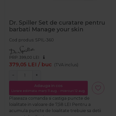
Dr. Spiller Set de curatare pentru
barbati Manage your skin
Cod produs
SPIL-360
PRP: 399,00
LEI
379,05
LEI
/ buc
(TVA inclus)
−
+
Adauga in cos
Livrare estimata: marți 11 aug. - miercuri 12 aug.
Plaseaza comanda si castiga puncte de
loialitate in valoare de
7,58
LEI
Pentru a
acumula puncte de loialitate trebuie sa detii