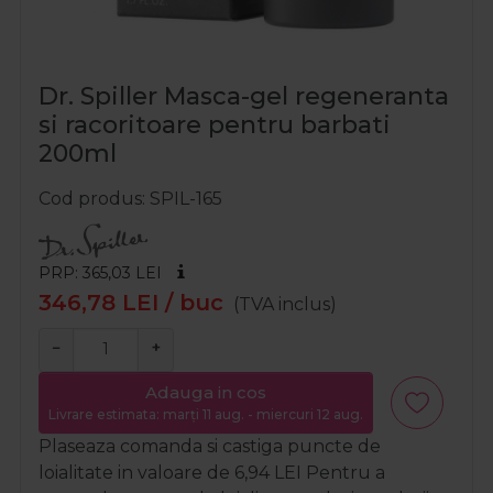
Dr. Spiller Masca-gel regeneranta
si racoritoare pentru barbati
200ml
Cod produs
SPIL-165
PRP: 365,03
LEI
346,78
LEI
/ buc
(TVA inclus)
−
+
Adauga in cos
Livrare estimata: marți 11 aug. - miercuri 12 aug.
Plaseaza comanda si castiga puncte de
loialitate in valoare de
6,94
LEI
Pentru a