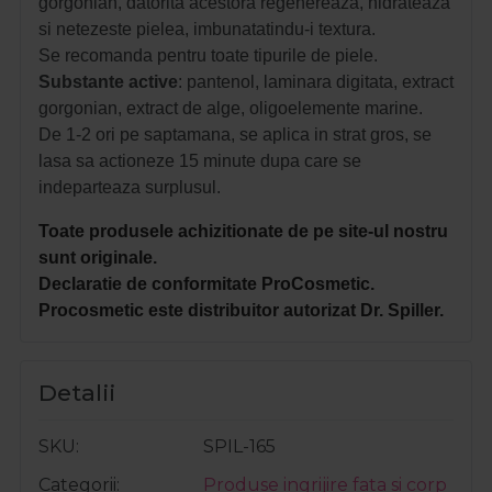
gorgonian, datorita acestora regenereaza, hidrateaza
si netezeste pielea, imbunatatindu-i textura.
Se recomanda pentru toate tipurile de piele.
Substante
active
: pantenol, laminara digitata, extract
gorgonian, extract de alge, oligoelemente marine.
De 1-2 ori pe saptamana, se aplica in strat gros, se
lasa sa actioneze 15 minute dupa care se
indeparteaza surplusul.
Toate produsele achizitionate de pe site-ul nostru
sunt originale.
Declaratie de conformitate ProCosmetic.
Procosmetic este distribuitor autorizat Dr. Spiller.
Detalii
SKU
SPIL-165
Categorii
Produse ingrijire fata si corp