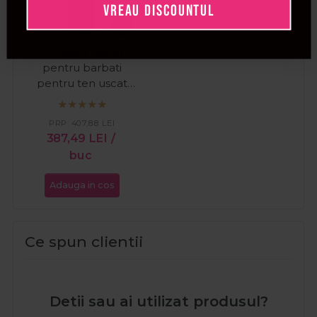
VREAU DISCOUNTUL
Dr. Spiller Serum
pentru barbati
pentru ten uscat
Vitamin Booster
30ml
PRP:
407,88
LEI
387,49
LEI
/
buc
Adauga in cos
Ce spun clientii
Detii sau ai utilizat produsul?