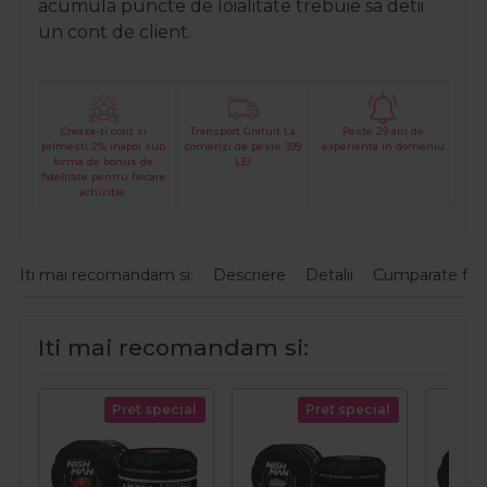
acumula puncte de loialitate trebuie sa detii
un cont de client.
Creaza-ti cont si
Transport Gratuit La
Peste 29 ani de
primesti 2% inapoi sub
comenzi de peste 399
experienta in domeniu
forma de bonus de
LEI
fidelitate pentru fiecare
achizitie.
Iti mai recomandam si:
Descriere
Detalii
Cumparate fre
Iti mai recomandam si:
Pret special
Pret special