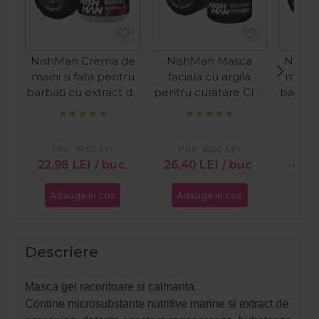
NishMan Crema de
NishMan Masca
NishM
maini si fata pentru
faciala cu argila
maini 
barbati cu extract de
pentru curatare Clay
barbati
rodie 300ml
Mask 450g
mu
PR
PRP:
39,00
LEI
PRP:
45,00
LEI
21,9
22,98
LEI
/ buc
26,40
LEI
/ buc
Adauga in cos
Adauga in cos
Ada
Descriere
Masca gel racoritoare si calmanta.
Contine microsubstante nutritive marine si extract de