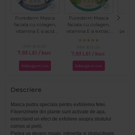
Purederm Masca
Purederm Masca
Sol
faciala cu colagen,
faciala cu colagen,
algi
vitamina E si acid
vitamina E si extract
pentru
hialuronic 1buc
de aloe vera 1buc
de lifti
PRP:
8,13
LEI
PRP:
8,13
LEI
7,93
LEI
/ buc
7,93
LEI
/ buc
19,
Adauga in cos
Adauga in cos
Ada
Descriere
Masca pudra speciala pentru exfolierea fetei.
Fitoenzimele din plante sunt activate de apa,
exercitand un efect de exfoliere asupra stratului
cornos al pielii.
Pielea va deveni moale, intinerita si stralucitoare.