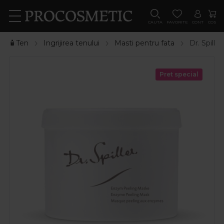
CAUTA
FAVORITE
CONT
COS
🧴Ten
Ingrijirea tenului
Masti pentru fata
Dr. Spill
Pret special