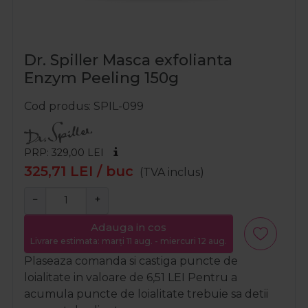
Dr. Spiller Masca exfolianta
Enzym Peeling 150g
Cod produs
SPIL-099
PRP: 329,00
LEI
325,71
LEI
/ buc
(TVA inclus)
−
+
Adauga in cos
Livrare estimata: marți 11 aug. - miercuri 12 aug.
Plaseaza comanda si castiga puncte de
loialitate in valoare de
6,51
LEI
Pentru a
acumula puncte de loialitate trebuie sa detii