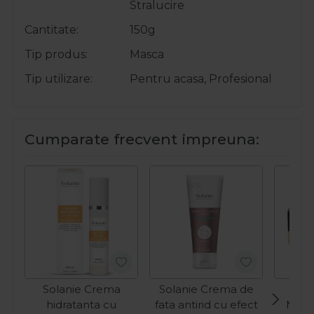
Stralucire
Cantitate
150g
Tip produs
Masca
Tip utilizare
Pentru acasa, Profesional
Cumparate frecvent impreuna:
Solanie Crema
Solanie Crema de
hidratanta cu
fata antirid cu efect
Meer