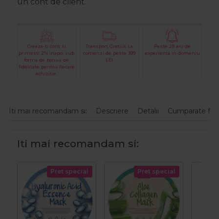
un cont de client.
Creaza-ti cont si
Transport Gratuit La
Peste 29 ani de
primesti 2% inapoi sub
comenzi de peste 399
experienta in domeniu
forma de bonus de
LEI
fidelitate pentru fiecare
achizitie.
Iti mai recomandam si:
Descriere
Detalii
Cumparate fre
Iti mai recomandam si:
Pret special
Pret special