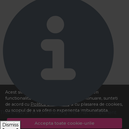
Acest site foloseste cookies pentru a va oferi
functionalitatea dorita. Navigand in continuare, sunteti
de acord cu
Politica de cookies
si cu plasarea de cookies,
cu scopul de a va oferi o experienta imbunatatita.
There was an error initializing the chat component
Accepta toate cookie-urile
Dismiss