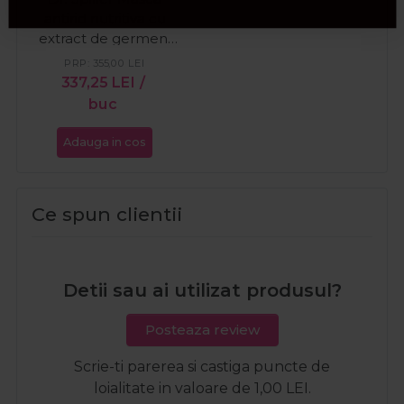
antirid nutritiva cu
extract de germeni
de grau 200ml
PRP:
355,00
LEI
337,25
LEI
/
buc
Adauga in cos
Ce spun clientii
Detii sau ai utilizat produsul?
Posteaza review
Scrie-ti parerea si castiga puncte de
loialitate in valoare de 1,00 LEI.