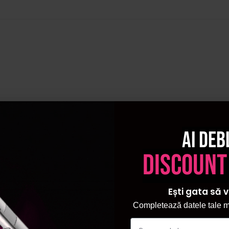
Ai deb
discount
Ești gata să v
Completează datele tale ma