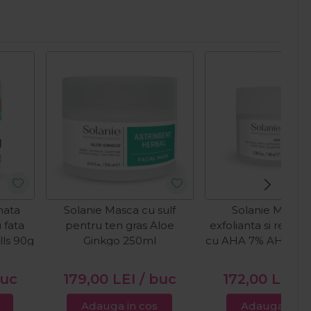
nata
Solanie Masca cu sulf
Solanie Masca 
 fata
pentru ten gras Aloe
exfolianta si restru
lls 90g
Ginkgo 250ml
cu AHA 7% AHA Pee
buc
179,00
LEI
/ buc
172,00
LEI
/
Adauga in cos
Adauga in c