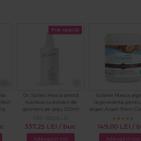
Pret special
ata
Dr. Spiller Masca antirid
Solanie Masca algi
efect
nutritiva cu extract de
regeneranta pentru
90g
germeni de grau 200ml
argan Argan Stem Ce
PRP:
355,00
LEI
uc
337,25
LEI
/ buc
149,00
LEI
/ 
Adauga in cos
Adauga in cos