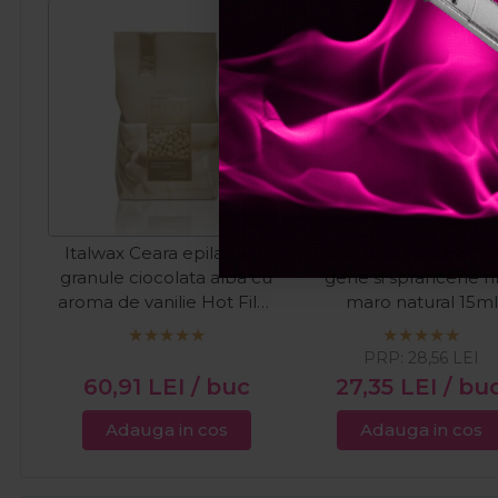
Pret spec
Italwax Ceara epilatoare
Refectocil Vopsea pe
granule ciocolata alba cu
gene si sprancene nr
aroma de vanilie Hot Film
maro natural 15ml
Ciocolata Alba 1kg
PRP:
28,56
LEI
60,91
LEI
/ buc
27,35
LEI
/ bu
Adauga in cos
Adauga in cos