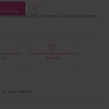
ercuri 12 aug.
te in valoare de
2,95
LEI
Pentru a acumula puncte
La comenzi de
Peste 29 ani de experienta in
 LEI
domeniu
Ce spun clientii