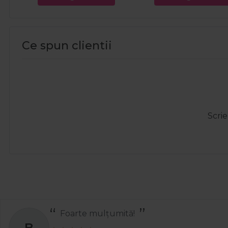
Ce spun clientii
Scrie
Totul a decurs perfect și rapid
A