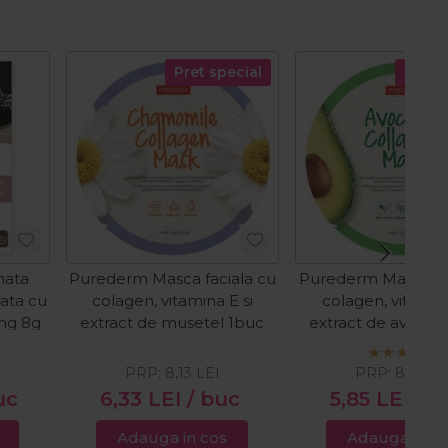
Pret special
Pret s
nata
Purederm Masca faciala cu
Purederm Masca fac
ata cu
colagen, vitamina E si
colagen, vitamina
ing 8g
extract de musetel 1buc
extract de avocad
PRP:
8,13
LEI
PRP:
8,13
LE
uc
6,33
LEI
/ buc
5,85
LEI
/ b
Adauga in cos
Adauga in c