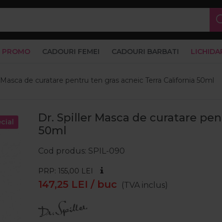
PROMO
CADOURI FEMEI
CADOURI BARBATI
LICHIDA
r Masca de curatare pentru ten gras acneic Terra California 50ml
Dr. Spiller Masca de curatare pen
cial
50ml
Cod produs
SPIL-090
PRP: 155,00
LEI
147,25
LEI
/ buc
(TVA inclus)