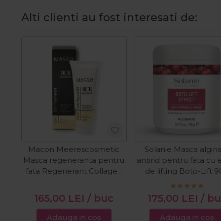
Alti clienti au fost interesati de:
Macon Meerescosmetic
Solanie Masca algin
Masca regeneranta pentru
antirid pentru fata cu 
fata Regenerant Collagen
de lifting Boto-Lift 
Repair 50ml
165,00
LEI
/ buc
175,00
LEI
/ b
Adauga in cos
Adauga in cos