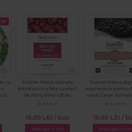
ial
la cu
Solanie Masca alginata
Solanie Masca algi
si
antirid pentru fata cu efect
regeneranta pentru f
1buc
de lifting Boto-Lift 8g
caviar Caviar Activat
19,00
LEI
/ buc
16,00
LEI
/ b
Adauga in cos
Adauga in cos