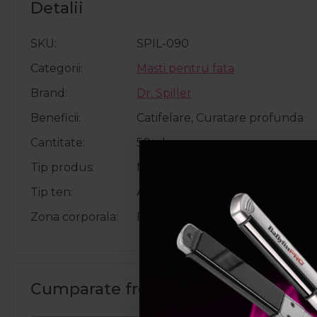
Detalii
SKU
SPIL-090
Categorii
Masti pentru fata
Brand
Dr. Spiller
Beneficii
Catifelare, Curatare profunda
Cantitate
50ml
Tip produs
Masca
Tip ten
Acneic, Gras, Mixt
Zona corporala
Fata
Cumparate frecvent impreuna: