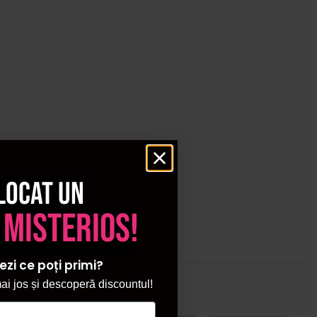
locat un
 misterios!
ezi ce poți primi?
i jos și descoperă discountul!