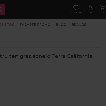
FAVORITE
CONT
COS
RE STOC
PACHETE PROMO
BLOG
BRANDS
tru ten gras acneic Terra California