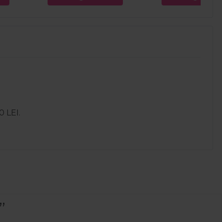
0 LEI.
omanda a venit rapid prompți cu lucruri de calitate am 
șit și au și retur .Recomand