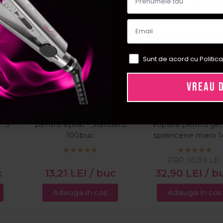
ial
Pret sp
Sunt de acord cu Politica
VREAU 
ntru
Italwax Spatule de lemn
Thuya Professional B
. 3
pentru epilat - Standard
Vopsea pentru gen
100buc
sprancene maro 1
PRP:
50,89
LEI
c
13,21
LEI
/ buc
32,90
LEI
/ b
Adauga in cos
Adauga in cos