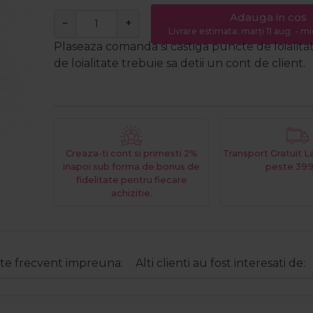
Adauga in cos
−
+
Livrare estimata: marți 11 aug. - mi
Plaseaza comanda si castiga puncte de loialita
de loialitate trebuie sa detii un cont de client.
Creaza-ti cont si primesti 2%
Transport Gratuit 
inapoi sub forma de bonus de
peste 399
fidelitate pentru fiecare
achizitie.
e frecvent impreuna:
Alti clienti au fost interesati de: