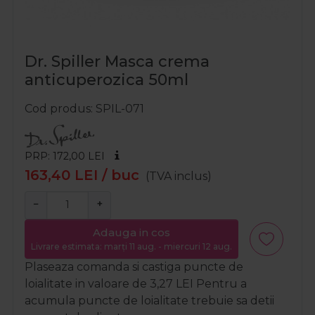
Dr. Spiller Masca crema
anticuperozica 50ml
Cod produs
SPIL-071
PRP: 172,00
LEI
163,40
LEI
/ buc
(TVA inclus)
−
+
Adauga in cos
Livrare estimata: marți 11 aug. - miercuri 12 aug.
Plaseaza comanda si castiga puncte de
loialitate in valoare de
3,27
LEI
Pentru a
acumula puncte de loialitate trebuie sa detii