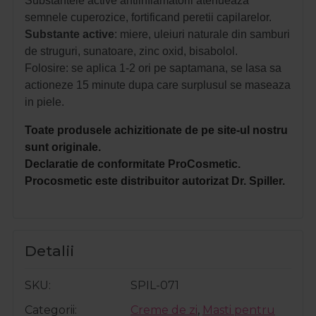
Substantele active antiinflamatorii atenueaza
semnele cuperozice, fortificand peretii capilarelor.
Substante
active
: miere, uleiuri naturale din samburi
de struguri, sunatoare, zinc oxid, bisabolol.
Folosire: se aplica 1-2 ori pe saptamana, se lasa sa
actioneze 15 minute dupa care surplusul se maseaza
in piele.
Toate produsele achizitionate de pe site-ul nostru
sunt originale.
Declaratie de conformitate ProCosmetic.
Procosmetic este distribuitor autorizat Dr. Spiller.
Detalii
SKU
SPIL-071
Categorii
Creme de zi
,
Masti pentru