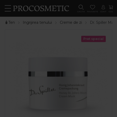
CAUTA
FAVORITE
CONT
COS
🧴Ten
Ingrijirea tenului
Creme de zi
Dr. Spiller Ma
Pret special