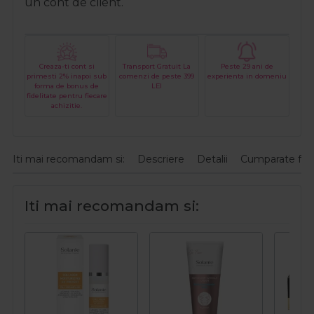
un cont de client.
Creaza-ti cont si
Transport Gratuit La
Peste 29 ani de
primesti 2% inapoi sub
comenzi de peste 399
experienta in domeniu
forma de bonus de
LEI
fidelitate pentru fiecare
achizitie.
Iti mai recomandam si:
Descriere
Detalii
Cumparate fre
Iti mai recomandam si: