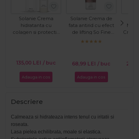
Solanie Crema
Solanie Crema de
hidratanta cu
fata antirid cu efect
Meer
colagen si protectie
de lifting So Fine
Crema
UV pentru fata
250ml
cu co
Special 50ml
fata
Coll
135,00
LEI
/ buc
68,99
LEI
/ buc
261,
Adauga in cos
Adauga in cos
Ada
Descriere
Calmeaza si hidrateaza intens tenul cu iritatii si
roseata.
Lasa pielea echilibrata, moale si elastica.