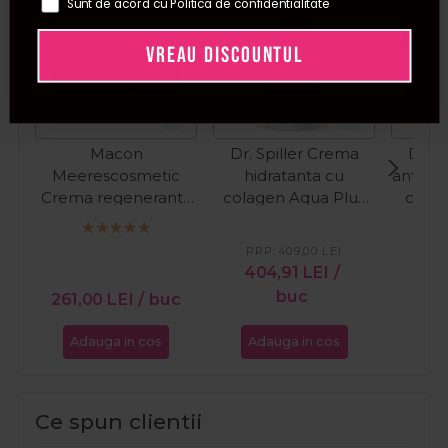
Sunt de acord cu Politica de confidentialitate
VREAU DISCOUNTUL
Macon
Dr. Spiller Crema
Dr. S
Meerescosmetic
hidratanta cu
antirid
Crema regeneranta
colagen Aqua Plus
colag
cu colagen pentru
200ml
Night
fata Regenerant
PRP:
409,00
LEI
PR
Collagen Repair
404,91
LEI
/
18
50ml
buc
261,00
LEI
/ buc
Adauga in cos
Adauga in cos
Ada
Ce spun clientii