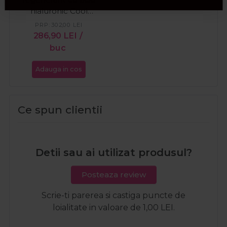
hialuronic Cool
Down 100ml
PRP:
302,00
LEI
286,90
LEI
/
buc
Adauga in cos
Ce spun clientii
Detii sau ai utilizat produsul?
Posteaza review
Scrie-ti parerea si castiga puncte de
loialitate in valoare de 1,00 LEI.