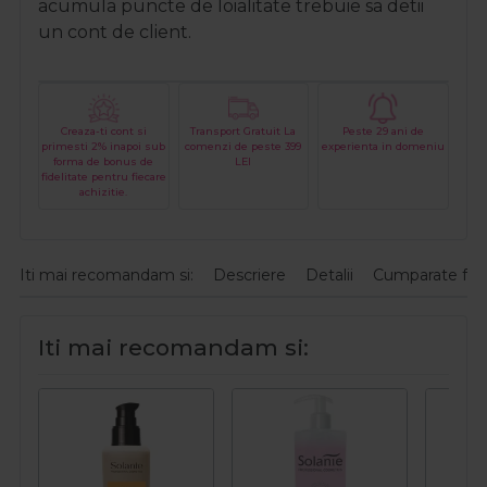
acumula puncte de loialitate trebuie sa detii
un cont de client.
Creaza-ti cont si
Transport Gratuit La
Peste 29 ani de
primesti 2% inapoi sub
comenzi de peste 399
experienta in domeniu
forma de bonus de
LEI
fidelitate pentru fiecare
achizitie.
Iti mai recomandam si:
Descriere
Detalii
Cumparate fre
Iti mai recomandam si: