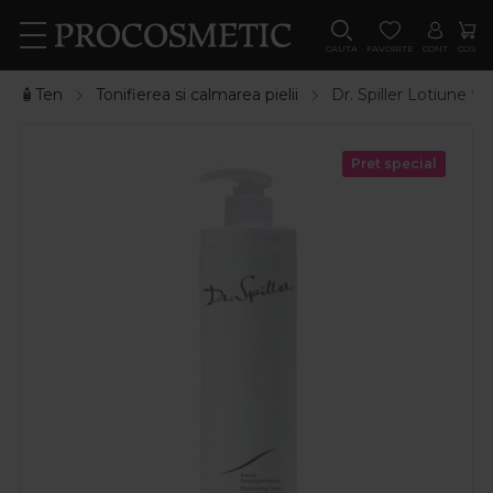
CAUTA
FAVORITE
CONT
COS
🧴Ten
Tonifierea si calmarea pielii
Dr. Spiller Lotiune t
Pret special