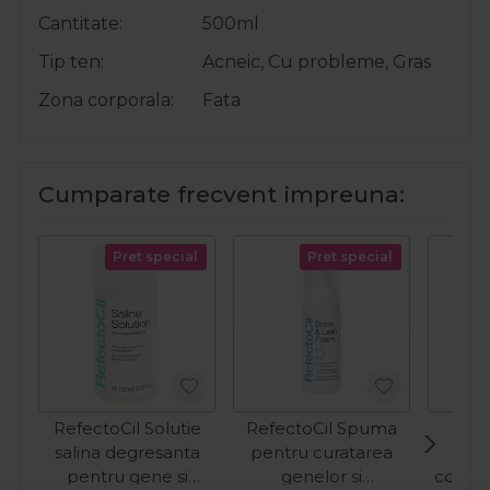
Cantitate
500ml
Tip ten
Acneic, Cu probleme, Gras
Zona corporala
Fata
Cumparate frecvent impreuna:
Pret special
Pret special
RefectoCil Solutie
RefectoCil Spuma
Sol
salina degresanta
pentru curatarea
hid
pentru gene si
genelor si
colage