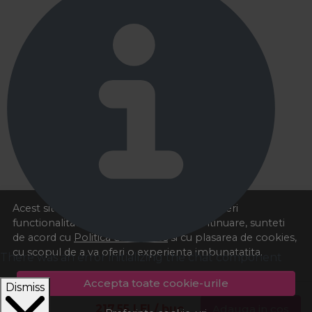
Acest site foloseste cookies pentru a va oferi
functionalitatea dorita. Navigand in continuare, sunteti
de acord cu
Politica de cookies
si cu plasarea de cookies,
cu scopul de a va oferi o experienta imbunatatita.
There was an error initializing the chat component
Accepta toate cookie-urile
Dismiss
217,55
LEI
/ buc
Adauga in cos