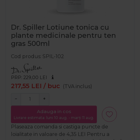
Dr. Spiller Lotiune tonica cu
plante medicinale pentru ten
gras 500ml
Cod produs
SPIL-102
PRP: 229,00
LEI
217,55
LEI
/ buc
(TVA inclus)
−
+
Adauga in cos
Livrare estimata: luni 10 aug. - marți 11 aug.
Plaseaza comanda si castiga puncte de
loialitate in valoare de
4,35
LEI
Pentru a