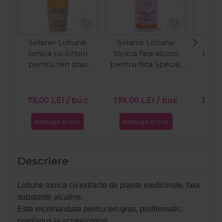
Solanie Lotiune
Solanie Lotiune
Sola
tonica cu ichtiol
tonica fara alcool
tonic
pentru ten gras
pentru fata Special
pent
Special Black Tonic
500ml
alcoo
125ml
75,00
LEI
/ buc
139,00
LEI
/ buc
139,
Adauga in cos
Adauga in cos
Ada
Descriere
Lotiune tonica cu extracte de plante medicinale, fara
substante alcaline.
Este recomandata pentru ten gras, problematic,
predispus la acnee/cosuri.