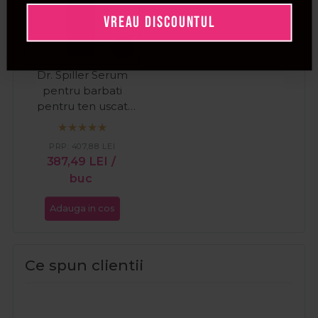
VREAU DISCOUNTUL
Dr. Spiller Serum
pentru barbati
pentru ten uscat
Vitamin Booster
30ml
PRP:
407,88
LEI
387,49
LEI
/
buc
Adauga in cos
Ce spun clientii