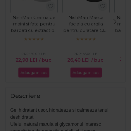
NishMan Crema de
NishMan Masca
NishM
maini si fata pentru
faciala cu argila
maini 
barbati cu extract de
pentru curatare Clay
barbati
rodie 300ml
Mask 450g
mu
PR
PRP:
39,00
LEI
PRP:
45,00
LEI
21,9
22,98
LEI
/ buc
26,40
LEI
/ buc
Adauga in cos
Adauga in cos
Ada
Descriere
Gel hidratant usor, hidrateaza si calmeaza tenul
deshidratat.
Uleiul natural marula si glycamonul intaresc