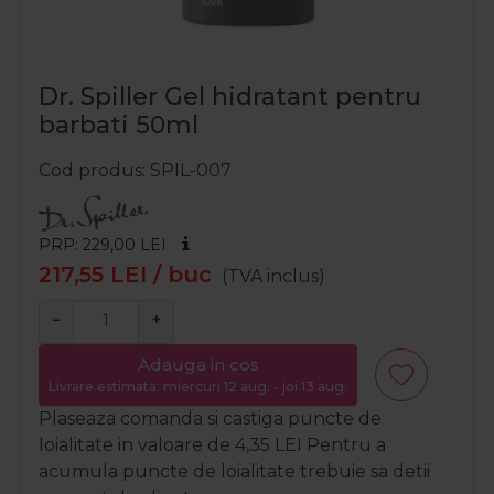
Dr. Spiller Gel hidratant pentru
barbati 50ml
Cod produs
SPIL-007
PRP: 229,00
LEI
217,55
LEI
/ buc
(TVA inclus)
−
+
Adauga in cos
Livrare estimata: miercuri 12 aug. - joi 13 aug.
Plaseaza comanda si castiga puncte de
loialitate in valoare de
4,35
LEI
Pentru a
acumula puncte de loialitate trebuie sa detii