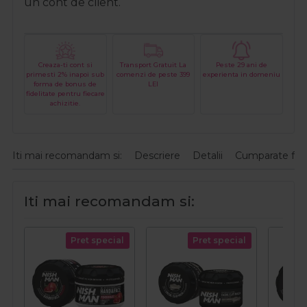
un cont de client.
Creaza-ti cont si
Transport Gratuit La
Peste 29 ani de
primesti 2% inapoi sub
comenzi de peste 399
experienta in domeniu
forma de bonus de
LEI
fidelitate pentru fiecare
achizitie.
Iti mai recomandam si:
Descriere
Detalii
Cumparate fre
Iti mai recomandam si:
Pret special
Pret special