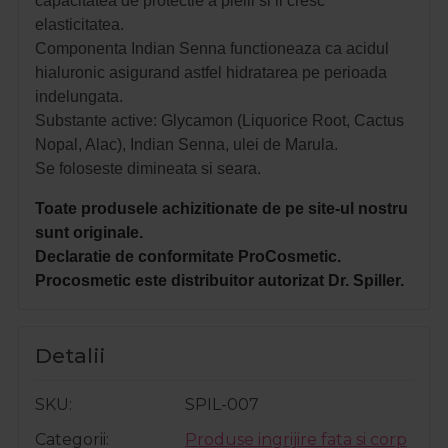
capacitatea de protectie a pielii si ii cresc
elasticitatea.
Componenta Indian Senna functioneaza ca acidul
hialuronic asigurand astfel hidratarea pe perioada
indelungata.
Substante active: Glycamon (Liquorice Root, Cactus
Nopal, Alac), Indian Senna, ulei de Marula.
Se foloseste dimineata si seara. 
Toate produsele achizitionate de pe site-ul nostru
sunt originale.
Declaratie de conformitate ProCosmetic.
Procosmetic este distribuitor autorizat Dr. Spiller.
Detalii
SKU
SPIL-007
Categorii
Produse ingrijire fata si corp