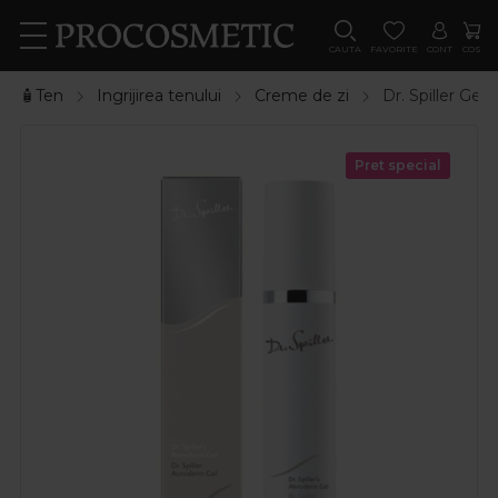
CAUTA
FAVORITE
CONT
COS
🧴Ten
Ingrijirea tenului
Creme de zi
Dr. Spiller Ge
Pret special