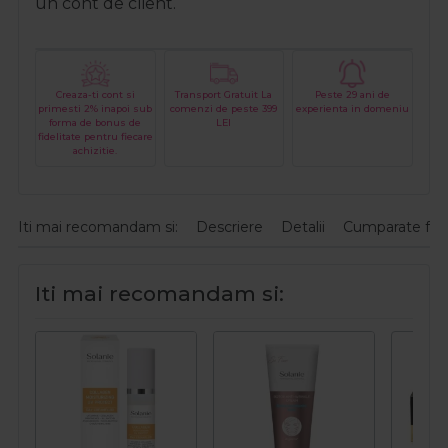
un cont de client.
Creaza-ti cont si
Transport Gratuit La
Peste 29 ani de
primesti 2% inapoi sub
comenzi de peste 399
experienta in domeniu
forma de bonus de
LEI
fidelitate pentru fiecare
achizitie.
Iti mai recomandam si:
Descriere
Detalii
Cumparate fre
Iti mai recomandam si: