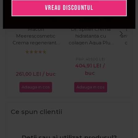
VREAU DISCOUNTUL
Macon
Dr. Spiller Crema
Dr. S
Meerescosmetic
hidratanta cu
antirid
Crema regeneranta
colagen Aqua Plus
colag
cu colagen pentru
200ml
Night
fata Regenerant
PRP:
409,00
LEI
PR
Collagen Repair
404,91
LEI
/
18
50ml
buc
261,00
LEI
/ buc
Adauga in cos
Adauga in cos
Ada
Ce spun clientii
Detii sau ai utilizat produsul?