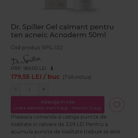
Dr. Spiller Gel calmant pentru
ten acneic Acnoderm 50ml
Cod produs
SPIL-122
PRP: 189,00
LEI
179,55
LEI
/ buc
(TVA inclus)
−
+
Adauga in cos
Livrare estimata: marți 11 aug. - miercuri 12 aug.
Plaseaza comanda si castiga puncte de
loialitate in valoare de
3,59
LEI
Pentru a
acumula puncte de loialitate trebuie sa detii