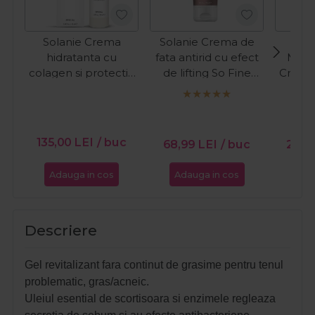
Solanie Crema
Solanie Crema de
hidratanta cu
fata antirid cu efect
Meer
colagen si protectie
de lifting So Fine
Crema
UV pentru fata
250ml
cu co
Special 50ml
fata
Coll
135,00
LEI
/ buc
68,99
LEI
/ buc
261,
Adauga in cos
Adauga in cos
Ada
Descriere
Gel revitalizant fara continut de grasime pentru tenul
problematic, gras/acneic.
Uleiul esential de scortisoara si enzimele regleaza