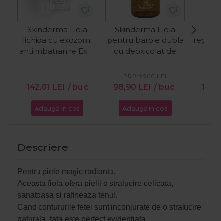
Skinderma Fiola
Skinderma Fiola
MCC
lichida cu exozomi
pentru barbie dubla
regene
antiimbatranire Exo-
cu deoxicolat de
PD
Ageless 10ml
sodiu 10%
Deoxycholic 10ml
PRP:
99,00
LEI
PR
142,01
LEI
/ buc
98,90
LEI
/ buc
141,
Adauga in cos
Adauga in cos
Ada
Descriere
Pentru piele magic radianta.
Aceasta fiola ofera pielii o stralucire delicata,
sanatoasa si rafineaza tenul.
Cand contururile fetei sunt inconjurate de o stralucire
naturala, fata este perfect evidentiata.