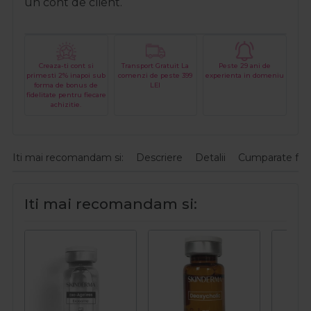
un cont de client.
Creaza-ti cont si
Transport Gratuit La
Peste 29 ani de
primesti 2% inapoi sub
comenzi de peste 399
experienta in domeniu
forma de bonus de
LEI
fidelitate pentru fiecare
achizitie.
Iti mai recomandam si:
Descriere
Detalii
Cumparate fre
Iti mai recomandam si: