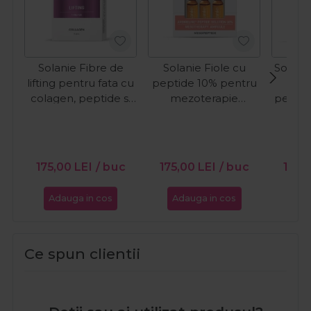
Solanie Fibre de
Solanie Fiole cu
Solanie
lifting pentru fata cu
peptide 10% pentru
hial
colagen, peptide si
mezoterapie
pentru
proteine Lifting
Argireline
HA M
Collagen 5buc
Mesopeptide 3x2ml
175,00
LEI
/ buc
175,00
LEI
/ buc
175,
Adauga in cos
Adauga in cos
Ada
Ce spun clientii