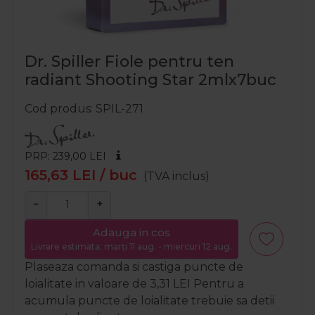
Dr. Spiller Fiole pentru ten
radiant Shooting Star 2mlx7buc
Cod produs
SPIL-271
PRP: 239,00
LEI
165,63
LEI
/ buc
(TVA inclus)
−
+
Adauga in cos
Livrare estimata: marți 11 aug. - miercuri 12 aug.
Plaseaza comanda si castiga puncte de
loialitate in valoare de
3,31
LEI
Pentru a
acumula puncte de loialitate trebuie sa detii