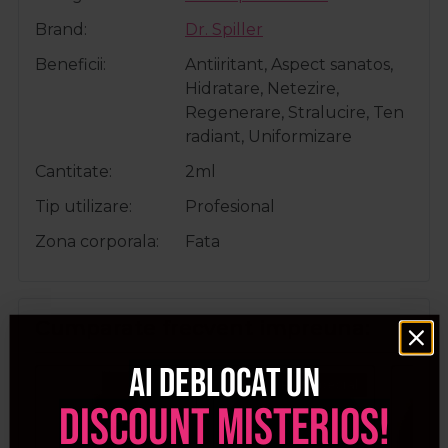
Brand
Dr. Spiller
Beneficii
Antiiritant, Aspect sanatos,
Hidratare, Netezire,
Regenerare, Stralucire, Ten
radiant, Uniformizare
Cantitate
2ml
Tip utilizare
Profesional
Zona corporala
Fata
Cumparate frecvent impreuna:
Ai deblocat un
Pret special
discount misterios!