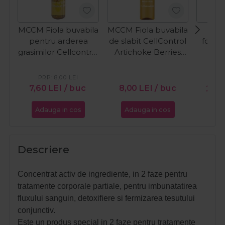
MCCM Fiola buvabila
MCCM Fiola buvabila
MCC
pentru arderea
de slabit CellControl
fosfat
grasimilor Cellcontrol
Artichoke Berries
L-Carnitine 5ml
Flavour 5ml
PRP:
8,00
LEI
PR
7,60
LEI
/ buc
8,00
LEI
/ buc
21,9
Adauga in cos
Adauga in cos
Ada
Descriere
Concentrat activ de ingrediente, in 2 faze pentru
tratamente corporale partiale, pentru imbunatatirea
fluxului sanguin, detoxifiere si fermizarea tesutului
conjunctiv.
Este un produs special in 2 faze pentru tratamente