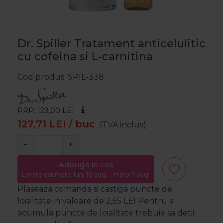
Dr. Spiller Tratament anticelulitic
cu cofeina si L-carnitina
Cod produs
SPIL-338
PRP: 129,00
LEI
127,71
LEI
/ buc
(TVA inclus)
−
+
Adauga in cos
Livrare estimata: luni 10 aug. - marți 11 aug.
Plaseaza comanda si castiga puncte de
loialitate in valoare de
2,55
LEI
Pentru a
acumula puncte de loialitate trebuie sa detii