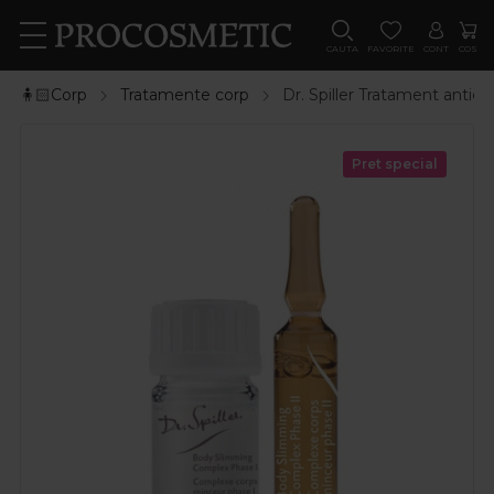
CAUTA
FAVORITE
CONT
COS
🧍🏻Corp
Tratamente corp
Dr. Spiller Tratament anticel
Pret special