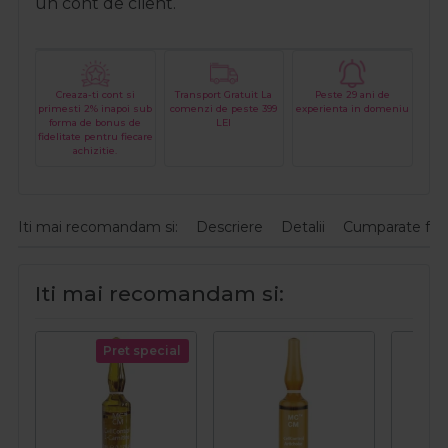
un cont de client.
Creaza-ti cont si
Transport Gratuit La
Peste 29 ani de
primesti 2% inapoi sub
comenzi de peste 399
experienta in domeniu
forma de bonus de
LEI
fidelitate pentru fiecare
achizitie.
Iti mai recomandam si:
Descriere
Detalii
Cumparate fre
Iti mai recomandam si:
Pret special