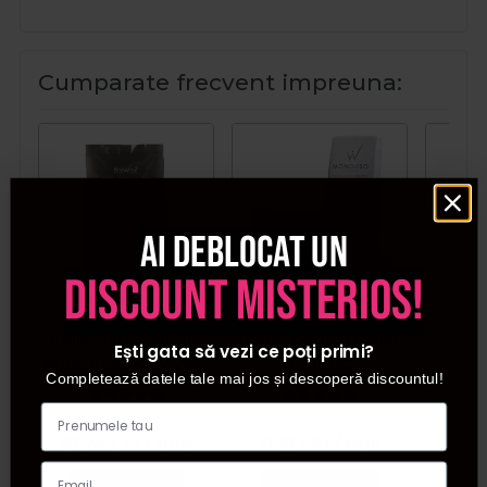
Cumparate frecvent impreuna:
Ai deblocat un
discount misterios!
Italwax Ceara
Italwax Banda de
Ita
epilatoare granule
hartie pentru epilat
e
Ești gata să vezi ce poți primi?
aurie Full Body Wax
100buc
lipo
Completează datele tale mai jos și descoperă discountul!
Luxury Premium 1kg
arom
Whit
81,24
LEI
/ buc
11,18
LEI
/ buc
7,5