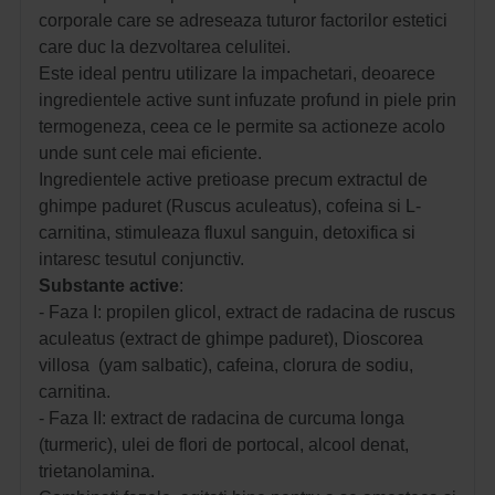
corporale care se adreseaza tuturor factorilor estetici
care duc la dezvoltarea celulitei.
Este ideal pentru utilizare la impachetari, deoarece
ingredientele active sunt infuzate profund in piele prin
termogeneza, ceea ce le permite sa actioneze acolo
unde sunt cele mai eficiente.
Ingredientele active pretioase precum extractul de
ghimpe paduret (Ruscus aculeatus), cofeina si L-
carnitina, stimuleaza fluxul sanguin, detoxifica si
intaresc tesutul conjunctiv.
Substante
active
:
- Faza I: propilen glicol, extract de radacina de ruscus
aculeatus (extract de ghimpe paduret), Dioscorea
villosa (yam salbatic), cafeina, clorura de sodiu,
carnitina.
- Faza II: extract de radacina de curcuma longa
(turmeric), ulei de flori de portocal, alcool denat,
trietanolamina.