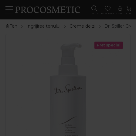
CAUTA
FAVORITE
CONT
COS
🧴Ten
Ingrijirea tenului
Creme de zi
Dr. Spiller Cre
Pret special