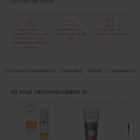
un cont de client.
Creaza-ti cont si
Transport Gratuit La
Peste 29 ani de
primesti 2% inapoi sub
comenzi de peste 399
experienta in domeniu
forma de bonus de
LEI
fidelitate pentru fiecare
achizitie.
Iti mai recomandam si:
Descriere
Detalii
Cumparate fre
Iti mai recomandam si: