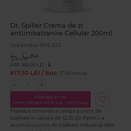
Dr. Spiller Crema de zi
antiimbatranire Cellular 200ml
Cod produs
SPIL-233
PRP: 650,00
LEI
617,50
LEI
/ buc
(TVA inclus)
−
+
Adauga in cos
Livrare estimata: luni 10 aug. - marți 11 aug.
Plaseaza comanda si castiga puncte de
loialitate in valoare de
12,35
LEI
Pentru a
acumula puncte de loialitate trebuie sa detii