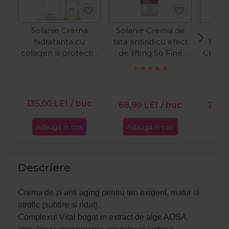
Solanie Crema
Solanie Crema de
hidratanta cu
fata antirid cu efect
Meer
colagen si protectie
de lifting So Fine
Crema
UV pentru fata
250ml
cu co
Special 50ml
fata
Coll
135,00
LEI
/ buc
68,99
LEI
/ buc
261,
Adauga in cos
Adauga in cos
Ada
Descriere
Crema de zi anti aging pentru ten exigent, matur si
atrofic (subtire si ridat).
Complexul Vital bogat in extract de alge AOSA