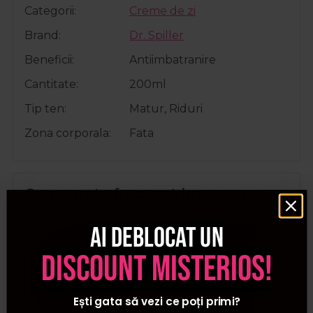
Categorii
Creme de zi
Brand
Dr. Spiller
Beneficii
Antiimbatranire
Cantitate
200ml
Tip ten
Matur, Riduri
Zona corporala
Fata
Cumparate frecvent impreuna:
Ai deblocat un
Pret special
Pret special
discount misterios!
Ești gata să vezi ce poți primi?