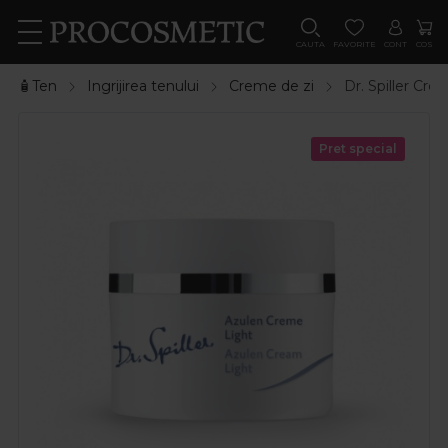
CAUTA
FAVORITE
CONT
COS
🧴Ten
Ingrijirea tenului
Creme de zi
Dr. Spiller Cr
Pret special