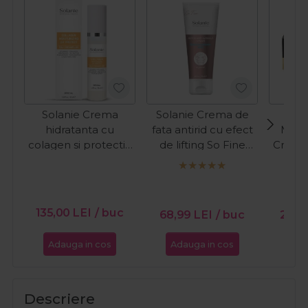
Solanie Crema
Solanie Crema de
hidratanta cu
fata antirid cu efect
Meer
colagen si protectie
de lifting So Fine
Crema
UV pentru fata
250ml
cu co
Special 50ml
fata
Coll
135,00
LEI
/ buc
68,99
LEI
/ buc
261,
Adauga in cos
Adauga in cos
Ada
Descriere