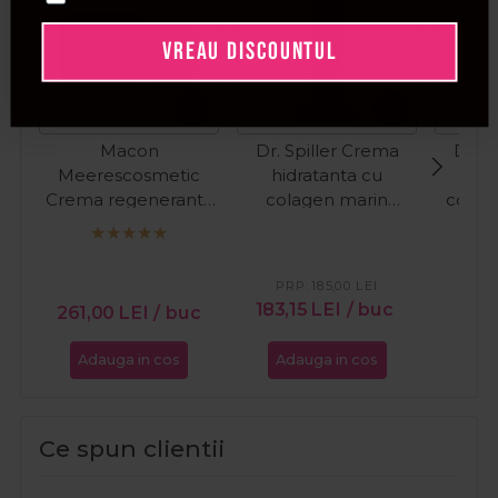
VREAU DISCOUNTUL
Macon
Dr. Spiller Crema
Dr. S
Meerescosmetic
hidratanta cu
hid
Crema regeneranta
colagen marin
colag
cu colagen pentru
Collagen Aqua Plus
fata Regenerant
50ml
PR
Collagen Repair
40
PRP:
185,00
LEI
50ml
183,15
LEI
/ buc
261,00
LEI
/ buc
Adauga in cos
Adauga in cos
Ada
Ce spun clientii