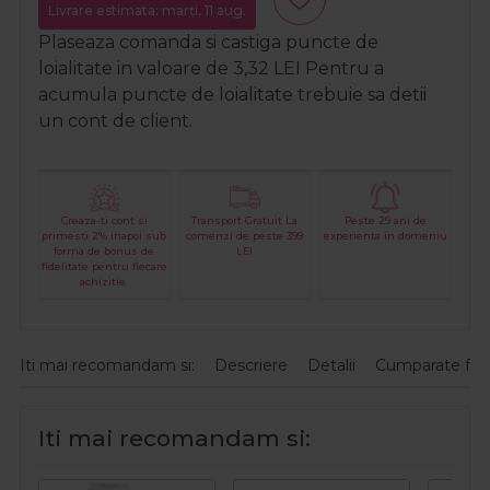
Livrare estimata: marți, 11 aug.
Plaseaza comanda si castiga puncte de
loialitate in valoare de
3,32
LEI
Pentru a
acumula puncte de loialitate trebuie sa detii
un cont de client.
Creaza-ti cont si
Transport Gratuit La
Peste 29 ani de
primesti 2% inapoi sub
comenzi de peste 399
experienta in domeniu
forma de bonus de
LEI
fidelitate pentru fiecare
achizitie.
Iti mai recomandam si:
Descriere
Detalii
Cumparate fre
Iti mai recomandam si: