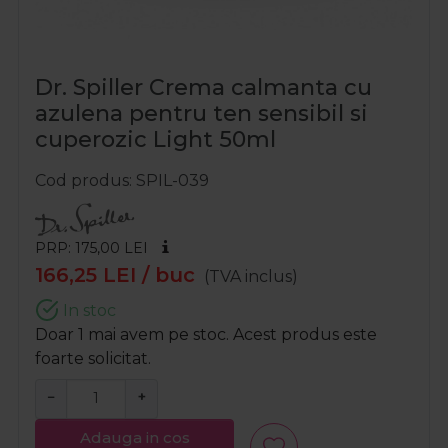
Dr. Spiller Crema calmanta cu
azulena pentru ten sensibil si
cuperozic Light 50ml
Cod produs
SPIL-039
PRP: 175,00
LEI
166,25
LEI
/ buc
(TVA inclus)
In stoc
Doar 1 mai avem pe stoc. Acest produs este
foarte solicitat.
−
+
Adauga in cos