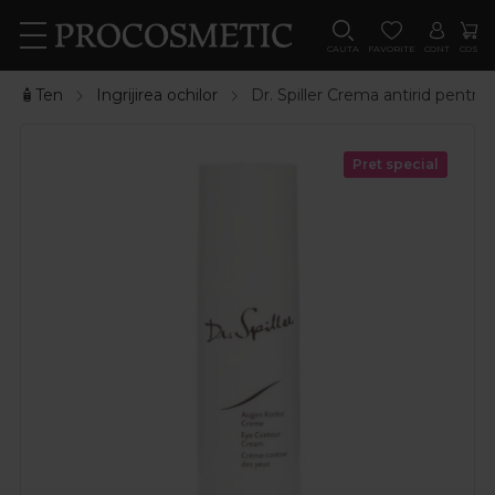
CAUTA
FAVORITE
CONT
COS
🧴Ten
Ingrijirea ochilor
Dr. Spiller Crema antirid pentru
Pret special