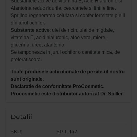
Substantele active de vitamina E, Acid Hialuronic si
Alantoina reduc ridurile, cearcanele si liniile fine.
Sprijina regenerarea celulara si confer fermitate pielii
din jurul ochilor.
Substante
active
: ulei de ricin, ulei de migdale,
vitamina E, acid hialuronic, aloe vera, miere,
glicerina, uree, alantoina.
Se tamponeaza in jurul ochilor o cantitate mica, de
preferat seara.
Toate produsele achizitionate de pe site-ul nostru
sunt originale.
Declaratie de conformitate ProCosmetic.
Procosmetic este distribuitor autorizat Dr. Spiller.
Detalii
SKU
SPIL-142