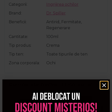
Categorii
Ingrijirea ochilor
Brand
Dr. Spiller
Beneficii
Antirid, Fermitate,
Regenerare
Cantitate
100ml
Tip produs
Crema
Tip ten
Toate tipurile de ten
Zona corporala
Ochi
Cumparate frecvent impreuna:
Ai deblocat un
Pret special
discount misterios!