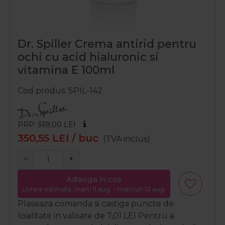
Dr. Spiller Crema antirid pentru
ochi cu acid hialuronic si
vitamina E 100ml
Cod produs
SPIL-142
PRP: 369,00
LEI
350,55
LEI
/ buc
(TVA inclus)
−
+
Adauga in cos
Livrare estimata: marți 11 aug. - miercuri 12 aug.
Plaseaza comanda si castiga puncte de
loialitate in valoare de
7,01
LEI
Pentru a