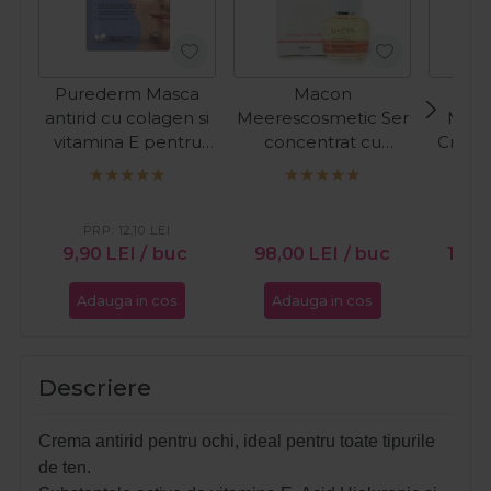
Purederm Masca
Macon
antirid cu colagen si
Meerescosmetic Ser
Meer
vitamina E pentru
concentrat cu
Crema
ochi 30buc
vitamina A
pentru
Dermanorm 15ml
Re
Collag
PRP:
12,10
LEI
9,90
LEI
/ buc
98,00
LEI
/ buc
165,
Adauga in cos
Adauga in cos
Ada
Descriere
Crema antirid pentru ochi, ideal pentru toate tipurile
de ten.