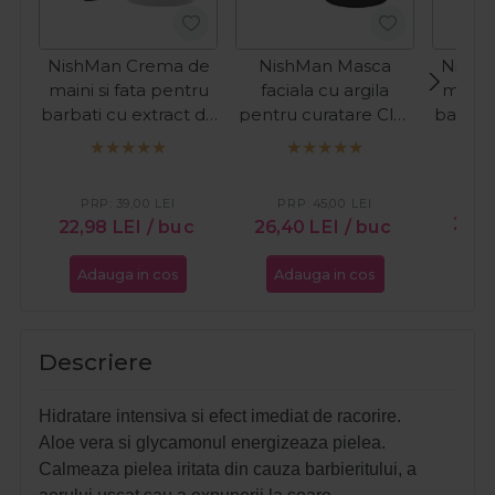
NishMan Crema de
NishMan Masca
NishM
maini si fata pentru
faciala cu argila
maini 
barbati cu extract de
pentru curatare Clay
barbati
rodie 300ml
Mask 450g
mu
PR
PRP:
39,00
LEI
PRP:
45,00
LEI
21,9
22,98
LEI
/ buc
26,40
LEI
/ buc
Adauga in cos
Adauga in cos
Ada
Descriere
Hidratare intensiva si efect imediat de racorire.
Aloe vera si glycamonul energizeaza pielea.
Calmeaza pielea iritata din cauza barbieritului, a