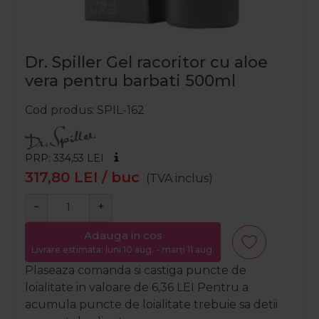
Dr. Spiller Gel racoritor cu aloe
vera pentru barbati 500ml
Cod produs
SPIL-162
PRP: 334,53
LEI
317,80
LEI
/ buc
(TVA inclus)
−
+
Adauga in cos
Livrare estimata: luni 10 aug. - marți 11 aug.
Plaseaza comanda si castiga puncte de
loialitate in valoare de
6,36
LEI
Pentru a
acumula puncte de loialitate trebuie sa detii