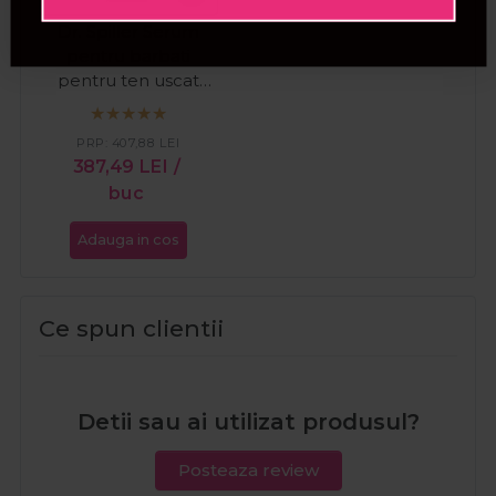
Dr. Spiller Serum
pentru barbati
pentru ten uscat
Vitamin Booster
30ml
PRP:
407,88
LEI
387,49
LEI
/
buc
Adauga in cos
Ce spun clientii
Detii sau ai utilizat produsul?
Posteaza review