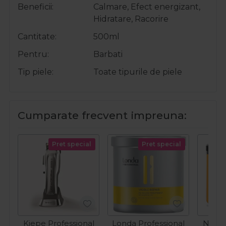
Beneficii
Calmare, Efect energizant,
Hidratare, Racorire
Cantitate
500ml
Pentru
Barbati
Tip piele
Toate tipurile de piele
Cumparate frecvent impreuna:
Pret special
Pret special
Kiepe Professional
Londa Professional
NishM