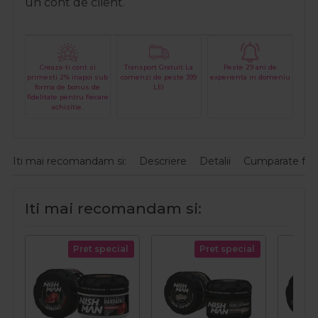
un cont de client.
Creaza-ti cont si
Transport Gratuit La
Peste 29 ani de
primesti 2% inapoi sub
comenzi de peste 399
experienta in domeniu
forma de bonus de
LEI
fidelitate pentru fiecare
achizitie.
Iti mai recomandam si:
Descriere
Detalii
Cumparate fre
Iti mai recomandam si:
Pret special
Pret special