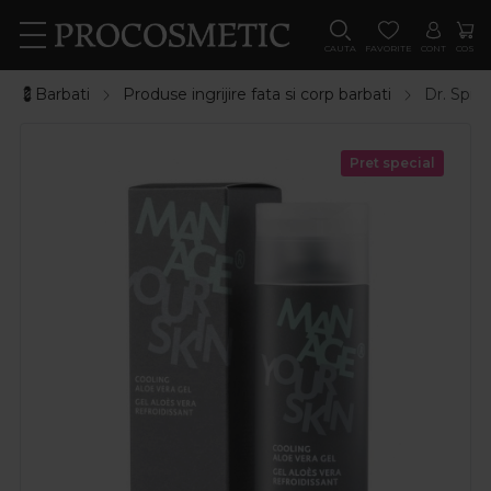
CAUTA
FAVORITE
CONT
COS
💈Barbati
Produse ingrijire fata si corp barbati
Dr. Spill
Pret special