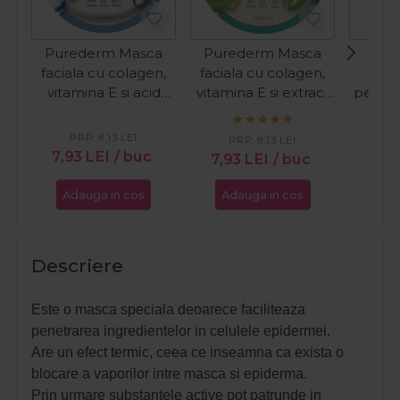
Purederm Masca
Purederm Masca
Sol
faciala cu colagen,
faciala cu colagen,
algi
vitamina E si acid
vitamina E si extract
pentru
hialuronic 1buc
de aloe vera 1buc
de lifti
PRP:
8,13
LEI
PRP:
8,13
LEI
7,93
LEI
/ buc
7,93
LEI
/ buc
19,
Adauga in cos
Adauga in cos
Ada
Descriere
Este o masca speciala deoarece faciliteaza
penetrarea ingredientelor in celulele epidermei.
Are un efect termic, ceea ce inseamna ca exista o
blocare a vaporilor intre masca si epiderma.
Prin urmare substantele active pot patrunde in