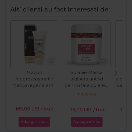
Alti clienti au fost interesati de:
Macon
Solanie Masca
Sol
Meerescosmetic
alginata antirid
algina
Masca regeneranta
pentru fata cu efect
pentru 
pentru fata
de lifting Boto-Lift
Caviar 
Regenerant
90g
Collagen Repair
165,00
LEI
/ buc
175,00
LEI
/ buc
142,
50ml
Adauga in cos
Adauga in cos
Ada