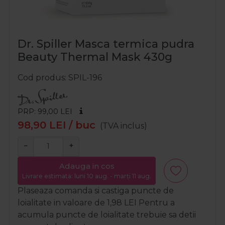
Dr. Spiller Masca termica pudra
Beauty Thermal Mask 430g
Cod produs
SPIL-196
PRP: 99,00
LEI
98,90
LEI
/ buc
(TVA inclus)
−
+
Adauga in cos
Livrare estimata: luni 10 aug. - marți 11 aug.
Plaseaza comanda si castiga puncte de
loialitate in valoare de
1,98
LEI
Pentru a
acumula puncte de loialitate trebuie sa detii