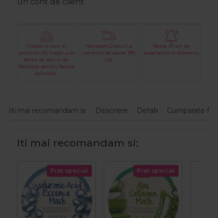
un cont de client.
Creaza-ti cont si
Transport Gratuit La
Peste 29 ani de
primesti 2% inapoi sub
comenzi de peste 399
experienta in domeniu
forma de bonus de
LEI
fidelitate pentru fiecare
achizitie.
Iti mai recomandam si:
Descriere
Detalii
Cumparate fre
Iti mai recomandam si:
Pret special
Pret special