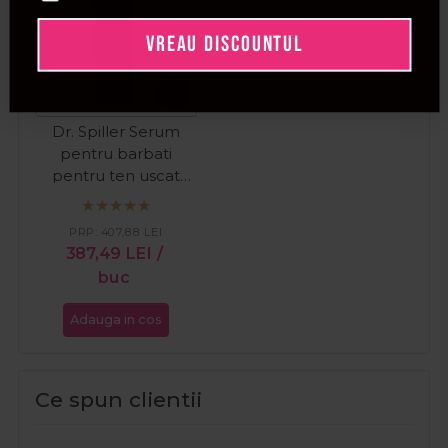
VREAU DISCOUNTUL
Dr. Spiller Serum
pentru barbati
pentru ten uscat
Vitamin Booster
30ml
PRP:
407,88
LEI
387,49
LEI
/
buc
Adauga in cos
Ce spun clientii