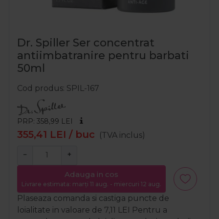
Dr. Spiller Ser concentrat
antiimbatranire pentru barbati
50ml
Cod produs
SPIL-167
PRP: 358,99
LEI
355,41
LEI
/ buc
(TVA inclus)
−
+
Adauga in cos
Livrare estimata: marți 11 aug. - miercuri 12 aug.
Plaseaza comanda si castiga puncte de
loialitate in valoare de
7,11
LEI
Pentru a