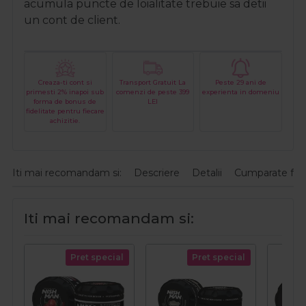
acumula puncte de loialitate trebuie sa detii
un cont de client.
Creaza-ti cont si
Transport Gratuit La
Peste 29 ani de
primesti 2% inapoi sub
comenzi de peste 399
experienta in domeniu
forma de bonus de
LEI
fidelitate pentru fiecare
achizitie.
Iti mai recomandam si:
Descriere
Detalii
Cumparate fre
Iti mai recomandam si:
Pret special
Pret special