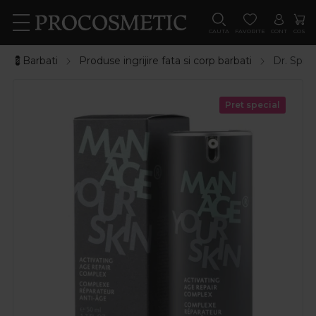
CAUTA
FAVORITE
CONT
COS
💈Barbati
Produse ingrijire fata si corp barbati
Dr. Spil
Pret special