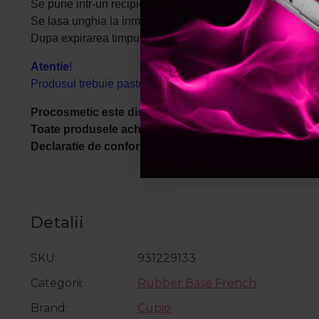
Se pune intr-un recipient sau in capsule speciale Soak O
Se lasa unghia la inmuiat pentru 10-15 minute.
Dupa expirarea timpului, se indeparteaza materialul de pe
Atentie
!
Produsul trebuie pastrat la temperatura ambientala cuprin
Procosmetic este distribuitor autorizat Cupio.
Toate produsele achizitionate de pe site-ul nostru sunt
Declaratie de conformitate ProCosmetic.
Detalii
SKU
931229133
Categorii
Rubber Base French
Brand
Cupio