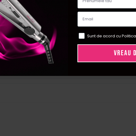
ff Remover si se aplica pe punghie.
 unghii cu ajutorul unei spatule metalice.
Sunt de acord cu Politica
sa intre 15°C si 25°C.
Temperaturile scazute sau foarte ridicate
VREAU 
 originale.