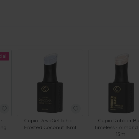
ial
e
Cupio RevoGel lichid -
Cupio Rubber B
ing
Frosted Coconut 15ml
Timeless - Almond 
15ml