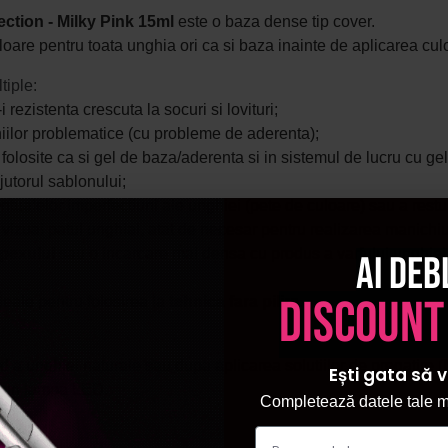
tion - Milky Pink 15ml
este o baza dense tip cover.
culoare pentru toata unghia ori ca si baza inainte de aplicarea culo
ltiple:
 rezistenta crescuta la socuri si lovituri;
hiilor problematice (cu probleme de aderenta);
losite ca si gel de baza/aderenta si in sistemul de lucru cu gel
jutorul sablonului;
ualelor imperfectiuni ale unghiei (pete de culoare) sau a restur
i vizual patul unghial, atat de necesar pentru realizarea manichiu
apexului
sau o incarcare mai densa cu produs a varfului unghie
Ai deb
discount
eale pentru folosirea la
tehnica fara pilire
.
 a unghiei naturale sau dupa aplicarea solutiilor de pregatire (
Ești gata să v
c in lampa LED.
Completează datele tale ma