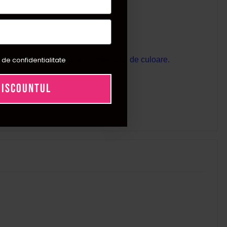
 de confidentialitate
 pot cauza sedimentarea pigmentului de culoare.
DISCOUNTUL