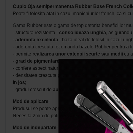
Cupio Oja semipermanenta Rubber Base French Collec
Poate fi folosita atat in cazul manichiurilor french, ca si 
Gama Rubber este o gama de top datorita beneficiilor mu
- structura rezistenta -
consolideaza unghia
, asigurandu-i
-
aderenta excelenta
- baza ideal de folosit in cazul ung
- aderenta crescuta recomanda bazele Rubber pentru a fi fo
- permite
realizarea unor extensii scurte sau medii
cu a
-
grad de pigmentare crescut
ce permite acoperirea event
- confera aspect natural placut si posibilitatea de prelung
- densitatea crescuta permite
modelarea cu usurinta a 
in jos
;
- gradul crescut de
autonivelare
fac ojele Rubber Base id
Mod de aplicare
:
Produsul se poate aplica imediat dupa pregatirea standard
Necesita 2min de polimerizare in lampa UV sau 30-60se
Mod de indepartare
: