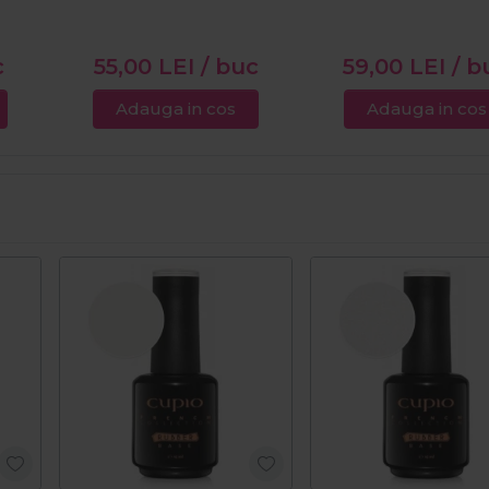
c
55,00
LEI
/ buc
59,00
LEI
/ b
Adauga in cos
Adauga in cos