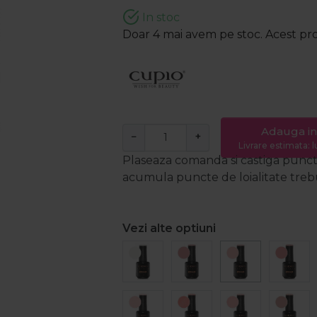
In stoc
Doar 4 mai avem pe stoc. Acest prod
Adauga in
−
+
Livrare estimata: l
Plaseaza comanda si castiga puncte
acumula puncte de loialitate trebui
Vezi alte optiuni