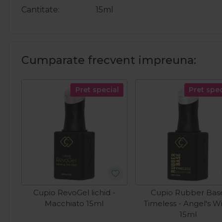
Cantitate
15ml
Cumparate frecvent impreuna:
Pret special
Pret spec
Cupio RevoGel lichid -
Cupio Rubber Bas
Macchiato 15ml
Timeless - Angel's W
15ml