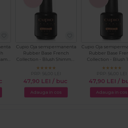
nenta
Cupio Oja semipermanenta
Cupio Oja semiperm
ch
Rubber Base French
Rubber Base Fre
ream
Collection - Blush Shimmer
Collection - Blush 
White 15ml
PRP:
56,00
LEI
PRP:
56,00
LEI
c
47,90
LEI
/ buc
47,90
LEI
/ b
Adauga in cos
Adauga in cos