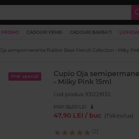
PROMO
CADOURI FEMEI
CADOURI BARBATI
LICHIDA
Oja semipermanenta Rubber Base French Collection - Milky Pin
Cupio Oja semipermanen
Pret special
- Milky Pink 15ml
Cod produs
931229133
PRP: 56,00
LEI
47,90
LEI
/ buc
(TVA inclus)
[2]