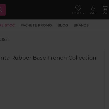
FAVORITE
CONT
COS
RE STOC
PACHETE PROMO
BLOG
BRANDS
k 15ml
ta Rubber Base French Collection