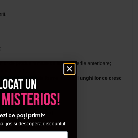
rii.
;
ilor de produs ramase de la intretinerile anterioare;
rilor French;
i ce permite
corectia formei in cazul unghiilor ce cresc
locat un
 misterios!
Nail Prep si Nail Bonder).
ezi ce poți primi?
i jos și descoperă discountul!