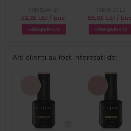
PRP:
55,00
LEI
PRP:
59,00
LEI
52,25
LEI
/ buc
56,05
LEI
/ bu
Adauga in cos
Adauga in cos
Alti clienti au fost interesati de: