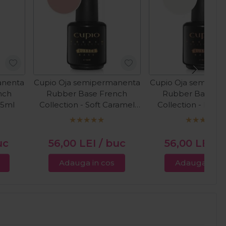
anenta
Cupio Oja semipermanenta
Cupio Oja semiper
nch
Rubber Base French
Rubber Base Fr
15ml
Collection - Soft Caramel
Collection - Milky
15ml
15ml
uc
56,00
LEI
/ buc
56,00
LEI
/ 
Adauga in cos
Adauga in c