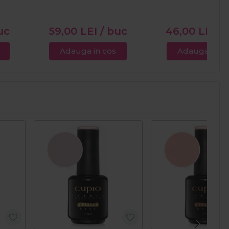
uc
59,00
LEI
/ buc
46,00
LEI
/
Adauga in cos
Adauga in c