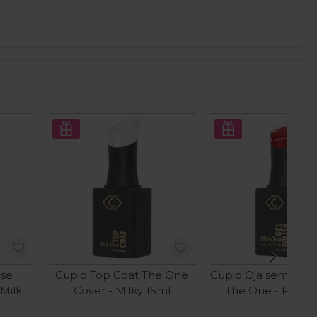
ase
Cupio Top Coat The One
Cupio Oja semiper
Milk
Cover - Milky 15ml
The One - Ferrari