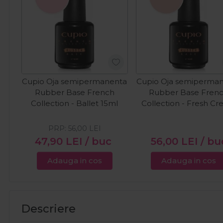
Cupio Oja semipermanenta
Cupio Oja semiperma
Rubber Base French
Rubber Base Fren
Collection - Ballet 15ml
Collection - Fresh C
15ml
PRP:
56,00
LEI
47,90
LEI
/ buc
56,00
LEI
/ bu
Adauga in cos
Adauga in cos
Descriere