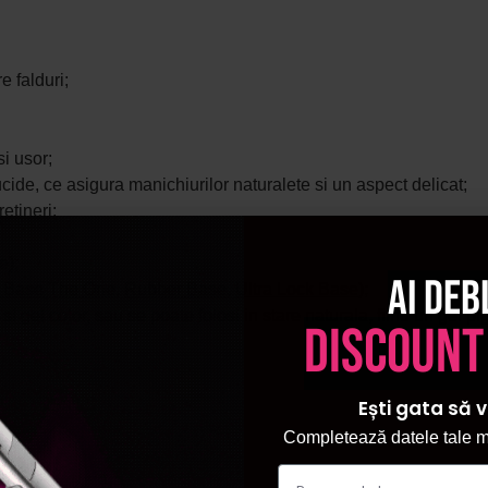
e falduri;
i usor;
ucide, ce asigura manichiurilor naturalete si un aspect delicat;
etineri;
e);
Ai deb
 Base The One
,
Rubber Base
,
Ultra Lock Base
);
i gel color, sau se poate folosi in stare naturala, fiind un gel pi
discount
Ești gata să v
Completează datele tale ma