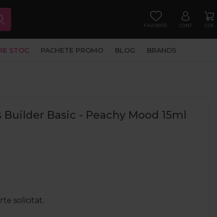
FAVORITE
CONT
COS
RE STOC
PACHETE PROMO
BLOG
BRANDS
s Builder Basic - Peachy Mood 15ml
e solicitat.