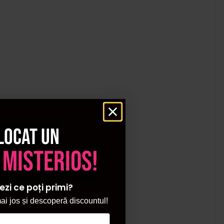
locat un
gmentat.
 misterios!
ezi ce poți primi?
i jos și descoperă discountul!