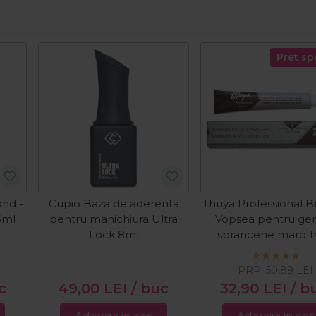
Pret sp
nd -
Cupio Baza de aderenta
Thuya Professional B
5ml
pentru manichiura Ultra
Vopsea pentru gen
Lock 8ml
sprancene maro 1
PRP:
50,89
LEI
c
49,00
LEI
/ buc
32,90
LEI
/ b
Adauga in cos
Adauga in cos