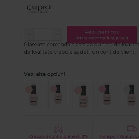
Adauga in cos
−
+
Livrare estimata: luni, 10 aug.
Plaseaza comanda si castiga puncte de loialita
de loialitate trebuie sa detii un cont de client.
Vezi alte optiuni
Creaza-ti cont si primesti 2%
Transport Gratuit 