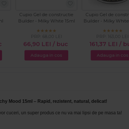
Cupio Gel de constructie
Cupio Gel de constr
ml
Builder - Milky White 15ml
Builder - Milky Whit
PRP:
68,00
LEI
PRP:
163,00
LEI
c
66,90
LEI
/ buc
161,37
LEI
/ b
Adauga in cos
Adauga in cos
hy Mood 15ml – Rapid, rezistent, natural, delicat!
e vor cuceri, un super produs ce nu va mai lipsi de pe masa ta!