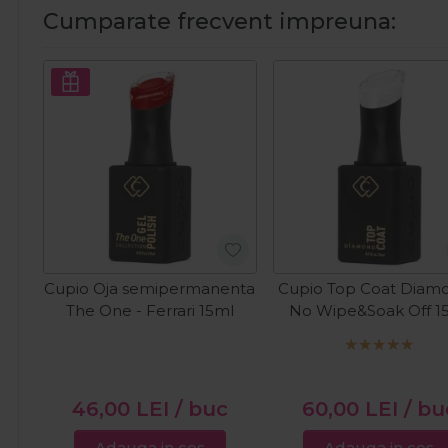
Cumparate frecvent impreuna:
Cupio Oja semipermanenta
Cupio Top Coat Diamo
The One - Ferrari 15ml
No Wipe&Soak Off 1
46,00
LEI
/ buc
60,00
LEI
/ bu
Adauga in cos
Adauga in cos