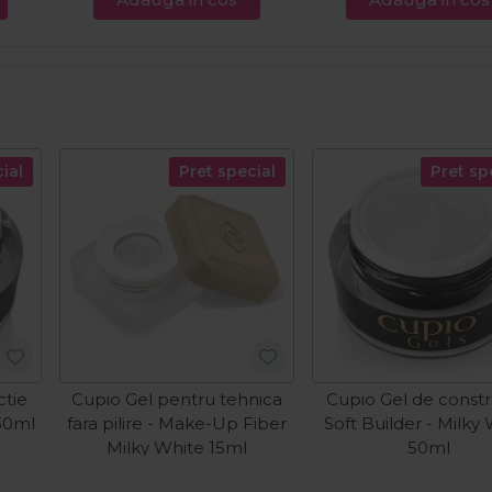
ial
Pret special
Pret sp
ctie
Cupio Gel pentru tehnica
Cupio Gel de constr
 30ml
fara pilire - Make-Up Fiber
Soft Builder - Milky
Milky White 15ml
50ml