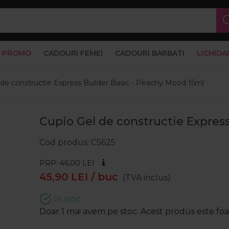
PROMO
CADOURI FEMEI
CADOURI BARBATI
LICHIDA
 de constructie Express Builder Basic - Peachy Mood 15ml
Cupio Gel de constructie Expres
Cod produs
C5625
PRP: 46,00
LEI
45,90
LEI
/ buc
(TVA inclus)
In stoc
Doar 1 mai avem pe stoc. Acest produs este foart