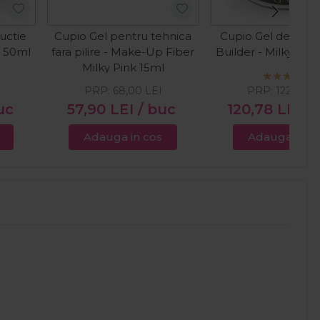
uctie
Cupio Gel pentru tehnica
Cupio Gel de cons
e 50ml
fara pilire - Make-Up Fiber
Builder - Milky Wh
Milky Pink 15ml
PRP:
68,00
LEI
PRP:
122,00
L
uc
57,90
LEI
/ buc
120,78
LEI
/
Adauga in cos
Adauga in c