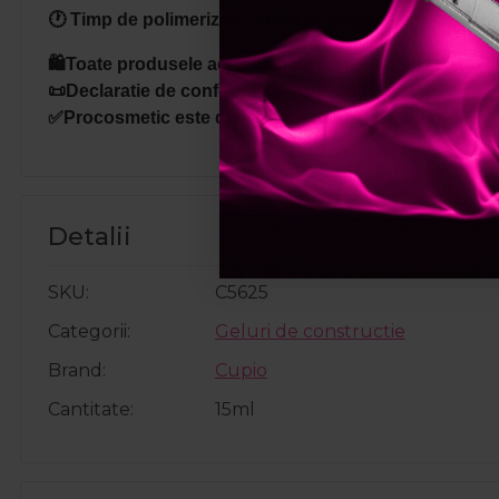
🕐 Timp de polimerizare
:
90sec in lampa Led,
3-4 min i
🛍️Toate produsele achizitionate de pe site-ul nostru s
📜Declaratie de conformitate ProCosmetic.
✅Procosmetic este distribuitor autorizat Cupio.
Detalii
SKU
C5625
Categorii
Geluri de constructie
Brand
Cupio
Cantitate
15ml