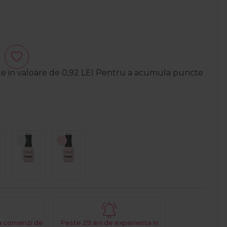
te in valoare de
0,92
LEI
Pentru a acumula puncte
La comenzi de
Peste 29 ani de experienta in