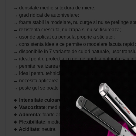
→ densitate medie si textura de miere;
→ grad ridicat de autonivelare;
→ foarte stabil la modelare, nu curge si nu se prelinge spr
→ rezistenta crescuta, nu crapa si nu se fisureaza;
→ usor de aplicat cu pensula proprie a sticlutei;
→ consistenta ideala ce permite o modelare facuta rapid s
→ disponibile in 7 variante de culori naturale, usor transl
→ ideal pentru protectia cu gel pe unghia naturala sau intr
→ permite realizarea unor extensii scurte;
→ ideal pentru tehnicile rapide de salon (tehnica fara pilir
→ necesita aplicarea anterioara a unui gel de baza (
Gum
→ peste gel se poate utiliza atat oja semipermanenta, cat s
🔸 Intensitate
culoare
: translucid.
🔸 Vascozitate
: medie spre ridicata.
🔸 Aderenta
: foarte aderent.
🔸 Flexibilitate
: medie.
🔸 Aciditate
: neutra.