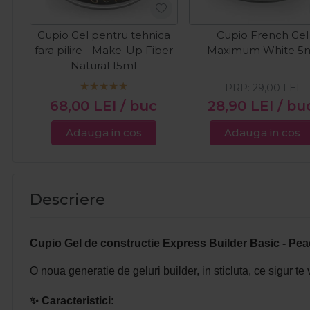
Cupio Gel pentru tehnica
Cupio French Gel
fara pilire - Make-Up Fiber
Maximum White 5
Natural 15ml
PRP:
29,00
LEI
68,00
LEI
/ buc
28,90
LEI
/ bu
Adauga in cos
Adauga in cos
Descriere
Cupio Gel de constructie Express Builder Basic - Peac
O noua generatie de geluri builder, in sticluta, ce sigur t
✨ Caracteristici
: