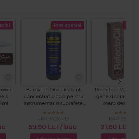
ecial
Pret special
Pret s
rown -
Barbicide Dezinfectant
Refectocil Vopsea
e si
concentrat biocid pentru
gene si sprancene 
4ml
instrumentar si suprafete
maro deschis 1
500ml
PRP:
67,76
LEI
PRP:
28,56
LE
uc
59,90
LEI
/ buc
21,80
LEI
/ 
Adauga in cos
Adauga in c