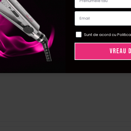
n lampa UV.
unt originale.
Sunt de acord cu Politica
VREAU 