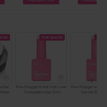
ecial
Pret special
Pret s
uctie
Pinx Polygel lichid First Love
Pinx Polygel lichid F
 White
- Forbidden Kiss 15ml
- Secret Baby 