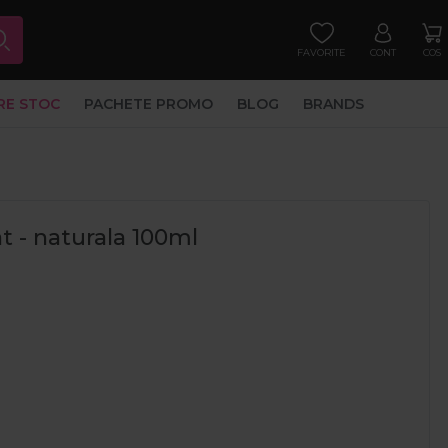
FAVORITE
CONT
COS
RE STOC
PACHETE PROMO
BLOG
BRANDS
at - naturala 100ml