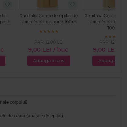
ilat
Xanitalia Ceara de epilat de
Xanitalia Ceara de e
 piele
unica folosinta aurie 100ml
unica folosinta cu
100ml
PRP:
12,00
LEI
PRP:
12,00
LE
uc
9,00
LEI
/ buc
9,00
LEI
/ 
Adauga in cos
Adauga in c
onele corpului!
rele de ceara (aparate de epilat).