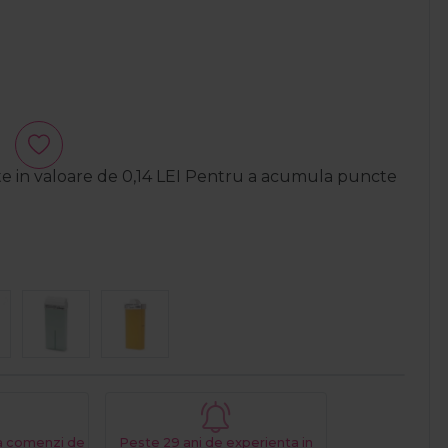
te in valoare de
0,14
LEI
Pentru a acumula puncte
La comenzi de
Peste 29 ani de experienta in