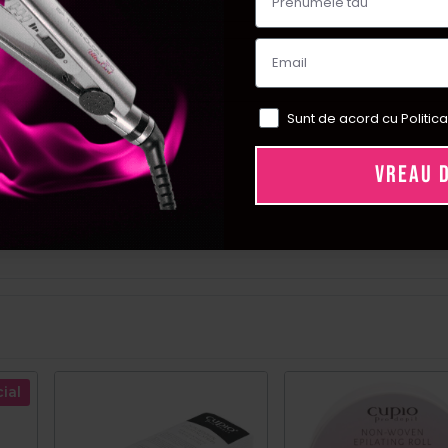
Sunt de acord cu Politica
VREAU 
ial