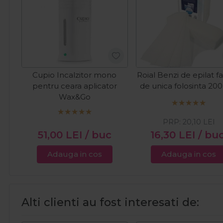
Cupio Incalzitor mono
Roial Benzi de epilat fa
pentru ceara aplicator
de unica folosinta 20
Wax&Go
PRP:
20,10
LEI
51,00
LEI
/ buc
16,30
LEI
/ bu
Adauga in cos
Adauga in cos
Alti clienti au fost interesati de: