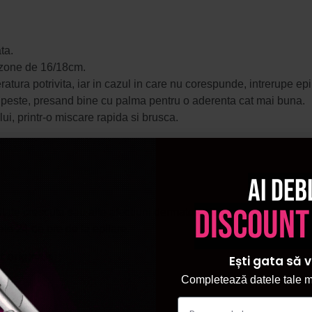
ta.
e zone de 16/18cm.
atura potrivita, iar in cazul in care nu corespunde, intrerupe epi
t peste, presand bine cu palma pentru o aderenta cat mai buna.
ui, printr-o miscare rapida si brusca.
Ai deb
discount
litate crescuta sau alte afectiuni dermatologice.
le 24 de ore de la epilare.
 originale.
Ești gata să v
Completează datele tale ma