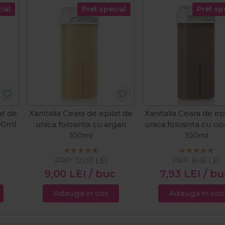
ial
Pret special
Pret sp
at de
Xanitalia Ceara de epilat de
Xanitalia Ceara de ep
100ml
unica folosinta cu argan
unica folosinta cu ci
100ml
100ml
PRP:
12,00
LEI
PRP:
8,45
LEI
9,00
LEI
/ buc
7,93
LEI
/ bu
Adauga in cos
Adauga in cos