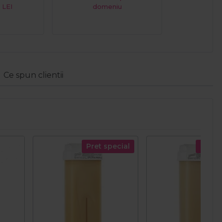
 LEI
domeniu
Ce spun clientii
Pret special
Pret s