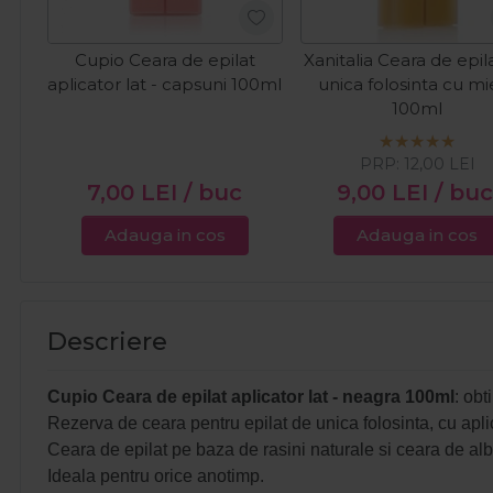
Cupio Ceara de epilat
Xanitalia Ceara de epil
aplicator lat - capsuni 100ml
unica folosinta cu mi
100ml
PRP:
12,00
LEI
7,00
LEI
/ buc
9,00
LEI
/ buc
Adauga in cos
Adauga in cos
Descriere
Cupio Ceara de epilat aplicator lat - neagra 100ml
: obt
Rezerva de ceara pentru epilat de unica folosinta, cu aplic
Ceara de epilat pe baza de rasini naturale si ceara de albi
Ideala pentru orice anotimp.