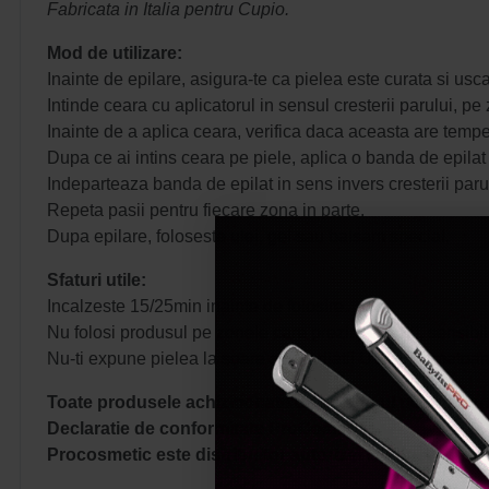
Fabricata in Italia pentru Cupio.
Mod de utilizare:
Inainte de epilare, asigura-te ca pielea este curata si usca
Intinde ceara cu aplicatorul in sensul cresterii parului, p
Inainte de a aplica ceara, verifica daca aceasta are temper
Dupa ce ai intins ceara pe piele, aplica o banda de epila
Indeparteaza banda de epilat in sens invers cresterii parul
Repeta pasii pentru fiecare zona in parte.
Dupa epilare, foloseste ulei, gel sau balsam special.
Sfaturi utile:
Incalzeste 15/25min inainte de folosire.
Nu folosi produsul pe zonele care prezinta iritatii, sensibi
Nu-ti expune pielea la soare sau radiatii UVA in urmatoare
Toate produsele achizitionate de pe site-ul nostru sunt
Declaratie de conformitate ProCosmetic.
Procosmetic este distribuitor autorizat Cupio.