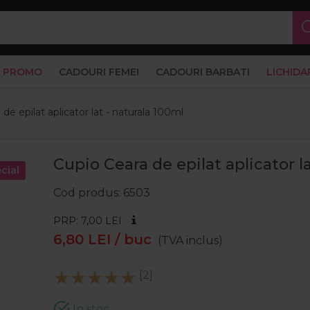
PROMO
CADOURI FEMEI
CADOURI BARBATI
LICHIDA
de epilat aplicator lat - naturala 100ml
Cupio Ceara de epilat aplicator l
cial
Cod produs
6503
PRP: 7,00
LEI
6,80
LEI
/ buc
(TVA inclus)
[2]
In stoc