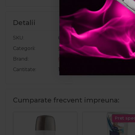
Detalii
SKU
6503
Categorii
Ceara aplicator
Brand
Cupio
Cantitate
100ml
Cumparate frecvent impreuna:
Pret spec