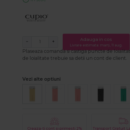
Adauga in cos
−
+
Livrare estimata: marți, 11 aug.
Plaseaza comanda si castiga puncte de loialita
de loialitate trebuie sa detii un cont de client.
Vezi alte optiuni
Creaza-ti cont si primesti 2%
Transport Gratuit 