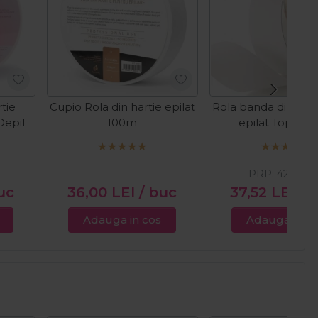
tie
Cupio Rola din hartie epilat
Rola banda din TNT
Depil
100m
epilat Top Qual
PRP:
42,29
LE
uc
36,00
LEI
/ buc
37,52
LEI
/ 
Adauga in cos
Adauga in c