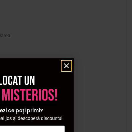
larea.
locat un
 misterios!
ezi ce poți primi?
i jos și descoperă discountul!