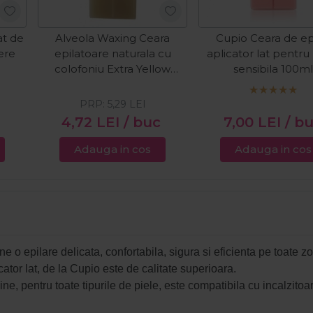
at de
Alveola Waxing Ceara
Cupio Ceara de ep
ere
epilatoare naturala cu
aplicator lat pentru
colofoniu Extra Yellow
sensibila 100ml
100ml
PRP:
5,29
LEI
4,72
LEI
/ buc
7,00
LEI
/ b
Adauga in cos
Adauga in cos
ine o epilare delicata, confortabila, sigura si eficienta pe toate z
ator lat, de la Cupio este de calitate superioara.
ne, pentru toate tipurile de piele, este compatibila cu incalzitoa