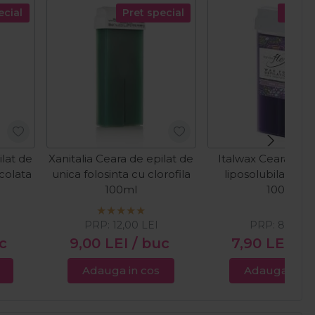
ecial
Pret special
Pret s
ilat de
Xanitalia Ceara de epilat de
Italwax Ceara epi
ocolata
unica folosinta cu clorofila
liposolubila Flex
100ml
100ml
PRP:
12,00
LEI
PRP:
8,13
LE
c
9,00
LEI
/ buc
7,90
LEI
/ 
Adauga in cos
Adauga in c