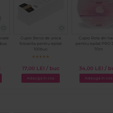
ciale
Cupio Benzi de unica
Cupio Rola din har
0buc
folosinta pentru epilat
pentru epilat PRO 
100buc
70m
c
17,00
LEI
/ buc
34,00
LEI
/ b
Adauga in cos
Adauga in cos