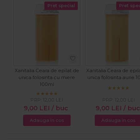
Pret special
Pret spec
Xanitalia Ceara de epilat de
Xanitalia Ceara de epil
unica folosinta cu miere
unica folosinta aurie 
100ml
PRP:
12,00
LEI
PRP:
12,00
LEI
9,00
LEI
/ buc
9,00
LEI
/ buc
Adauga in cos
Adauga in cos