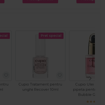
ecial
Pret special
entru
Cupio Tratament pentru
Cupio Ulei arom
ml
unghii Recover 10ml
pipeta pentru cuti
Bubble Gum 1