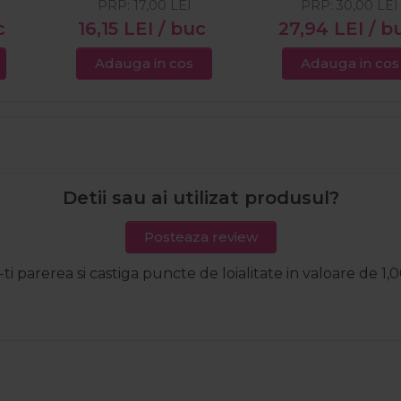
PRP:
17,00
LEI
PRP:
30,00
LEI
c
16,15
LEI
/ buc
27,94
LEI
/ b
Adauga in cos
Adauga in cos
Detii sau ai utilizat produsul?
Posteaza review
-ti parerea si castiga puncte de loialitate in valoare de 1,0