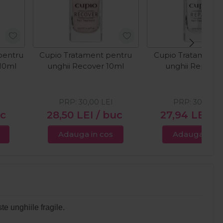
 pentru
Cupio Tratament pentru
Cupio Tratament 
 10ml
unghii Recover 10ml
unghii Repair 
PRP:
30,00
LEI
PRP:
30,00
L
uc
28,50
LEI
/ buc
27,94
LEI
/ 
Adauga in cos
Adauga in c
te unghiile fragile.