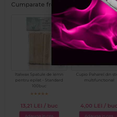
Cumparate frecvent impreuna:
Italwax Spatule de lemn
Cupio Paharel din sti
pentru epilat - Standard
multifunctional
100buc
13,21
LEI
/ buc
4,00
LEI
/ bu
Adauga in cos
Adauga in cos