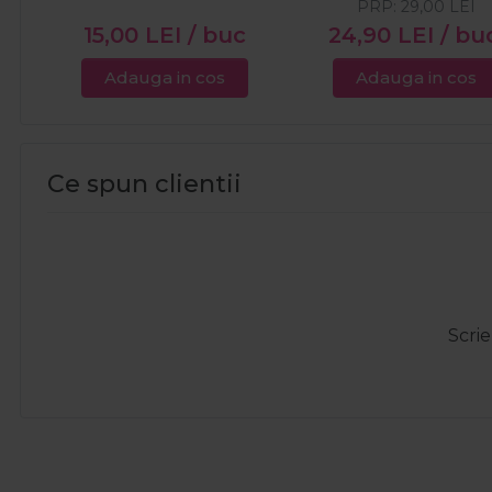
PRP:
29,00
LEI
15,00
LEI
/ buc
24,90
LEI
/ bu
Adauga in cos
Adauga in cos
Ce spun clientii
Scrie