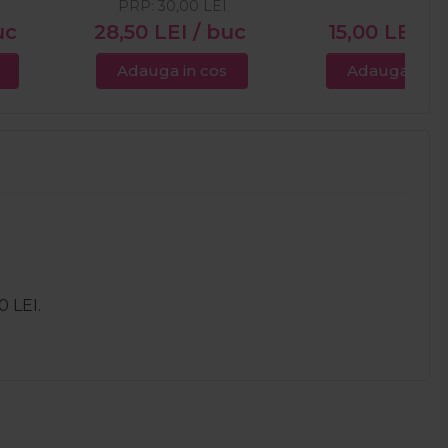
PRP:
30,00
LEI
uc
28,50
LEI
/ buc
15,00
LEI
/ 
Adauga in cos
Adauga in c
0 LEI.