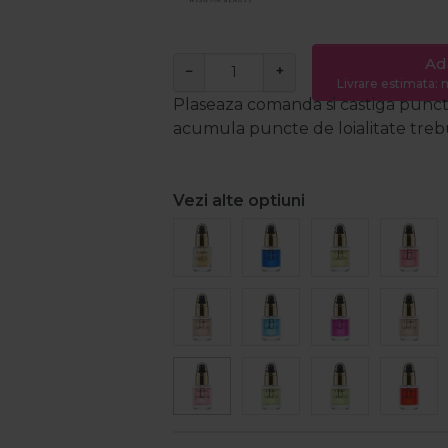
Ad
−
+
Livrare estimata: m
Plaseaza comanda si castiga puncte
acumula puncte de loialitate trebui
Vezi alte optiuni