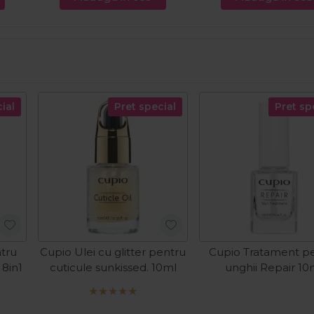
ial
Pret special
Pret sp
tru
Cupio Ulei cu glitter pentru
Cupio Tratament p
8in1
cuticule sunkissed. 10ml
unghii Repair 10