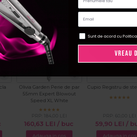
Pret special
Sunt de acord cu Politica
VREAU 
cla
Olivia Garden Perie de par
Cupio Registru de ster
55mm Expert Blowout
Speed XL White
PRP:
184,00
LEI
PRP:
60,00
LEI
c
160,63
LEI
/ buc
59,90
LEI
/ b
Adauga in cos
Adauga in cos