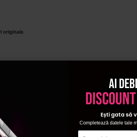
 originale.
Ai deb
discount
Ești gata să v
Completează datele tale ma