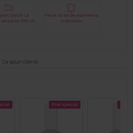
port Gratuit La
Peste 29 ani de experienta
 de peste 399 LEI
in domeniu
Ce spun clientii
ecial
Pret special
Pret s