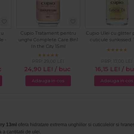
cu
Cupio Tratament pentru
Cupio Ulei cu glitter
e -
unghii Complete Care 8in1
cuticule sunkissed.
In the City 15ml
PRP:
29,00
LEI
PRP:
17,00
LEI
c
24,90
LEI
/ buc
16,15
LEI
/ b
Adauga in cos
Adauga in cos
rry 13ml
ofera hidratare extrema unghiilor si cuticulelor si hranes
a cantitatii de ulei.