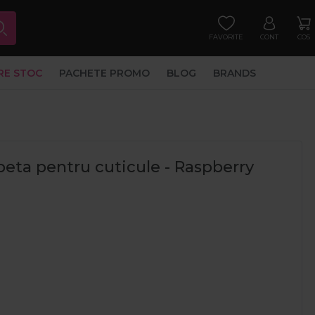
FAVORITE
CONT
COS
RE STOC
PACHETE PROMO
BLOG
BRANDS
peta pentru cuticule - Raspberry