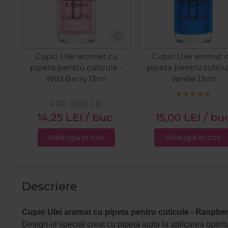
Cupio Ulei aromat cu
Cupio Ulei aromat 
pipeta pentru cuticule -
pipeta pentru cuticul
Wild Berry 13ml
Vanilla 13ml
PRP:
15,00
LEI
14,25
LEI
/ buc
15,00
LEI
/ bu
Adauga in cos
Adauga in cos
Descriere
Cupio Ulei aromat cu pipeta pentru cuticule - Raspbe
Design-ul special creat cu pipeta ajuta la aplicarea optima 