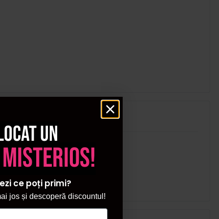
locat un
 misterios!
ezi ce poți primi?
i jos și descoperă discountul!