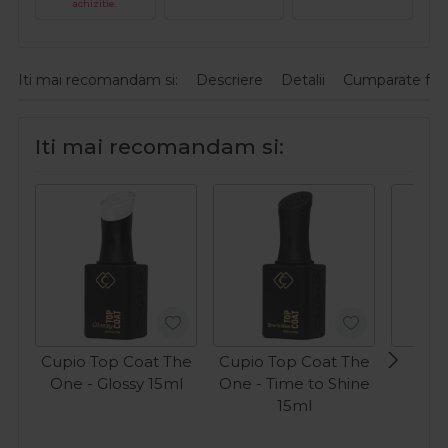
achizitie.
Iti mai recomandam si:
Descriere
Detalii
Cumparate fre
Iti mai recomandam si:
Cupio Top Coat The
Cupio Top Coat The
Pin
One - Glossy 15ml
One - Time to Shine
Ess
15ml