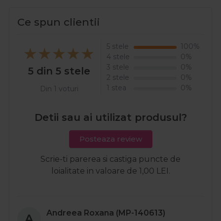
Ce spun clientii
5 stele
100%
4 stele
0%
3 stele
0%
5 din 5 stele
2 stele
0%
1 stea
0%
Din 1 voturi
Detii sau ai utilizat produsul?
Posteaza review
Scrie-ti parerea si castiga puncte de
loialitate in valoare de 1,00 LEI.
Andreea Roxana (MP-140613)
A