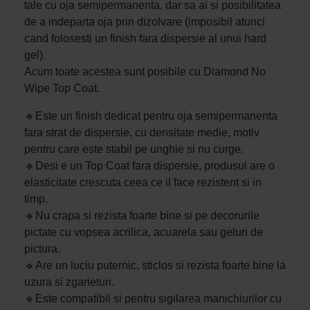
tale cu oja semipermanenta, dar sa ai si posibilitatea
de a indeparta oja prin dizolvare (imposibil atunci
cand folosesti un finish fara dispersie al unui hard
gel).
Acum toate acestea sunt posibile cu Diamond No
Wipe Top Coat.
🔹Este un finish dedicat pentru oja semipermanenta
fara strat de dispersie, cu
densitate medie, motiv
pentru care este stabil pe unghie si nu curge.
🔹Desi e un Top Coat fara dispersie, produsul are o
elasticitate crescuta ceea ce il face rezistent si in
timp.
🔹Nu crapa si rezista foarte bine si pe decorurile
pictate cu vopsea acrilica, acuarela sau geluri de
pictura.
🔹Are un luciu puternic, sticlos si rezista foarte bine la
uzura si zgarieturi.
🔹Este compatibil si pentru sigilarea manichiurilor cu