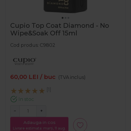
Cupio Top Coat Diamond - No
Wipe&Soak Off 15ml
Cod produs
C9802
60,00
LEI
/ buc
(TVA inclus)
[1]
In stoc
−
+
Adauga in cos
Livrare estimata: marți, 11 aug.