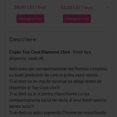
PR
59,00
LEI
/ buc
47,5
52,00
LEI
/ buc
Adauga in cos
Adauga in cos
Ada
Descriere
Cupio Top Coat Diamond 15ml
- finish fara
dispersie, soak-off.
Aplicarea ojei semipermanente are formula completa,
cu toate produsele de care ai putea avea nevoie.
Ti-ai dorit sa nu mai fie necesar sa stergi stratul de
dispersie al Top Coat-ului?!
Ti-ai dorit sa ai si pentru manichiurile cu oja
semipermanenta luciul de sticla al unui finish special
pentru luciu?!
Ti-ai dorit sa aplici pigmentii Chrome pe manichiurile