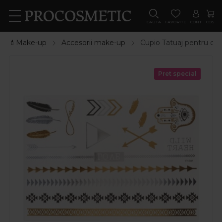
CAUTA
FAVORITE
CONT
COS
💄Make-up
Accesorii make-up
Cupio Tatuaj pentru co
Pret special