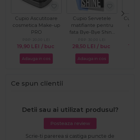
Cupio Ascutitoare
Cupio Servetele
Cupio 
cosmetica Make-up
matifiante pentru
corp 
PRO
fata Bye-Bye Shine
50buc
PRP:
20,00
LEI
PRP:
30,00
LEI
PR
19,90
LEI
/ buc
28,50
LEI
/ buc
10,4
Adauga in cos
Adauga in cos
Ada
Ce spun clientii
Detii sau ai utilizat produsul?
Posteaza review
Scrie-ti parerea si castiga puncte de