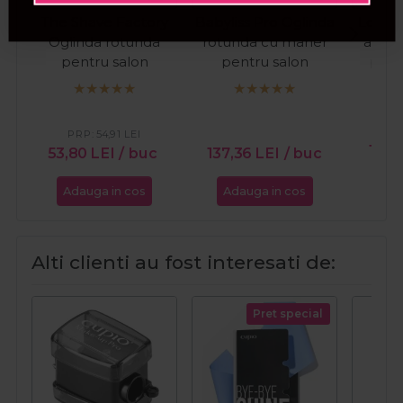
The Shave Factory
Babyliss Pro Oglinda
Long L
Oglinda rotunda
rotunda cu maner
alb c
pentru salon
pentru salon
pent
spr
Won
PR
PRP:
54,91
LEI
18,7
53,80
LEI
/ buc
137,36
LEI
/ buc
Adauga in cos
Adauga in cos
Ada
Alti clienti au fost interesati de:
Pret special