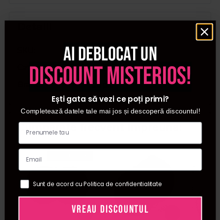
Detalii
Ai deblocat un
SKU
C7606
discount misterios!
Categorii
Accesorii make-up
Brand
Cupio
Ești gata să vezi ce poți primi?
Completează datele tale mai jos și descoperă discountul!
Cumparate frecvent impreuna:
Pret special
Sunt de acord cu Politica de confidentialitate
VREAU DISCOUNTUL