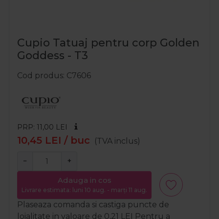
Cupio Tatuaj pentru corp Golden
Goddess - T3
Cod produs
C7606
PRP: 11,00
LEI
10,45
LEI
/ buc
(TVA inclus)
−
+
Adauga in cos
Livrare estimata: luni 10 aug. - marți 11 aug.
Plaseaza comanda si castiga puncte de
loialitate in valoare de
0,21
LEI
Pentru a