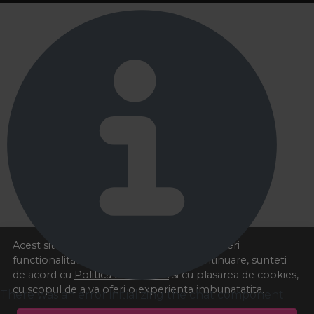
Acest site foloseste cookies pentru a va oferi
functionalitatea dorita. Navigand in continuare, sunteti
de acord cu
Politica de cookies
si cu plasarea de cookies,
cu scopul de a va oferi o experienta imbunatatita.
There was an error initializing the chat component