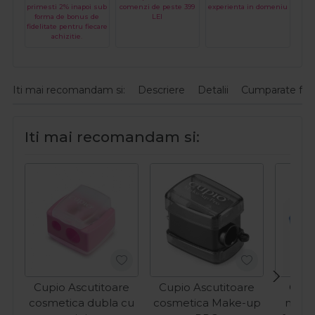
primesti 2% inapoi sub
comenzi de peste 399
experienta in domeniu
forma de bonus de
LEI
fidelitate pentru fiecare
achizitie.
Iti mai recomandam si:
Descriere
Detalii
Cumparate fre
Iti mai recomandam si:
Cupio Ascutitoare
Cupio Ascutitoare
Cupi
cosmetica dubla cu
cosmetica Make-up
matif