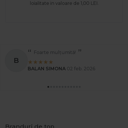
loialitate in valoare de 1,00 LEI.
tă!
Recomand
S
2 feb. 2026
Stanciu Aura A
Branduri de top