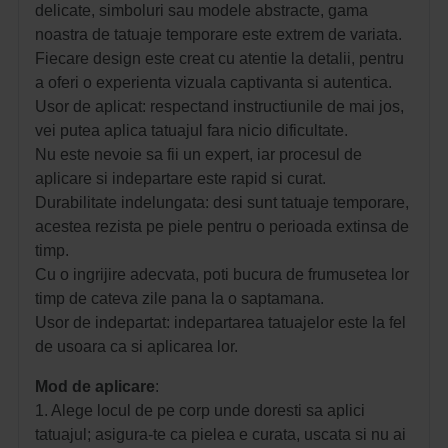
delicate, simboluri sau modele abstracte, gama
noastra de tatuaje temporare este extrem de variata.
Fiecare design este creat cu atentie la detalii, pentru
a oferi o experienta vizuala captivanta si autentica.
Usor de aplicat: respectand instructiunile de mai jos,
vei putea aplica tatuajul fara nicio dificultate.
Nu este nevoie sa fii un expert, iar procesul de
aplicare si indepartare este rapid si curat.
Durabilitate indelungata: desi sunt tatuaje temporare,
acestea rezista pe piele pentru o perioada extinsa de
timp.
Cu o ingrijire adecvata, poti bucura de frumusetea lor
timp de cateva zile pana la o saptamana.
Usor de indepartat: indepartarea tatuajelor este la fel
de usoara ca si aplicarea lor.
Mod de aplicare
:
1. Alege locul de pe corp unde doresti sa aplici
tatuajul; asigura-te ca pielea e curata, uscata si nu ai