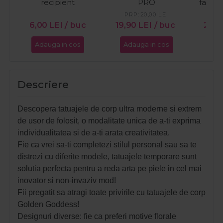
recipient
PRO
fata 
PRP:
20,00
LEI
PR
6,00
LEI
/ buc
19,90
LEI
/ buc
28,5
Adauga in cos
Adauga in cos
Ada
Descriere
Descopera tatuajele de corp ultra moderne si extrem
de usor de folosit, o modalitate unica de a-ti exprima
individualitatea si de a-ti arata creativitatea.
Fie ca vrei sa-ti completezi stilul personal sau sa te
distrezi cu diferite modele, tatuajele temporare sunt
solutia perfecta pentru a reda arta pe piele in cel mai
inovator si non-invaziv mod!
Fii pregatit sa atragi toate privirile cu tatuajele de corp
Golden Goddess!
Designuri diverse: fie ca preferi motive florale