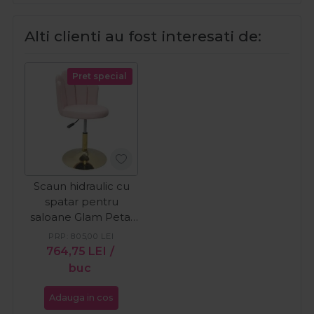
Alti clienti au fost interesati de:
Pret special
Scaun hidraulic cu
spatar pentru
saloane Glam Petal
Blush Pink
PRP:
805,00
LEI
764,75
LEI
/
buc
Adauga in cos