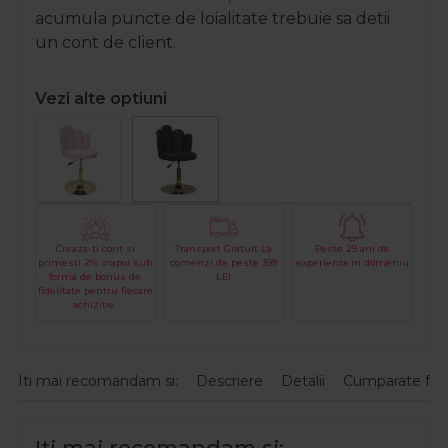
acumula puncte de loialitate trebuie sa detii
un cont de client.
Vezi alte optiuni
Creaza-ti cont si
Transport Gratuit La
Peste 29 ani de
primesti 2% inapoi sub
comenzi de peste 399
experienta in domeniu
forma de bonus de
LEI
fidelitate pentru fiecare
achizitie.
Iti mai recomandam si:
Descriere
Detalii
Cumparate fre
Iti mai recomandam si: