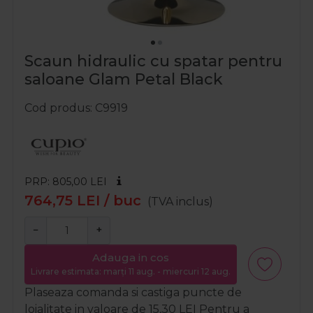
Scaun hidraulic cu spatar pentru
saloane Glam Petal Black
Cod produs
C9919
PRP: 805,00
LEI
764,75
LEI
/ buc
(TVA inclus)
−
+
Adauga in cos
Livrare estimata: marți 11 aug. - miercuri 12 aug.
Plaseaza comanda si castiga puncte de
loialitate in valoare de
15,30
LEI
Pentru a