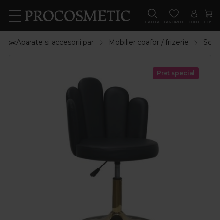
CAUTA
FAVORITE
CONT
COS
✂️Aparate si accesorii par
Mobilier coafor / frizerie
Scau
Pret special