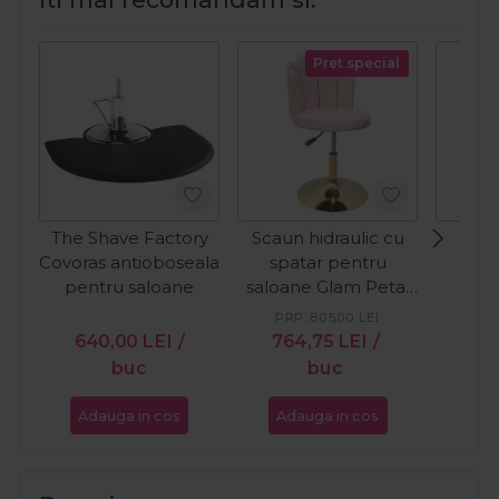
Pret special
The Shave Factory
Scaun hidraulic cu
Scau
Covoras antioboseala
spatar pentru
pent
pentru saloane
saloane Glam Petal
Blush Pink
PRP:
805,00
LEI
PR
640,00
LEI
/
764,75
LEI
/
56
buc
buc
Adauga in cos
Adauga in cos
Ada