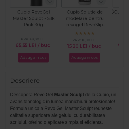
Cupio RevoGel
Cupio Solutie de
Cupio 
Master Sculpt - Silk
modelare pentru
N
Pink 30g
revogel RevoSlip
120ml
PR
PRP:
69,00
LEI
PRP:
16,00
LEI
65,5
65,55
LEI
/ buc
15,20
LEI
/ buc
Adauga in cos
Adauga in cos
Ada
Descriere
Descopera Revo Gel
Master Sculpt
de la Cupio, un
avans tehnologic in lumea manichiurii profesionale!
Formula unica a Revo Gel Master Sculpt reuneste
calitatile superioare ale gelului cu durabilitatea
acrilului, oferind o aplicare simpla si eficienta.