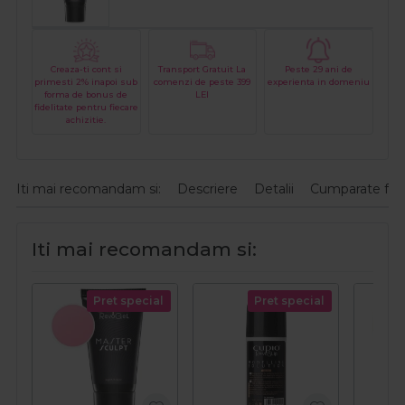
Creaza-ti cont si
Transport Gratuit La
Peste 29 ani de
primesti 2% inapoi sub
comenzi de peste 399
experienta in domeniu
forma de bonus de
LEI
fidelitate pentru fiecare
achizitie.
Iti mai recomandam si:
Descriere
Detalii
Cumparate fre
Iti mai recomandam si:
Pret special
Pret special