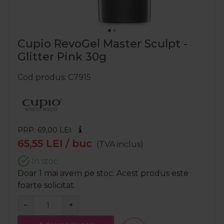
Cupio RevoGel Master Sculpt -
Glitter Pink 30g
Cod produs
C7915
PRP: 69,00
LEI
65,55
LEI
/ buc
(TVA inclus)
In stoc
Doar 1 mai avem pe stoc. Acest produs este
foarte solicitat.
−
+