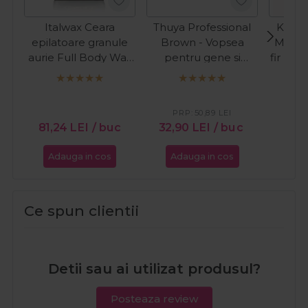
Italwax Ceara
Thuya Professional
Kiepe
epilatoare granule
Brown - Vopsea
Masina
aurie Full Body Wax
pentru gene si
fir Pre
Luxury Premium 1kg
sprancene maro
C
14ml
PR
27
PRP:
50,89
LEI
81,24
LEI
/ buc
32,90
LEI
/ buc
Adauga in cos
Adauga in cos
Ada
Ce spun clientii
Detii sau ai utilizat produsul?
Posteaza review