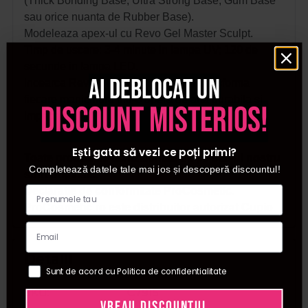
(Thick Bonding Base, Ultra Strong Base, Gum Base
sau orice nuanta de Rubber Base).
Modeleaza apex-ul cu Revo Gel Master Sculpt.
Timp de uscare:
3-4 minute in lampa UV;
120 de
secunde in lampa LED.
Ai deblocat un
Incearca Revo Gel Master Sculpt si transforma
fiecare manichiura intr-o opera de arta durabila si
discount misterios!
impecabila!
Ești gata să vezi ce poți primi?
Toate produsele achizitionate de pe site-ul nostru
Completează datele tale mai jos și descoperă discountul!
sunt originale.
Declaratie de conformitate ProCosmetic.
ProCosmetic.ro este distribuitor autorizat Cupio
.
Detalii
Sunt de acord cu Politica de confidentialitate
SKU
C7915
VREAU DISCOUNTUL