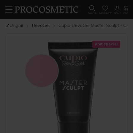
CAUTA
FAVORITE
CONT
COS
💅Unghii
RevoGel
Cupio RevoGel Master Sculpt - Glitt
Pret special