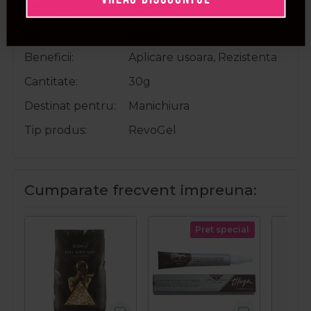
Categorii
RevoGel
Brand
Cupio
Beneficii
Aplicare usoara, Rezistenta
Cantitate
30g
Destinat pentru
Manichiura
Tip produs
RevoGel
Cumparate frecvent impreuna:
Pret special